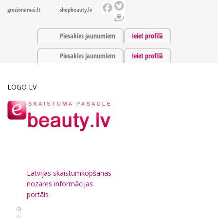
grozionamai.lt
shopbeauty.lv
Piesakies jaunumiem
Ieiet profilā
Piesakies jaunumiem
Ieiet profilā
LOGO LV
Latvijas skaistumkopšanas
nozares informācijas
portāls