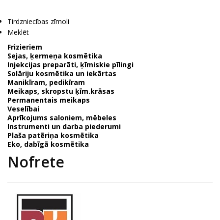
Tirdzniecības zīmoli
Meklēt
Frizieriem
Sejas, ķermeņa kosmētika
Injekcijas preparāti, ķīmiskie pīlingi
Solāriju kosmētika un iekārtas
Manikīram, pedikīram
Meikaps, skropstu ķīm.krāsas
Permanentais meikaps
Veselībai
Aprīkojums saloniem, mēbeles
Instrumenti un darba piederumi
Plaša patēriņa kosmētika
Eko, dabīgā kosmētika
Nofrete