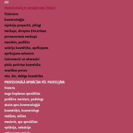
citi
PROFESIONĀLAS KOSMĒTIKAS ZĪMOLI
frizieriem
kosmetoloģija
injekciju preparāti, pīlingi
meikaps, skropstu ķīm.krāsas
permanentais meikaps
manikīrs, pedikīrs
solāriju kosmētika, aprīkojums
aprīkojums saloniem
instrumenti un aksesuāri
plaša patēriņa kosmētika
veselības preces
eko, bio, dabīga kosmētika
PROFESIONĀLĀ APMĀCĪBA PĒC PROFESIJĀM:
frizieris
nagu kopšanas speciālists
pedikīra meistars, podologs
skaist.spec.kosmetoloģijā
kosmētiķis, kosmetologs
vizāžists, stilists
masieris, spa speciālists
epilācija, vaksācija
mikropigmentācija