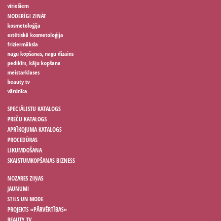
vīriešiem
NODERĪGI ZINĀT
kosmetoloģija
estētiskā kosmetoloģija
friziermāksla
nagu kopšanas, nagu dizains
pedikīrs, kāju kopšana
meistarklases
beauty tv
vārdnīca
SPECIĀLISTU KATALOGS
PREČU KATALOGS
APRĪKOJUMA KATALOGS
PROCEDŪRAS
LIKUMDOŠANA
SKAISTUMKOPŠANAS BIZNESS
NOZARES ZIŅAS
JAUNUMI
STILS UN MODE
PROJEKTS «PĀRVĒRTĪBAS»
BEAUTY TV