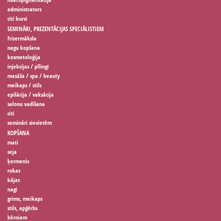
administrators
citi kursi
SEMINĀRI, PREZENTĀCIJAS SPECIĀLISTIEM
frizermāksla
nagu kopšana
kosmetoloģija
injekcijas / pīlingi
masāža / spa / beauty
meikaps / stils
epilācija / vaksācija
salonu vadīšana
citi
semināri sievietēm
KOPŠANA
mati
seja
ķermenis
rokas
kājas
nagi
grims, meikaps
stils, apģērbs
bērniem