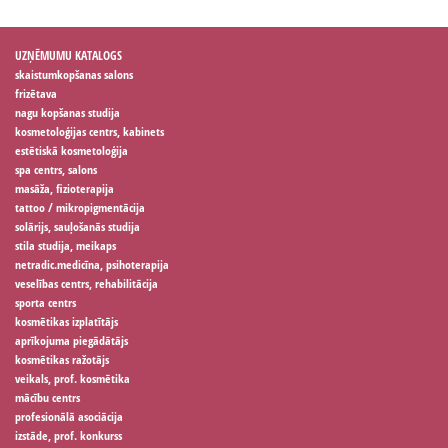
UZŅĒMUMU KATALOGS
skaistumkopšanas salons
frizētava
nagu kopšanas studija
kosmetoloģijas centrs, kabinets
estētiskā kosmetoloģija
spa centrs, salons
masāža, fizioterapija
tattoo / mikropigmentācija
solārijs, sauļošanās studija
stila studija, meikaps
netradic.medicīna, psihoterapija
veselības centrs, rehabilitācija
sporta centrs
kosmētikas izplatītājs
aprīkojuma piegādātājs
kosmētikas ražotājs
veikals, prof. kosmētika
mācību centrs
profesionālā asociācija
izstāde, prof. konkurss