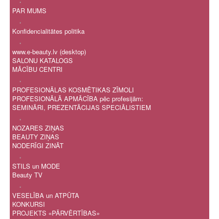
.
PAR MUMS
.
Konfidencialitātes politika
.
www.e-beauty.lv (desktop)
SALONU KATALOGS
MĀCĪBU CENTRI
.
PROFESIONĀLAS KOSMĒTIKAS ZĪMOLI
PROFESIONĀLĀ APMĀCĪBA pēc profesijām:
SEMINĀRI, PREZENTĀCIJAS SPECIĀLISTIEM
.
NOZARES ZIŅAS
BEAUTY ZIŅAS
NODERĪGI ZINĀT
.
STILS un MODE
Beauty TV
.
VESELĪBA un ATPŪTA
KONKURSI
PROJEKTS «PĀRVĒRTĪBAS»