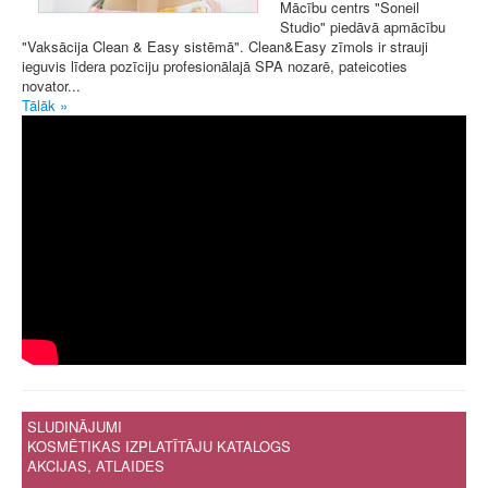
Mācību centrs "Soneil
Studio" piedāvā apmācību
"Vaksācija Clean & Easy sistēmā". Clean&Easy zīmols ir strauji
ieguvis līdera pozīciju profesionālajā SPA nozarē, pateicoties
novator...
Tālāk »
SLUDINĀJUMI
KOSMĒTIKAS IZPLATĪTĀJU KATALOGS
AKCIJAS, ATLAIDES