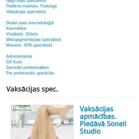
Nagu kopš.speciālists
Pedikīra meistars, Podologs
Vaksācijas specialists
Skaist.spec.kosmetoloģijā
Kosmētiķis
Vizāžists, Stilists
Mikropigmentācijas specialists
Masieris, SPA specialists
Administrators
Citi kursi
Semināri profesionāļiem
Par profesionālu apmācību
Vaksācijas spec.
Vaksācijas
apmācības.
Piedāvā Soneil
Studio