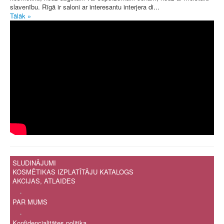
slavenību. Rīgā ir saloni ar interesantu interjera di...
Tālāk »
SLUDINĀJUMI
KOSMĒTIKAS IZPLATĪTĀJU KATALOGS
AKCIJAS, ATLAIDES
.
PAR MUMS
.
Konfidencialitātes politika