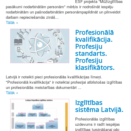
ESF projekta "Mūžizglītības
pasākumi nodarbinātām personām" mērķis ir nodrošināt iespēju
nodarbinātām un pašnodarbinātām personāmpapildināt un pilnveidot
darbam nepieciešamās zināš...
Tālāk »
Profesionālā
kvalifikācija.
Profesiju
standarts.
Profesiju
klasifikātors.
Latvijā ir noteikti pieci profesionālās kvalifikācijas līmeņi.
"Profesionālā kvalifikācija" ir noteiktai profesijai atbilstošas izglītības
un profesionālās meistarības dokumentāri ...
Tālāk »
Izglītības
sistēma Latvijā.
Profesionālās izglītības
uzdevums ir radīt iespējas
izglītības turpināšanai pēc