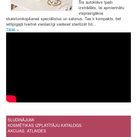
Šis autoklāvs īpaši
izstrādāts, lai apmierinātu
visprasīgākos
skaistumkopšanas speciālistus un salonus. Tas ir kompakts, bet
ietilpīgajā tvertnē vienlaicīgi varēsiet sterilizēt līd...
Tālāk »
SLUDINĀJUMI
KOSMĒTIKAS IZPLATĪTĀJU KATALOGS
AKCIJAS, ATLAIDES