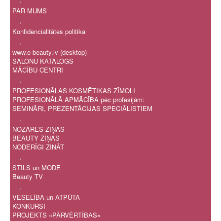
.
PAR MUMS
.
Konfidencialitātes politika
.
www.e-beauty.lv (desktop)
SALONU KATALOGS
MĀCĪBU CENTRI
.
PROFESIONĀLAS KOSMĒTIKAS ZĪMOLI
PROFESIONĀLĀ APMĀCĪBA pēc profesijām:
SEMINĀRI, PREZENTĀCIJAS SPECIĀLISTIEM
.
NOZARES ZIŅAS
BEAUTY ZIŅAS
NODERĪGI ZINĀT
.
STILS un MODE
Beauty TV
.
VESELĪBA un ATPŪTA
KONKURSI
PROJEKTS «PĀRVĒRTĪBAS»