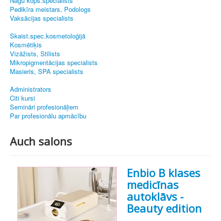
Nagu kopš.speciālists
Pedikīra meistars, Podologs
Vaksācijas specialists
Skaist.spec.kosmetoloģijā
Kosmētiķis
Vizāžists, Stilists
Mikropigmentācijas specialists
Masieris, SPA specialists
Administrators
Citi kursi
Semināri profesionāļiem
Par profesionālu apmācību
Auch salons
Enbio B klases
medicīnas
autoklāvs -
Beauty edition