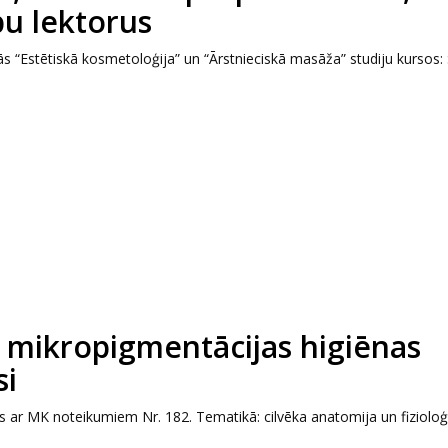
bu lektorus
 “Estētiskā kosmetoloģija” un “Ārstnieciskā masāža” studiju kursos:
 mikropigmentācijas higiēnas
si
s ar MK noteikumiem Nr. 182. Tematikā: cilvēka anatomija un fizioloģ