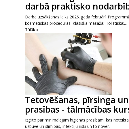
darbā praktisko nodarbī
Darba uzsākšanas laiks 2026. gada februārī. Programmās
kosmētiskās procedūras; Klasiskā masāža; Holistiska;...
Tālāk »
Tetovēšanas, pīrsinga un
prasības - tālmācības kur
Izglīto par minimālajām higiēnas prasībām, kas noteikta
uzbūve un slimības, infekciju riski un to novēr...