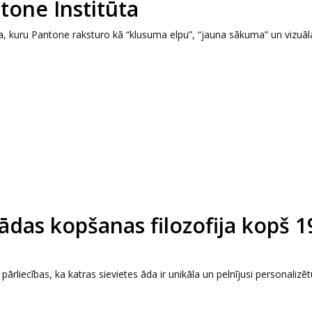
tone Institūta
, kuru Pantone raksturo kā “klusuma elpu”, “jauna sākuma” un vizuāl
 ādas kopšanas filozofija kopš 1
ārliecības, ka katras sievietes āda ir unikāla un pelnījusi personalizēt