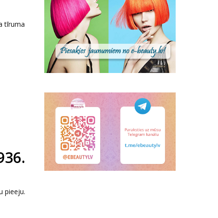
a tīruma
936.
u pieeju.