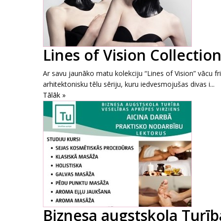
Lines of Vision Collectio
Ar savu jaunāko matu kolekciju “Lines of Vision” vācu f
arhitektonisku tēlu sēriju, kuru iedvesmojušas divas i...
Tālāk »
Biznesa augstskola Turība