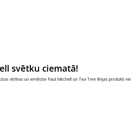
ell svētku ciematā!
šas vitrīnas un iemīļotie Paul Mitchell un Tea Tree līnijas produkti ve