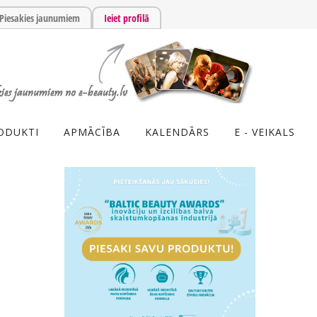
Piesakies jaunumiem
Ieiet profilā
ODUKTI
APMĀCĪBA
KALENDĀRS
E - VEIKALS