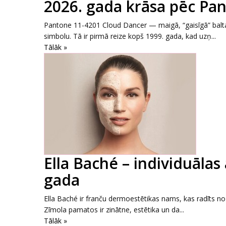
2026. gada krāsa pēc Pan
Pantone 11-4201 Cloud Dancer — maigā, “gaisīgā” balta
simbolu. Tā ir pirmā reize kopš 1999. gada, kad uzņ...
Tālāk »
Ella Baché – individuālas
gada
Ella Baché ir franču dermoestētikas nams, kas radīts no p
Zīmola pamatos ir zinātne, estētika un da...
Tālāk »