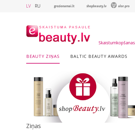
LV
RU
grozionamai.lt
shopbeauty.lv
alor.pro
Skaistumkopšanas 
BEAUTY ZIŅAS
BALTIC BEAUTY AWARDS
Ziņas