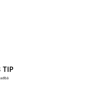
 TIP
vadībā