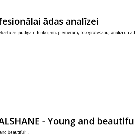
esionālai ādas analīzei
ekārta ar jaudīgām funkcijām, piemēram, fotografēšanu, analīzi un at
E ALSHANE - Young and beautifu
nd beautiful"...