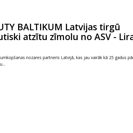
UTY BALTIKUM Latvijas tirgū
tiski atzītu zīmolu no ASV - Lir
mkopšanas nozares partneris Latvijā, kas jau vairāk kā 25 gadus pā
...