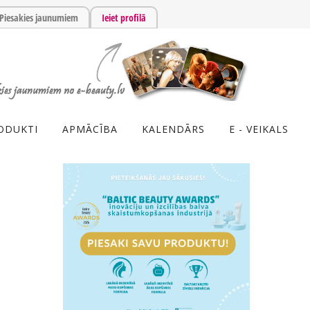
Piesakies jaunumiem
Ieiet profilā
ODUKTI
APMĀCĪBA
KALENDĀRS
E - VEIKALS