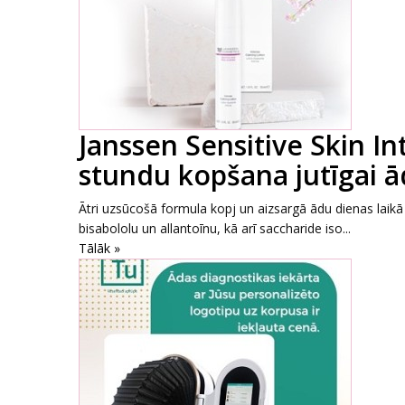
Janssen Sensitive Skin In
stundu kopšana jutīgai ā
Ātri uzsūcošā formula kopj un aizsargā ādu dienas laikā
bisabololu un allantoīnu, kā arī saccharide iso...
Tālāk »