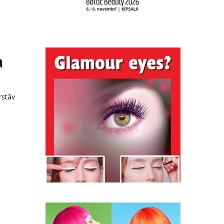
a
rstāv