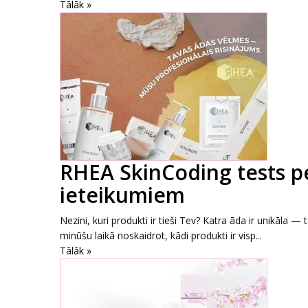
Tālāk »
RHEA SkinCoding tests p
ieteikumiem
Nezini, kuri produkti ir tieši Tev? Katra āda ir unikāla 
minūšu laikā noskaidrot, kādi produkti ir visp...
Tālāk »