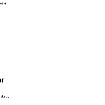
ešķir
ar
skābi,