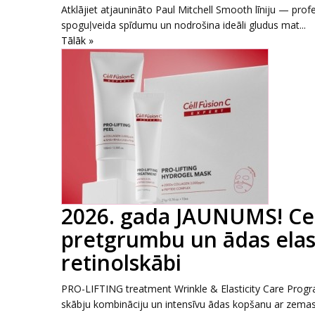
Atklājiet atjaunināto Paul Mitchell Smooth līniju — pro
spoguļveida spīdumu un nodrošina ideāli gludus mat...
Tālāk »
2026. gada JAUNUMS! Cell
pretgrumbu un ādas elas
retinolskābi
PRO-LIFTING treatment Wrinkle & Elasticity Care Progr
skābju kombināciju un intensīvu ādas kopšanu ar zemas.