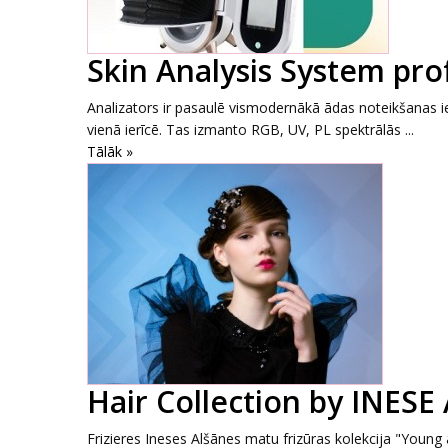
Skin Analysis System prof
Analizators ir pasaulē vismodernākā ādas noteikšanas i
vienā ierīcē. Tas izmanto RGB, UV, PL spektrālās ...
Tālāk »
Hair Collection by INES
Frizieres Ineses Alšānes matu frizūras kolekcija "Young a