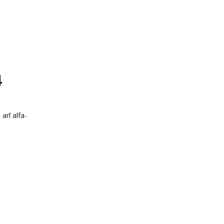
4
arī alfa-