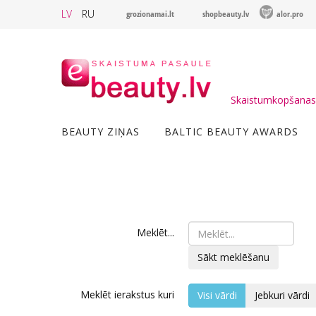
LV
RU
grozionamai.lt
shopbeauty.lv
alor.pro
Skaistumkopšanas 
BEAUTY ZIŅAS
BALTIC BEAUTY AWARDS
Meklēt...
Sākt meklēšanu
Meklēt ierakstus kuri
Visi vārdi
Jebkuri vārdi