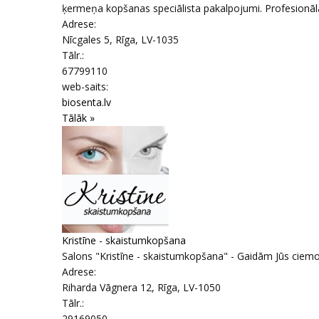
ķermeņa kopšanas speciālista pakalpojumi. Profesionā
Adrese:
Nīcgales 5
,
Rīga
, LV-1035
Tālr.:
67799110
web-saits:
biosenta.lv
Tālāk »
Kristīne - skaistumkopšana
Salons "Kristīne - skaistumkopšana" - Gaidām Jūs ciemos!
Adrese:
Riharda Vāgnera 12
,
Rīga
, LV-1050
Tālr.:
29169050