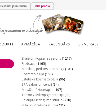
Piesakies jaunumiem
Ieiet profilā
ODUKTI
APMĀCĪBA
KALENDĀRS
E - VEIKALS
Skaistumkopšanas salons
(1217)
Frizētava
(1165)
Manikīrs, pedikīrs, podologs
(101)
Kosmetoloģija
(150)
Estētiskā kosmetoloģija
(96)
SPA saloni un centri
(34)
Masāža, fizioterapija
(107)
Tattoo / Mikropigmentācija
(39)
Solāriju / Iedeguma studija
(238)
Stila un Vizāžistu studija
(31)