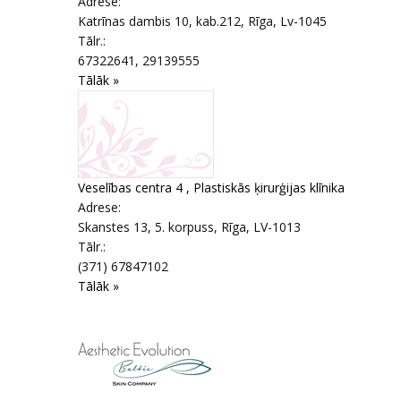
Adrese:
Katrīnas dambis 10, kab.212
,
Rīga
, Lv-1045
Tālr.:
67322641, 29139555
Tālāk »
Veselības centra 4 , Plastiskās ķirurģijas klīnika
Adrese:
Skanstes 13, 5. korpuss
,
Rīga
, LV-1013
Tālr.:
(371) 67847102
Tālāk »