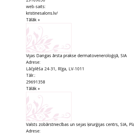
web-saits:
kristinesalons.lv/
Tālāk »
Vijas Dangas ārsta prakse dermatoveneroloģijā, SIA
Adrese:
Lāčplēša 24-31
,
Rīga
, LV-1011
Tālr.:
29691358
Tālāk »
Valsts zobārstniecības un sejas ķirurģijas centrs, SIA, Pla
Adrese: