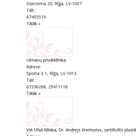
Dzirciema 20
,
Rīga
, LV-1007
Tālr.:
67455519
Tālāk »
Ulmaņu privātklīnika
Adrese:
Sporta 3-1
,
Rīga
, LV-1013
Tālr.:
67336268, 29411118
Tālāk »
VIA UNA klīnika, Dr. Andrejs Kremņevs, sertificēts plasti