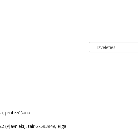
ja, protezēšana
22 (Pļavnieki), tālr.67593949
,
Rīga