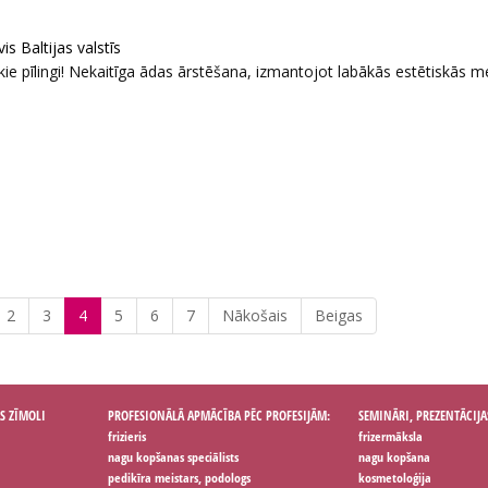
s Baltijas valstīs
kie pīlingi! Nekaitīga ādas ārstēšana, izmantojot labākās estētiskās m
2
3
4
5
6
7
Nākošais
Beigas
S ZĪMOLI
PROFESIONĀLĀ APMĀCĪBA PĒC PROFESIJĀM:
SEMINĀRI, PREZENTĀCIJA
frizieris
frizermāksla
nagu kopšanas speciālists
nagu kopšana
pedikīra meistars, podologs
kosmetoloģija