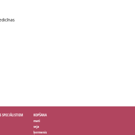
edicīnas
S SPECIĀLISTIEM
KOPŠANA
mati
seja
ķermenis