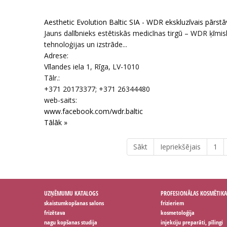
Aesthetic Evolution Baltic SIA - WDR ekskluzīvais pārstāvi
Jauns dalībnieks estētiskās medicīnas tirgū – WDR ķīmis
tehnoloģijas un izstrāde...
Adrese:
Vīlandes iela 1
,
Rīga
, LV-1010
Tālr.:
+371 20173377; +371 26344480
web-saits:
www.facebook.com/wdr.baltic
Tālāk »
Sākt
Iepriekšējais
1
UZŅĒMUMU KATALOGS
PROFESIONĀLAS KOSMĒTIKA
skaistumkopšanas salons
frizieriem
frizētava
kosmetoloģija
nagu kopšanas studija
injekciju preparāti, pīlingi