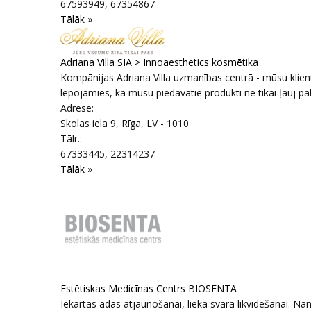
67593949, 67354867
Tālāk »
Adriana Villa SIA > Innoaesthetics kosmētika
Kompānijas Adriana Villa uzmanības centrā - mūsu klie
lepojamies, ka mūsu piedāvātie produkti ne tikai ļauj palē
Adrese:
Skolas iela 9
,
Rīga
, LV - 1010
Tālr.:
67333445, 22314237
Tālāk »
Estētiskas Medicīnas Centrs BIOSENTA
Iekārtas ādas atjaunošanai, liekā svara likvidēšanai. N