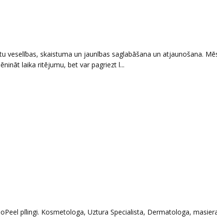
ntu veselības, skaistuma un jaunības saglabāšana un atjaunošana. Mē
nināt laika ritējumu, bet var pagriezt l...
anoPeel pīlingi. Kosmetologa, Uztura Specialista, Dermatologa, masier