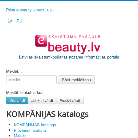
Pilnā e-beauty.lv versija >>
LV
RU
Latvijas skaistumkopšanas nozares informācijas portāls
PIETEIKT SAVU SALONU / FIRMU
Meklēt...
Sākt meklēšanu
Meklēt ierakstus kuri
Visi vārdi
Jebkuri vārdi
Precīzi vārdi
KOMPĀNIJAS katalogs
KOMPĀNIJAS katalogs
Pievienot ierakstu
Meklēt