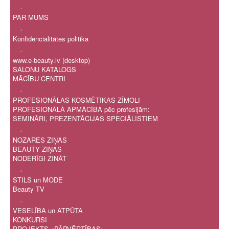
.
PAR MUMS
.
Konfidencialitātes politika
.
www.e-beauty.lv (desktop)
SALONU KATALOGS
MĀCĪBU CENTRI
.
PROFESIONĀLAS KOSMĒTIKAS ZĪMOLI
PROFESIONĀLĀ APMĀCĪBA pēc profesijām:
SEMINĀRI, PREZENTĀCIJAS SPECIĀLISTIEM
.
NOZARES ZIŅAS
BEAUTY ZIŅAS
NODERĪGI ZINĀT
.
STILS un MODE
Beauty TV
.
VESELĪBA un ATPŪTA
KONKURSI
PROJEKTS «PĀRVĒRTĪBAS»