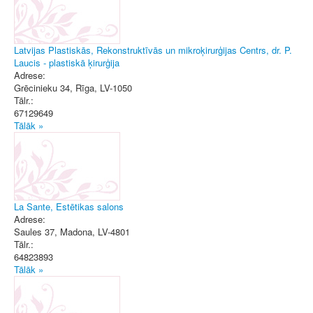
Latvijas Plastiskās, Rekonstruktīvās un mikroķirurģijas Centrs, dr. P.
Laucis - plastiskā ķirurģija
Adrese:
Grēcinieku 34
,
Rīga
, LV-1050
Tālr.:
67129649
Tālāk »
La Sante, Estētikas salons
Adrese:
Saules 37
,
Madona
, LV-4801
Tālr.:
64823893
Tālāk »