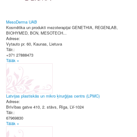
MesoDerma UAB
Kosmētika un produkti mezoterapijai GENETHIA, REGENLAB,
BIOHYMED, BCN, MESOTECH...
Adrese:
Vytauto pr. 60, Kaunas
,
Lietuva
Tālr.:
+371 27888473
Tālāk »
Latvijas plastiskās un mikro ķirurģijas centrs (LPMC)
Adrese:
Brīvības gatve 410, 2. stāvs
,
Rīga
, LV-1024
Tālr.:
67969830
Tālāk »