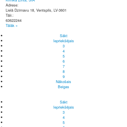
Adrese:
Lielā Dzirnavu 18
,
Ventspils
, LV-3601
Tālr.:
63622244
Tālāk »
Sākt
Iepriekšējais
3
4
5
6
7
8
9
Nākošais
Beigas
Sākt
Iepriekšējais
3
4
5