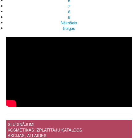
6
7
8
9
Nākošais
Beigas
SLUDINĀJUMI
KOSMĒTIKAS IZPLATĪTĀJU KATALOGS
AKCIJAS, ATLAIDES