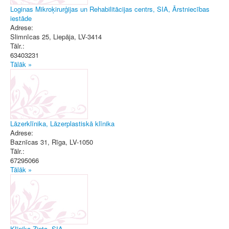
Loginas Mikroķirurģijas un Rehabilitācijas centrs, SIA, Ārstniecības
iestāde
Adrese:
Slimnīcas 25
,
Liepāja
, LV-3414
Tālr.:
63403231
Tālāk »
Lāzerklīnika, Lāzerplastiskā klīnika
Adrese:
Baznīcas 31
,
Rīga
, LV-1050
Tālr.:
67295066
Tālāk »
Klīnika Zinta, SIA