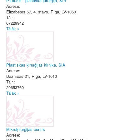
P.Laucis - plastiskā ķirurģija, SIA
Adrese:
Elizabetes 57, 4. stāvs
,
Rīga
, LV-1050
Tālr.:
67229942
Tālāk »
Plastiskās ķirurģijas klīnika, SIA
Adrese:
Baznīcas 31
,
Rīga
, LV-1010
Tālr.:
29653760
Tālāk »
Mikroķirurģijas centrs
Adrese: