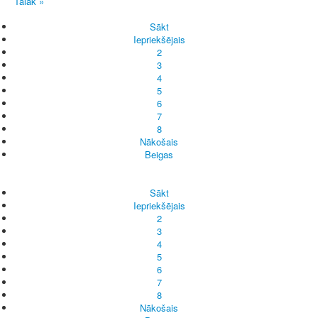
Tālāk »
Sākt
Iepriekšējais
2
3
4
5
6
7
8
Nākošais
Beigas
Sākt
Iepriekšējais
2
3
4
5
6
7
8
Nākošais