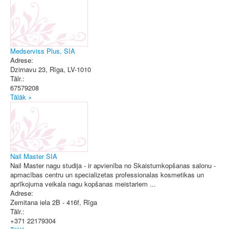
Medserviss Plus, SIA
Adrese:
Dzirnavu 23
,
Rīga
, LV-1010
Tālr.:
67579208
Tālāk »
Nail Master SIA
Nail Master nagu studija - ir apvienība no Skaistumkopšanas salonu -
apmacības centru un specializetas professionalas kosmetikas un
aprīkojuma veikala nagu kopšanas meistariem ...
Adrese:
Zemitana iela 2B - 416f
,
Rīga
Tālr.:
+371 22179304