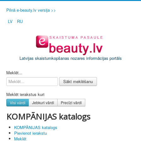
Pilnā e-beauty.lv versija >>
LV
RU
Latvijas skaistumkopšanas nozares informācijas portāls
PIETEIKT SAVU SALONU / FIRMU
Meklēt...
Sākt meklēšanu
Meklēt ierakstus kuri
Visi vārdi
Jebkuri vārdi
Precīzi vārdi
KOMPĀNIJAS katalogs
KOMPĀNIJAS katalogs
Pievienot ierakstu
Meklēt