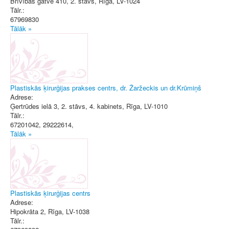
Brīvības gatve 410, 2. stāvs
,
Rīga
, LV-1024
Tālr.:
67969830
Tālāk »
Plastiskās ķirurģijas prakses centrs, dr. Žaržeckis un dr.Krūmiņš
Adrese:
Ģertrūdes ielā 3, 2. stāvs, 4. kabinets
,
Rīga
, LV-1010
Tālr.:
67201042, 29222614,
Tālāk »
Plastiskās ķirurģijas centrs
Adrese:
Hipokrāta 2
,
Rīga
, LV-1038
Tālr.: