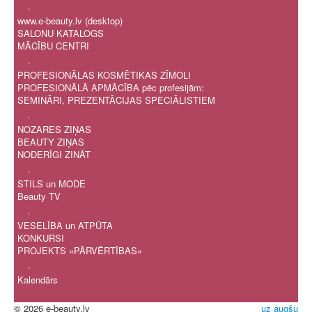
.
www.e-beauty.lv (desktop)
SALONU KATALOGS
MĀCĪBU CENTRI
.
PROFESIONĀLAS KOSMĒTIKAS ZĪMOLI
PROFESIONĀLĀ APMĀCĪBA pēc profesijām:
SEMINĀRI, PREZENTĀCIJAS SPECIĀLISTIEM
.
NOZARES ZIŅAS
BEAUTY ZIŅAS
NODERĪGI ZINĀT
.
STILS un MODE
Beauty TV
.
VESELĪBA un ATPŪTA
KONKURSI
PROJEKTS «PĀRVĒRTĪBAS»
.
Kalendārs
© 2026 e-beauty.lv
uz augšu