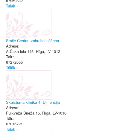
67969832
Tālāk »
Smile Centrs, zobu balināšana
Adrese:
A.Čaka iela 145
,
Rīga
, LV-1012
Tālr.:
67272055
Tālāk »
Skaistuma klīnika 4. Dimensija
Adrese:
Pulkveža Brieža 15
,
Rīga
, LV-1010
Tālr.:
67016721
Tālāk »