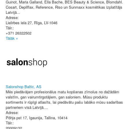
Guinot, Maria Galland, Ella Bache, BES Beauty & Science, Blomdahl.
Cosart, Depilflax, Reference, Riso un Sunmaxx kosmētikas izplatītājs
Latvijā...
Adrese:
Lielirbes iela 27
,
Rīga
, LV-1046
Tālr.:
+371 26322502
Tālāk »
Salonshop Baltic, AS
Mēs piedāvājam profesionālus matu kopšanas zīmolus no dažādām
valstīm, gan vairumtirgotājiem, gan saloniem. Mūsu produktu
sortiments ir rūpīgi atlasīts, lai piedāvātu pašu labāko mūsu sadarības
partneriem visā Latvijā....
Adrese:
Põhja pst 17
,
Igaunija, Tallina
, 10414
Tālr.:
20009132