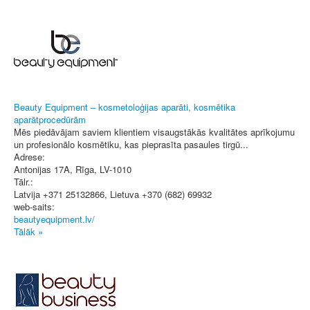
Beauty Equipment – kosmetoloģijas aparāti, kosmētika
aparātprocedūrām
Mēs piedāvājam saviem klientiem visaugstākās kvalitātes aprīkojumu
un profesionālo kosmētiku, kas pieprasīta pasaules tirgū...
Adrese:
Antonijas 17A
,
Rīga
, LV-1010
Tālr.:
Latvija +371 25132866, Lietuva +370 (682) 69932
web-saits:
beautyequipment.lv/
Tālāk »