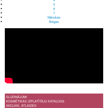
5
6
7
Nākošais
Beigas
SLUDINĀJUMI
KOSMĒTIKAS IZPLATĪTĀJU KATALOGS
AKCIJAS, ATLAIDES