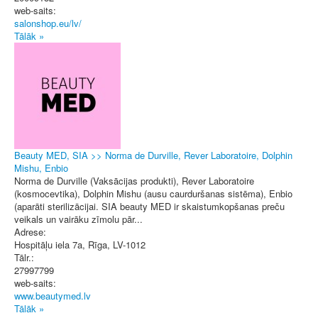
web-saits:
salonshop.eu/lv/
Tālāk »
Beauty MED, SIA >> Norma de Durville, Rever Laboratoire, Dolphin
Mishu, Enbio
Norma de Durville (Vaksācijas produkti), Rever Laboratoire
(kosmocevtika), Dolphin Mishu (ausu caurduršanas sistēma), Enbio
(aparāti sterilizācijai. SIA beauty MED ir skaistumkopšanas preču
veikals un vairāku zīmolu pār...
Adrese:
Hospitāļu iela 7a
,
Rīga
, LV-1012
Tālr.:
27997799
web-saits:
www.beautymed.lv
Tālāk »