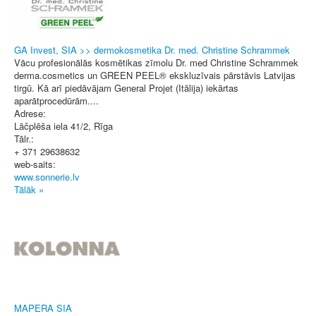
GA Invest, SIA >> dermokosmetika Dr. med. Christine Schrammek
Vācu profesionālās kosmētikas zīmolu Dr. med Christine Schrammek
derma.cosmetics un GREEN PEEL® ekskluzīvais pārstāvis Latvijas
tirgū. Kā arī piedāvājam General Projet (Itālija) iekārtas
aparātprocedūrām....
Adrese:
Lāčplēša iela 41/2
,
Rīga
Tālr.:
+ 371 29638632
web-saits:
www.sonnerie.lv
Tālāk »
MAPERA SIA