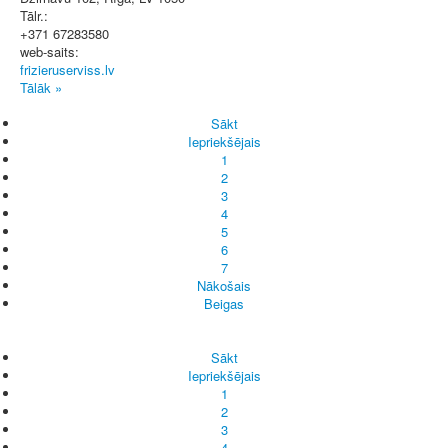
Tālr.:
+371 67283580
web-saits:
frizieruserviss.lv
Tālāk »
Sākt
Iepriekšējais
1
2
3
4
5
6
7
Nākošais
Beigas
Sākt
Iepriekšējais
1
2
3
4