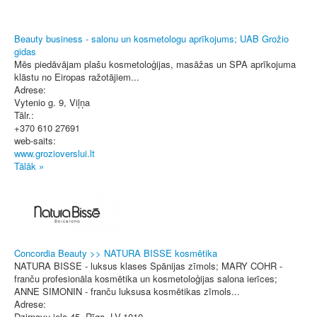
Beauty business - salonu un kosmetologu aprīkojums; UAB Grožio
gidas
Mēs piedāvājam plašu kosmetoloģijas, masāžas un SPA aprīkojuma
klāstu no Eiropas ražotājiem...
Adrese:
Vytenio g. 9
,
Viļņa
Tālr.:
+370 610 27691
web-saits:
www.grozioverslui.lt
Tālāk »
Concordia Beauty >> NATURA BISSE kosmētika
NATURA BISSE - luksus klases Spānijas zīmols; MARY COHR -
franču profesionāla kosmētika un kosmetoloģijas salona ierīces;
ANNE SIMONIN - franču luksusa kosmētikas zīmols...
Adrese:
Dzirnavu iela 45
,
Rīga
, LV-1010