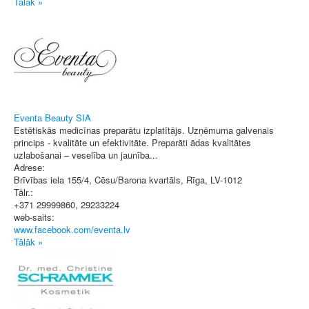
Tālāk »
Eventa Beauty SIA
Estētiskās medicīnas preparātu izplatītājs. Uzņēmuma galvenais
princips - kvalitāte un efektivitāte. Preparāti ādas kvalitātes
uzlabošanai – veselība un jaunība...
Adrese:
Brīvības iela 155/4, Cēsu/Barona kvartāls
,
Rīga
, LV-1012
Tālr.:
+371 29999860, 29233224
web-saits:
www.facebook.com/eventa.lv
Tālāk »