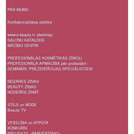
.
PAR MUMS
.
Konfidencialitātes politika
.
www.e-beauty.lv (desktop)
SALONU KATALOGS
MĀCĪBU CENTRI
.
PROFESIONĀLAS KOSMĒTIKAS ZĪMOLI
PROFESIONĀLĀ APMĀCĪBA pēc profesijām:
SEMINĀRI, PREZENTĀCIJAS SPECIĀLISTIEM
.
NOZARES ZIŅAS
BEAUTY ZIŅAS
NODERĪGI ZINĀT
.
STILS un MODE
Beauty TV
.
VESELĪBA un ATPŪTA
KONKURSI
PROJEKTS «PĀRVĒRTĪBAS»