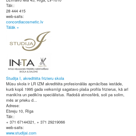
Tālr.:
28 444 415
web-saits:
concordiacosmetic.lv
Tālāk »
Studija I, akreditēta frizieru skola
Mūsu skola ir LR IZM akreditēta profesionālās apmācības iestāde,
kurā kopš 1995 gada veiksmīgi sagatavo plaša profila frizierus, kā arī
manikīra un pedikīra speciālistus. Radošā atmosfērā, soli pa solim,
mēs ar prieku d...
Adrese:
Ebreju 10
,
Rīga
Tālr.:
+ 371 67144321, + 371 29219066
web-saits:
www.studijai.com