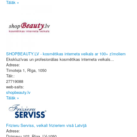
Tālāk »
SHOPBEAUTY.LV - kosmētikas interneta veikals ar 100+ zīmoliem
Ekskluzīvas un profesionālas kosmētikas interneta veikals...
Adrese:
Timoteja 1
,
Rīga
, 1050
Tālr.:
27719088
web-saits:
shopbeauty.lv
Tālāk »
Frizieru Serviss, veikali frizieriem visā Latvijā
Adrese:
Dzirnavu 102
,
Rīga
, LV-1050