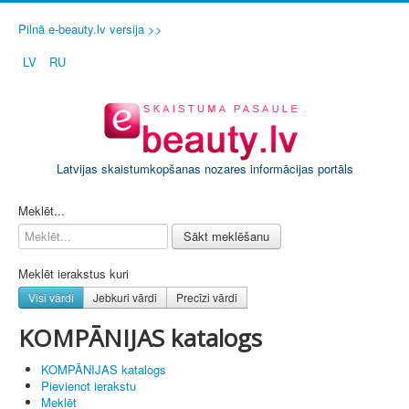
Pilnā e-beauty.lv versija >>
LV
RU
Latvijas skaistumkopšanas nozares informācijas portāls
PIETEIKT SAVU SALONU / FIRMU
Meklēt...
Sākt meklēšanu
Meklēt ierakstus kuri
Visi vārdi
Jebkuri vārdi
Precīzi vārdi
KOMPĀNIJAS katalogs
KOMPĀNIJAS katalogs
Pievienot ierakstu
Meklēt