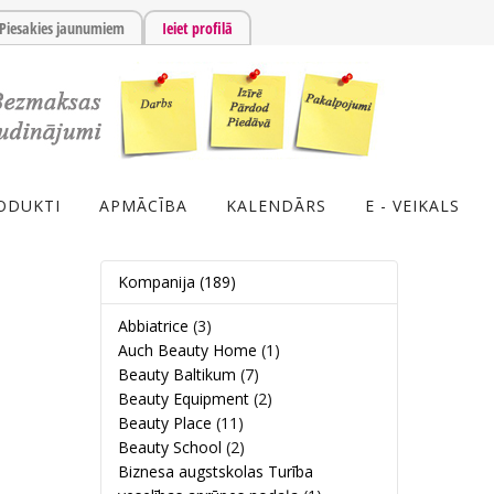
Piesakies jaunumiem
Ieiet profilā
ODUKTI
APMĀCĪBA
KALENDĀRS
E - VEIKALS
Kompanija
(189)
Abbiatrice
(3)
Auch Beauty Home
(1)
Beauty Baltikum
(7)
Beauty Equipment
(2)
Beauty Place
(11)
Beauty School
(2)
Biznesa augstskolas Turība