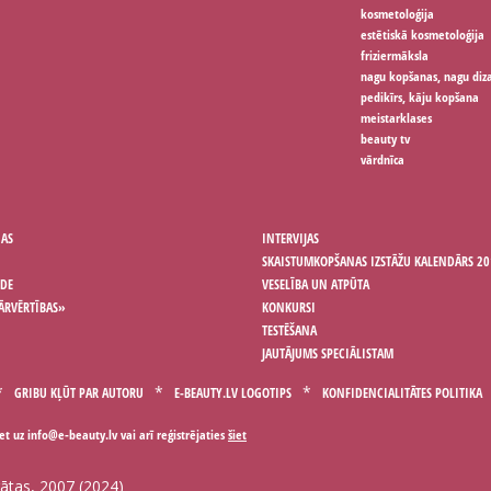
kosmetoloģija
estētiskā kosmetoloģija
friziermāksla
nagu kopšanas, nagu diz
pedikīrs, kāju kopšana
meistarklases
beauty tv
vārdnīca
ŅAS
INTERVIJAS
SKAISTUMKOPŠANAS IZSTĀŽU KALENDĀRS 20
ODE
VESELĪBA UN ATPŪTA
ĀRVĒRTĪBAS»
KONKURSI
TESTĒŠANA
JAUTĀJUMS SPECIĀLISTAM
GRIBU KĻŪT PAR AUTORU
E-BEAUTY.LV LOGOTIPS
KONFIDENCIALITĀTES POLITIKA
iet uz
vai arī reģistrējaties
šiet
gātas, 2007 (2024)