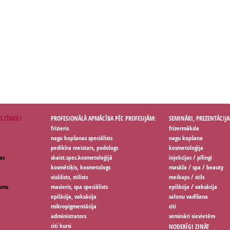
S ZĪMOLI
PROFESIONĀLĀ APMĀCĪBA PĒC PROFESIJĀM:
SEMINĀRI, PREZENTĀCIJA
frizieris
frizermāksla
nagu kopšanas speciālists
nagu kopšana
pedikīra meistars, podologs
kosmetoloģija
as
skaist.spec.kosmetoloģijā
injekcijas / pīlingi
kosmētiķis, kosmetologs
masāža / spa / beauty
vizāžists, stilists
meikaps / stils
jums
masieris, spa speciālists
epilācija / vaksācija
epilācija, vaksācija
salonu vadīšana
mikropigmentācija
citi
administrators
semināri sievietēm
citi kursi
NODERĪGI ZINĀT