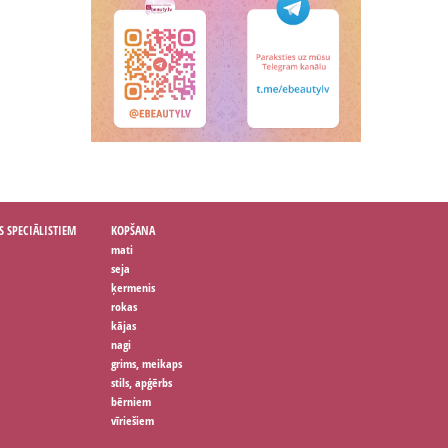
S SPECIĀLISTIEM
KOPŠANA
mati
seja
ķermenis
rokas
kājas
nagi
grims, meikaps
stils, apģērbs
bērniem
vīriešiem