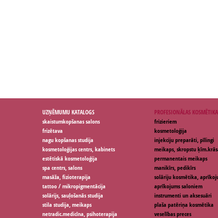
UZŅĒMUMU KATALOGS
PROFESIONĀLAS KOSMĒTIKA
skaistumkopšanas salons
frizieriem
frizētava
kosmetoloģija
nagu kopšanas studija
injekciju preparāti, pīlingi
kosmetoloģijas centrs, kabinets
meikaps, skropstu ķīm.krās
estētiskā kosmetoloģija
permanentais meikaps
spa centrs, salons
manikīrs, pedikīrs
masāža, fizioterapija
solāriju kosmētika, aprīko
tattoo / mikropigmentācija
aprīkojums saloniem
solārijs, sauļošanās studija
instrumenti un aksesuāri
stila studija, meikaps
plaša patēriņa kosmētika
netradic.medicīna, psihoterapija
veselības preces