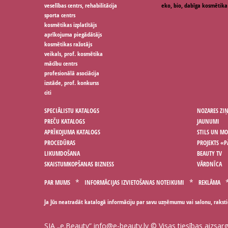
veselības centrs, rehabilitācija
eko, bio, dabīga kosmētika
sporta centrs
kosmētikas izplatītājs
aprīkojuma piegādātājs
kosmētikas ražotājs
veikals, prof. kosmētika
mācību centrs
profesionālā asociācija
izstāde, prof. konkurss
citi
SPECIĀLISTU KATALOGS
NOZARES ZI
PREČU KATALOGS
JAUNUMI
APRĪKOJUMA KATALOGS
STILS UN M
PROCEDŪRAS
PROJEKTS «P
LIKUMDOŠANA
BEAUTY TV
SKAISTUMKOPŠANAS BIZNESS
VĀRDNĪCA
PAR MUMS
INFORMĀCIJAS IZVIETOŠANAS NOTEIKUMI
REKLĀMA
Ja Jūs neatradāt katalogā informāciju par savu uzņēmumu vai salonu, rakst
SIA „e.Beauty”
info@e-beauty.lv
© Visas tiesības aizsar