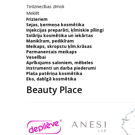
Tirdzniecības zīmoli
Meklēt
Frizieriem
Sejas, ķermeņa kosmētika
Injekcijas preparāti, ķīmiskie pīlingi
Solāriju kosmētika un iekārtas
Manikīram, pedikīram
Meikaps, skropstu ķīm.krāsas
Permanentais meikaps
Veselībai
Aprīkojums saloniem, mēbeles
Instrumenti un darba piederumi
Plaša patēriņa kosmētika
Eko, dabīgā kosmētika
Beauty Place