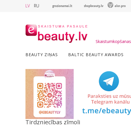
LV
RU
grozionamai.lt
shopbeauty.lv
alor.pro
Skaistumkopšanas 
BEAUTY ZIŅAS
BALTIC BEAUTY AWARDS
Tirdzniecības zīmoli