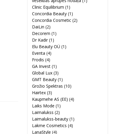
veselības aprūpes nodaļa
(1)
Clinic Equilibrium
(1)
Concordia Beauty
(1)
Concordia Cosmetic
(2)
DaiLin
(2)
Decorem
(1)
Dr Kadir
(1)
Elu Beauty OÜ
(1)
Eventa
(4)
Frodis
(4)
GA Invest
(1)
Global Lux
(3)
GMT Beauty
(1)
Grožio Spektras
(10)
Hairtex
(3)
Kaupmehe AS (EE)
(4)
Laiks Mode
(1)
Laimalukss
(2)
Laimalukss-beauty
(1)
Lakme Cosmetics
(4)
LanaStyle
(4)