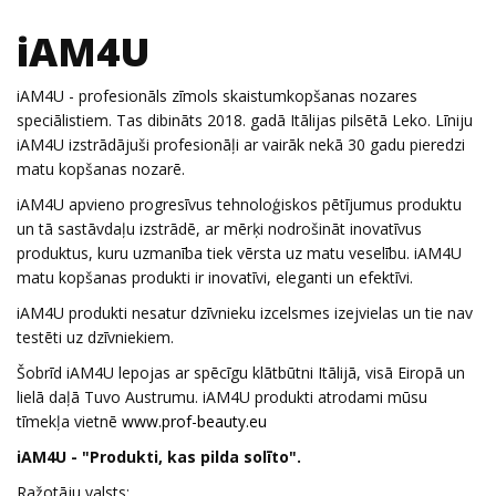
iAM4U
iAM4U - profesionāls zīmols skaistumkopšanas nozares
speciālistiem. Tas dibināts 2018. gadā Itālijas pilsētā Leko. Līniju
iAM4U izstrādājuši profesionāļi ar vairāk nekā 30 gadu pieredzi
matu kopšanas nozarē.
iAM4U apvieno progresīvus tehnoloģiskos pētījumus produktu
un tā sastāvdaļu izstrādē, ar mērķi nodrošināt inovatīvus
produktus, kuru uzmanība tiek vērsta uz matu veselību. iAM4U
matu kopšanas produkti ir inovatīvi, eleganti un efektīvi.
iAM4U produkti nesatur dzīvnieku izcelsmes izejvielas un tie nav
testēti uz dzīvniekiem.
Šobrīd iAM4U lepojas ar spēcīgu klātbūtni Itālijā, visā Eiropā un
lielā daļā Tuvo Austrumu. iAM4U produkti atrodami mūsu
tīmekļa vietnē
www.prof-beauty.eu
iAM4U - "Produkti, kas pilda solīto".
Ražotāju valsts: