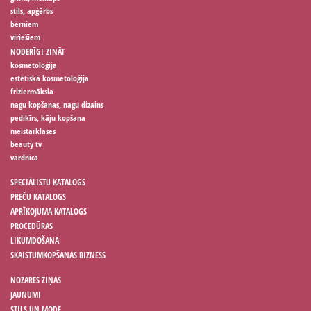
stils, apģērbs
bērniem
vīriešiem
NODERĪGI ZINĀT
kosmetoloģija
estētiskā kosmetoloģija
friziermāksla
nagu kopšanas, nagu dizains
pedikīrs, kāju kopšana
meistarklases
beauty tv
vārdnīca
SPECIĀLISTU KATALOGS
PREČU KATALOGS
APRĪKOJUMA KATALOGS
PROCEDŪRAS
LIKUMDOŠANA
SKAISTUMKOPŠANAS BIZNESS
NOZARES ZIŅAS
JAUNUMI
STILS UN MODE