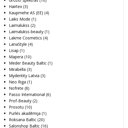
Grožio Spektras
(10)
Hairtex
(3)
Kaupmehe AS (EE)
(4)
Laiks Mode
(1)
Laimalukss
(2)
Laimalukss-beauty
(1)
Lakme Cosmetics
(4)
LanaStyle
(4)
Lisap
(1)
Mapera
(10)
Meder Beauty Baltic
(1)
Mirabella
(3)
Mydentity Latvia
(3)
Neo Riga
(1)
Nofrete
(8)
Passo International
(6)
Prof-Beauty
(2)
Prosotu
(10)
Purlés akadēmija
(1)
Roksana Baltic
(20)
Salonshop Baltic
(16)