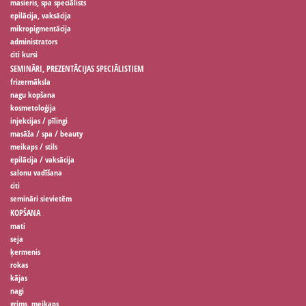
masieris, spa speciālists
epilācija, vaksācija
mikropigmentācija
administrators
citi kursi
SEMINĀRI, PREZENTĀCIJAS SPECIĀLISTIEM
frizermāksla
nagu kopšana
kosmetoloģija
injekcijas / pīlingi
masāža / spa / beauty
meikaps / stils
epilācija / vaksācija
salonu vadīšana
citi
semināri sievietēm
KOPŠANA
mati
seja
ķermenis
rokas
kājas
nagi
grims, meikaps