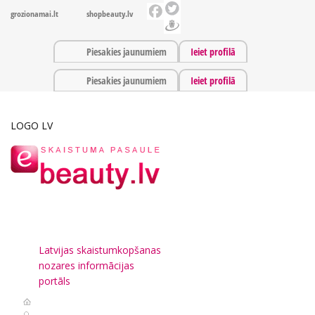
grozionamai.lt
shopbeauty.lv
Piesakies jaunumiem
Ieiet profilā
Piesakies jaunumiem
Ieiet profilā
LOGO LV
Latvijas skaistumkopšanas
nozares informācijas
portāls