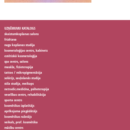
UZŅĒMUMU KATALOGS
skaistumkopšanas salons
frizētava
nagu kopšanas studija
kosmetoloģijas centrs, kabinets
estētiskā kosmetoloģija
spa centrs, salons
masāža, fizioterapija
tattoo / mikropigmentācija
solārijs, sauļošanās studija
stila studija, meikaps
netradic.medicīna, psihoterapija
veselības centrs, rehabilitācija
sporta centrs
kosmētikas izplatītājs
aprīkojuma piegādātājs
kosmētikas ražotājs
veikals, prof. kosmētika
mācību centrs