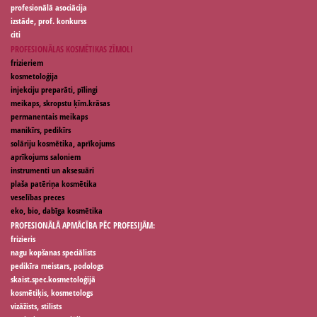
profesionālā asociācija
izstāde, prof. konkurss
citi
PROFESIONĀLAS KOSMĒTIKAS ZĪMOLI
frizieriem
kosmetoloģija
injekciju preparāti, pīlingi
meikaps, skropstu ķīm.krāsas
permanentais meikaps
manikīrs, pedikīrs
solāriju kosmētika, aprīkojums
aprīkojums saloniem
instrumenti un aksesuāri
plaša patēriņa kosmētika
veselības preces
eko, bio, dabīga kosmētika
PROFESIONĀLĀ APMĀCĪBA PĒC PROFESIJĀM:
frizieris
nagu kopšanas speciālists
pedikīra meistars, podologs
skaist.spec.kosmetoloģijā
kosmētiķis, kosmetologs
vizāžists, stilists