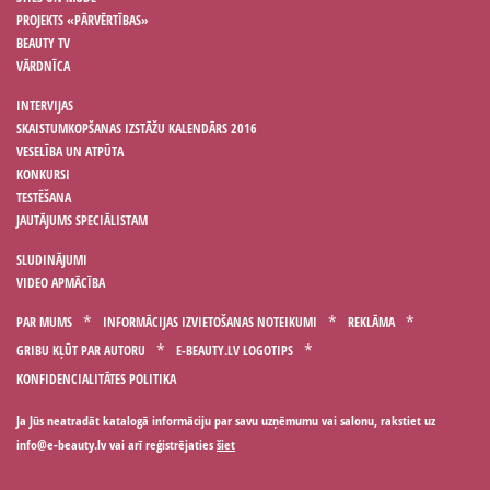
PROJEKTS «PĀRVĒRTĪBAS»
BEAUTY TV
VĀRDNĪCA
INTERVIJAS
SKAISTUMKOPŠANAS IZSTĀŽU KALENDĀRS 2016
VESELĪBA UN ATPŪTA
KONKURSI
TESTĒŠANA
JAUTĀJUMS SPECIĀLISTAM
SLUDINĀJUMI
VIDEO APMĀCĪBA
PAR MUMS
INFORMĀCIJAS IZVIETOŠANAS NOTEIKUMI
REKLĀMA
GRIBU KĻŪT PAR AUTORU
E-BEAUTY.LV LOGOTIPS
KONFIDENCIALITĀTES POLITIKA
Ja Jūs neatradāt katalogā informāciju par savu uzņēmumu vai salonu, rakstiet uz
vai arī reģistrējaties
šiet