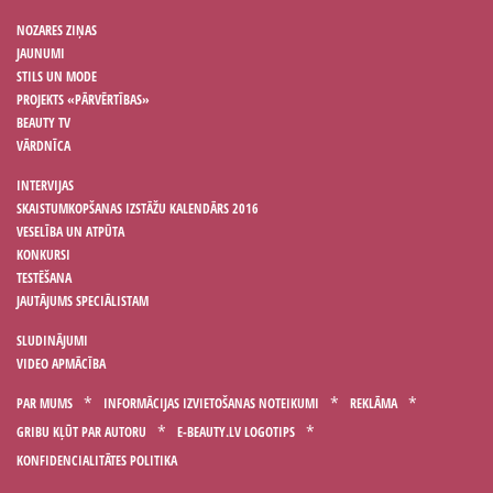
NOZARES ZIŅAS
JAUNUMI
STILS UN MODE
PROJEKTS «PĀRVĒRTĪBAS»
BEAUTY TV
VĀRDNĪCA
INTERVIJAS
SKAISTUMKOPŠANAS IZSTĀŽU KALENDĀRS 2016
VESELĪBA UN ATPŪTA
KONKURSI
TESTĒŠANA
JAUTĀJUMS SPECIĀLISTAM
SLUDINĀJUMI
VIDEO APMĀCĪBA
PAR MUMS
INFORMĀCIJAS IZVIETOŠANAS NOTEIKUMI
REKLĀMA
GRIBU KĻŪT PAR AUTORU
E-BEAUTY.LV LOGOTIPS
KONFIDENCIALITĀTES POLITIKA