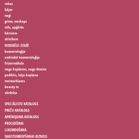
rokas
kājas
nagi
grims, meikaps
stils, apģērbs
bērniem
vīriešiem
NODERĪGI ZINĀT
kosmetoloģija
estētiskā kosmetoloģija
friziermāksla
nagu kopšanas, nagu dizains
pedikīrs, kāju kopšana
meistarklases
beauty tv
vārdnīca
SPECIĀLISTU KATALOGS
PREČU KATALOGS
APRĪKOJUMA KATALOGS
PROCEDŪRAS
LIKUMDOŠANA
SKAISTUMKOPŠANAS BIZNESS