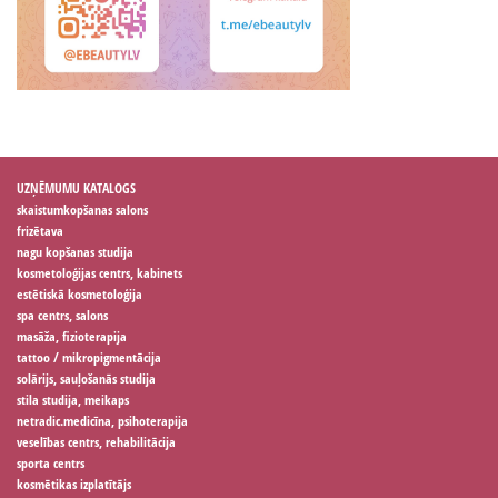
UZŅĒMUMU KATALOGS
skaistumkopšanas salons
frizētava
nagu kopšanas studija
kosmetoloģijas centrs, kabinets
estētiskā kosmetoloģija
spa centrs, salons
masāža, fizioterapija
tattoo / mikropigmentācija
solārijs, sauļošanās studija
stila studija, meikaps
netradic.medicīna, psihoterapija
veselības centrs, rehabilitācija
sporta centrs
kosmētikas izplatītājs