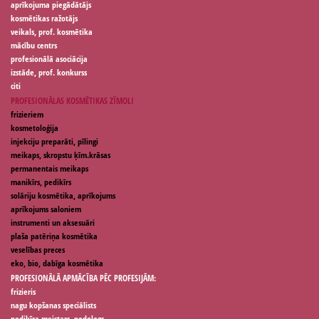
aprīkojuma piegādātājs
kosmētikas ražotājs
veikals, prof. kosmētika
mācību centrs
profesionālā asociācija
izstāde, prof. konkurss
citi
PROFESIONĀLAS KOSMĒTIKAS ZĪMOLI
frizieriem
kosmetoloģija
injekciju preparāti, pīlingi
meikaps, skropstu ķīm.krāsas
permanentais meikaps
manikīrs, pedikīrs
solāriju kosmētika, aprīkojums
aprīkojums saloniem
instrumenti un aksesuāri
plaša patēriņa kosmētika
veselības preces
eko, bio, dabīga kosmētika
PROFESIONĀLĀ APMĀCĪBA PĒC PROFESIJĀM:
frizieris
nagu kopšanas speciālists
pedikīra meistars, podologs