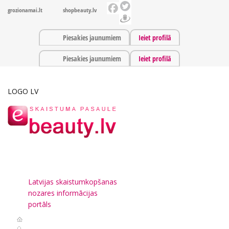
grozionamai.lt
shopbeauty.lv
Piesakies jaunumiem
Ieiet profilā
Piesakies jaunumiem
Ieiet profilā
LOGO LV
Latvijas skaistumkopšanas
nozares informācijas
portāls