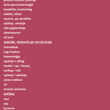
skaist.spec.kosmetoloģijā
kosmētiķis, kosmetologs
vizāžists, stilists
masieris, spa speciālists
epilācija, vaksācija
mikropigmentācija
administrators
citi kursi
SEMINĀRI, PREZENTĀCIJAS SPECIĀLISTIEM
frizermāksla
nagu kopšana
kosmetoloģija
injekcijas / pīlingi
masāža / spa / beauty
meikaps / stils
epilācija / vaksācija
salonu vadīšana
citi
semināri sievietēm
KOPŠANA
mati
seja
ķermenis