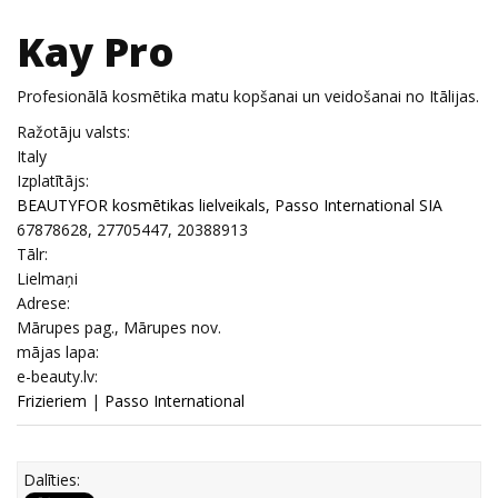
Kay Pro
Profesionālā kosmētika matu kopšanai un veidošanai no Itālijas.
Ražotāju valsts:
Italy
Izplatītājs:
BEAUTYFOR kosmētikas lielveikals, Passo International SIA
67878628, 27705447, 20388913
Tālr:
Lielmaņi
Adrese:
Mārupes pag., Mārupes nov.
mājas lapa:
e-beauty.lv:
Frizieriem
|
Passo International
Dalīties: