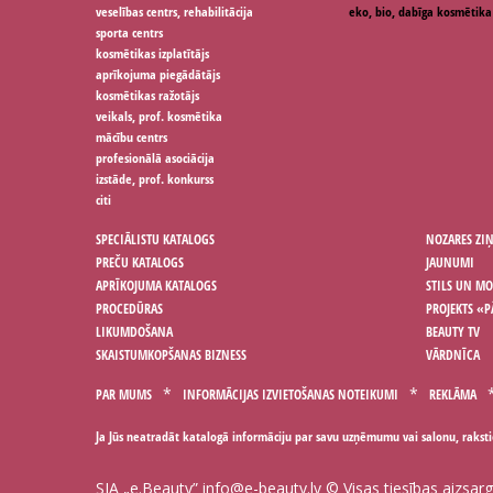
veselības centrs, rehabilitācija
eko, bio, dabīga kosmētika
sporta centrs
kosmētikas izplatītājs
aprīkojuma piegādātājs
kosmētikas ražotājs
veikals, prof. kosmētika
mācību centrs
profesionālā asociācija
izstāde, prof. konkurss
citi
SPECIĀLISTU KATALOGS
NOZARES ZI
PREČU KATALOGS
JAUNUMI
APRĪKOJUMA KATALOGS
STILS UN M
PROCEDŪRAS
PROJEKTS «P
LIKUMDOŠANA
BEAUTY TV
SKAISTUMKOPŠANAS BIZNESS
VĀRDNĪCA
PAR MUMS
INFORMĀCIJAS IZVIETOŠANAS NOTEIKUMI
REKLĀMA
Ja Jūs neatradāt katalogā informāciju par savu uzņēmumu vai salonu, rakst
SIA „e.Beauty”
info@e-beauty.lv
© Visas tiesības aizsar