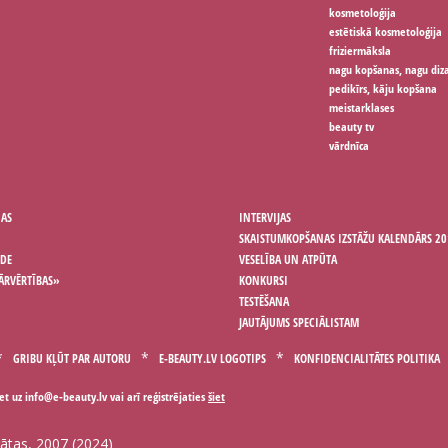
kosmetoloģija
estētiskā kosmetoloģija
friziermāksla
nagu kopšanas, nagu diz
pedikīrs, kāju kopšana
meistarklases
beauty tv
vārdnīca
ŅAS
INTERVIJAS
SKAISTUMKOPŠANAS IZSTĀŽU KALENDĀRS 20
ODE
VESELĪBA UN ATPŪTA
ĀRVĒRTĪBAS»
KONKURSI
TESTĒŠANA
JAUTĀJUMS SPECIĀLISTAM
GRIBU KĻŪT PAR AUTORU
E-BEAUTY.LV LOGOTIPS
KONFIDENCIALITĀTES POLITIKA
iet uz
vai arī reģistrējaties
šiet
gātas, 2007 (2024)