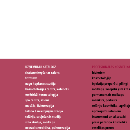
UZŅĒMUMU KATALOGS
PROFESIONĀLAS KOSMĒTIKA
skaistumkopšanas salons
frizieriem
frizētava
kosmetoloģija
nagu kopšanas studija
injekciju preparāti, pīlingi
kosmetoloģijas centrs, kabinets
meikaps, skropstu ķīm.krās
estētiskā kosmetoloģija
permanentais meikaps
spa centrs, salons
manikīrs, pedikīrs
masāža, fizioterapija
solāriju kosmētika, aprīko
tattoo / mikropigmentācija
aprīkojums saloniem
solārijs, sauļošanās studija
instrumenti un aksesuāri
stila studija, meikaps
plaša patēriņa kosmētika
netradic.medicīna, psihoterapija
veselības preces