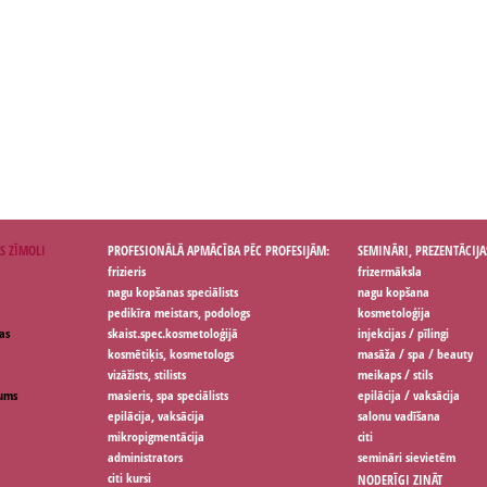
S ZĪMOLI
PROFESIONĀLĀ APMĀCĪBA PĒC PROFESIJĀM:
SEMINĀRI, PREZENTĀCIJA
frizieris
frizermāksla
nagu kopšanas speciālists
nagu kopšana
pedikīra meistars, podologs
kosmetoloģija
as
skaist.spec.kosmetoloģijā
injekcijas / pīlingi
kosmētiķis, kosmetologs
masāža / spa / beauty
vizāžists, stilists
meikaps / stils
jums
masieris, spa speciālists
epilācija / vaksācija
epilācija, vaksācija
salonu vadīšana
mikropigmentācija
citi
administrators
semināri sievietēm
citi kursi
NODERĪGI ZINĀT