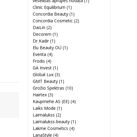
veselības aprūpes nodaļa
(1)
Clinic Equilibrium
(1)
Concordia Beauty
(1)
Concordia Cosmetic
(2)
DaiLin
(2)
Decorem
(1)
Dr Kadir
(1)
Elu Beauty OÜ
(1)
Eventa
(4)
Frodis
(4)
GA Invest
(1)
Global Lux
(3)
GMT Beauty
(1)
Grožio Spektras
(10)
Hairtex
(3)
Kaupmehe AS (EE)
(4)
Laiks Mode
(1)
Laimalukss
(2)
Laimalukss-beauty
(1)
Lakme Cosmetics
(4)
LanaStyle
(4)