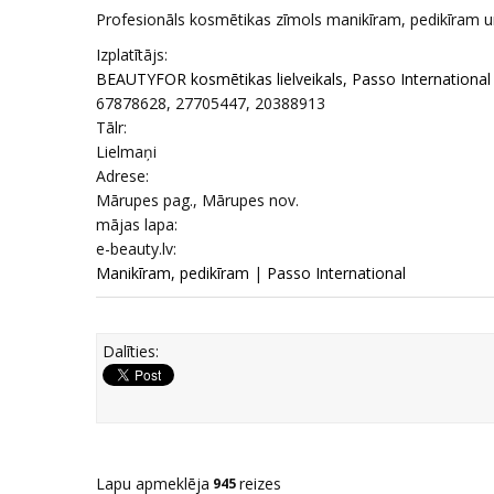
Profesionāls kosmētikas zīmols manikīram, pedikīram un
Izplatītājs:
BEAUTYFOR kosmētikas lielveikals, Passo International
67878628, 27705447, 20388913
Tālr:
Lielmaņi
Adrese:
Mārupes pag., Mārupes nov.
mājas lapa:
e-beauty.lv:
Manikīram, pedikīram
|
Passo International
Dalīties:
Lapu apmeklēja
reizes
945