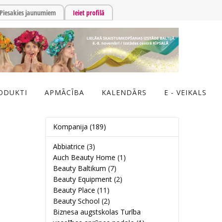
Piesakies jaunumiem
Ieiet profilā
ODUKTI
APMĀCĪBA
KALENDĀRS
E - VEIKALS
Kompanija
(189)
Abbiatrice
(3)
Auch Beauty Home
(1)
Beauty Baltikum
(7)
Beauty Equipment
(2)
Beauty Place
(11)
Beauty School
(2)
Biznesa augstskolas Turība