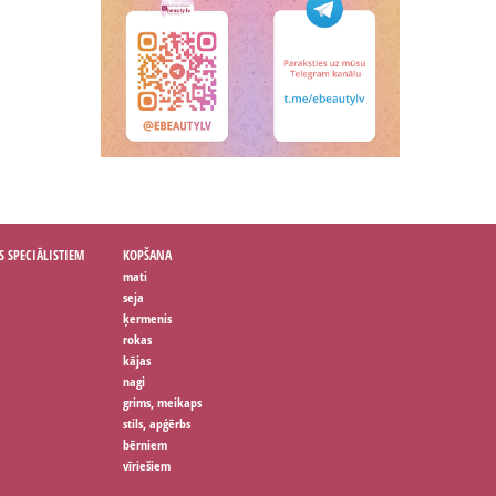
S SPECIĀLISTIEM
KOPŠANA
mati
seja
ķermenis
rokas
kājas
nagi
grims, meikaps
stils, apģērbs
bērniem
vīriešiem