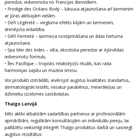
pieredze, iedvesmota no Francijas dienvidiem.
• Prodige des Océans Body – luksusa atjaunošana arī ķermenim
ar jūras aktīvajām vielām.
• Défi Légèreté – viegluma efekts kājām un ķermenim,
drenējoša iedarbība.
• Défi Fermeté – ķermeņa nostiprināšana un ādas tvirtuma
atjaunošana.
• Spa Mer des Indes – silta, eksotiska pieredze ar Ajūrvēdas
iedvesmotu formulu.
• Îles Pacifique – tropisks relaksējošs rituāls, kas rada
harmonijas sajūtu un mazina stresu.
Visi produkti izstrādāti, ievērojot augstus kvalitātes standartus,
dermatoloģiski testēti, nesatur parabēnus, minerāleļļas un
dzīvnieku izcelsmes sastāvdaļas.
Thalgo Latvijā
Mēs aktīvi atbalstām sadarbības partnerus ar profesionālām
apmācībām, regulārām konsultācijām un individuālu pieeju, lai
palīdzētu veiksmīgi integrēt Thalgo produktus darbā un sasniegt
augstus rezultātus.