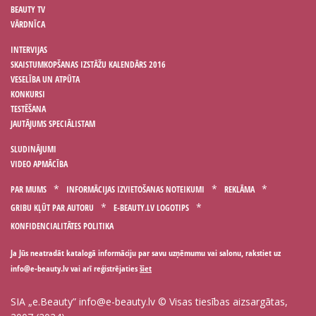
BEAUTY TV
VĀRDNĪCA
INTERVIJAS
SKAISTUMKOPŠANAS IZSTĀŽU KALENDĀRS 2016
VESELĪBA UN ATPŪTA
KONKURSI
TESTĒŠANA
JAUTĀJUMS SPECIĀLISTAM
SLUDINĀJUMI
VIDEO APMĀCĪBA
PAR MUMS
INFORMĀCIJAS IZVIETOŠANAS NOTEIKUMI
REKLĀMA
GRIBU KĻŪT PAR AUTORU
E-BEAUTY.LV LOGOTIPS
KONFIDENCIALITĀTES POLITIKA
Ja Jūs neatradāt katalogā informāciju par savu uzņēmumu vai salonu, rakstiet uz
vai arī reģistrējaties
šiet
SIA „e.Beauty”
info@e-beauty.lv
© Visas tiesības aizsargātas,