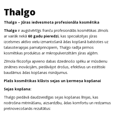
Thalgo
Thalgo – Jūras iedvesmota profesionāla kosmētika
Thalgo
ir augstvērtīgs franču profesionālās kosmētikas zīmols
ar vairāk nekā
60 gadu pieredzi
, kas specializējas jūras
izcelsmes aktīvo vielu izmantošanā ādas kopšanā balstoties uz
talasoterapijas pamatprincipiem, Thalgo radīja pirmos
kosmētikas produktus ar mikropulverizētām jūras aļģēm.
Zīmola filozofija apvieno dabas dziedinošo spēku ar mūsdienu
zinātnes inovācijām, piedāvājot drošus, efektīvus un estētiski
baudāmus ādas kopšanas risinājumus.
Plašs kosmētikas klāsts sejas un ķermeņa kopšanai
Sejas kopšana:
Thalgo piedāvā daudzveidīgas sejas kopšanas līnijas, kas
nodrošina mitrināšanu, aizsardzību, ādas komfortu un redzamus
pretnovecošanās rezultātus: