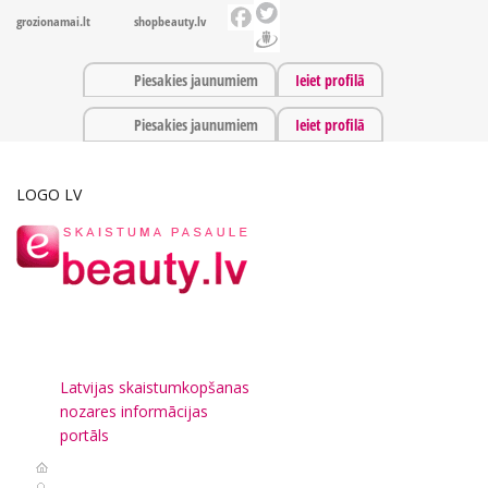
grozionamai.lt
shopbeauty.lv
Piesakies jaunumiem
Ieiet profilā
Piesakies jaunumiem
Ieiet profilā
LOGO LV
Latvijas skaistumkopšanas
nozares informācijas
portāls