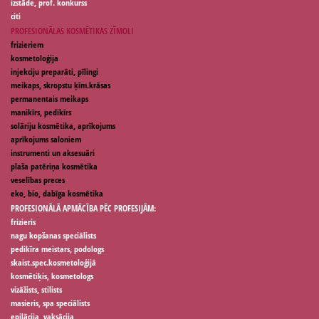
izstāde, prof. konkurss
citi
PROFESIONĀLAS KOSMĒTIKAS ZĪMOLI
frizieriem
kosmetoloģija
injekciju preparāti, pīlingi
meikaps, skropstu ķīm.krāsas
permanentais meikaps
manikīrs, pedikīrs
solāriju kosmētika, aprīkojums
aprīkojums saloniem
instrumenti un aksesuāri
plaša patēriņa kosmētika
veselības preces
eko, bio, dabīga kosmētika
PROFESIONĀLĀ APMĀCĪBA PĒC PROFESIJĀM:
frizieris
nagu kopšanas speciālists
pedikīra meistars, podologs
skaist.spec.kosmetoloģijā
kosmētiķis, kosmetologs
vizāžists, stilists
masieris, spa speciālists
epilācija, vaksācija