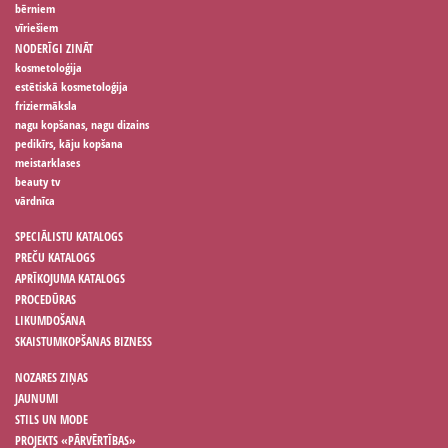
bērniem
vīriešiem
NODERĪGI ZINĀT
kosmetoloģija
estētiskā kosmetoloģija
friziermāksla
nagu kopšanas, nagu dizains
pedikīrs, kāju kopšana
meistarklases
beauty tv
vārdnīca
SPECIĀLISTU KATALOGS
PREČU KATALOGS
APRĪKOJUMA KATALOGS
PROCEDŪRAS
LIKUMDOŠANA
SKAISTUMKOPŠANAS BIZNESS
NOZARES ZIŅAS
JAUNUMI
STILS UN MODE
PROJEKTS «PĀRVĒRTĪBAS»