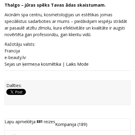
Thalgo – jūras spēks Tavas ādas skaistumam.
Aicinām spa centru, kosmetoloģijas un estētikas jomas
speciālistus sadarboties ar mums – piedāvājam iespēju strādāt
ar pasaulē atzītu zīmolu, kura efektivitāte un kvalitāte ir augsti
novērtēta gan profesionāļu, gan klientu vidū.
Ražotāju valsts:
Francija
e-beauty.lv:
Sejas un ķermeņa kosmētika
|
Laiks Mode
Dalīties:
Lapu apmeklēja
reizes
881
Kompanija
(189)