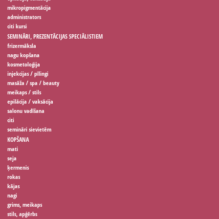
mikropigmentācija
administrators
citi kursi
SEMINĀRI, PREZENTĀCIJAS SPECIĀLISTIEM
frizermāksla
nagu kopšana
kosmetoloģija
injekcijas / pīlingi
masāža / spa / beauty
meikaps / stils
epilācija / vaksācija
salonu vadīšana
citi
semināri sievietēm
KOPŠANA
mati
seja
ķermenis
rokas
kājas
nagi
grims, meikaps
stils, apģērbs