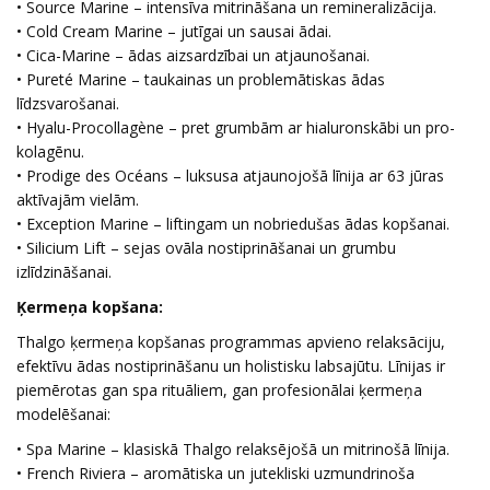
• Source Marine – intensīva mitrināšana un remineralizācija.
• Cold Cream Marine – jutīgai un sausai ādai.
• Cica-Marine – ādas aizsardzībai un atjaunošanai.
• Pureté Marine – taukainas un problemātiskas ādas
līdzsvarošanai.
• Hyalu-Procollagène – pret grumbām ar hialuronskābi un pro-
kolagēnu.
• Prodige des Océans – luksusa atjaunojošā līnija ar 63 jūras
aktīvajām vielām.
• Exception Marine – liftingam un nobriedušas ādas kopšanai.
• Silicium Lift – sejas ovāla nostiprināšanai un grumbu
izlīdzināšanai.
Ķermeņa kopšana:
Thalgo ķermeņa kopšanas programmas apvieno relaksāciju,
efektīvu ādas nostiprināšanu un holistisku labsajūtu. Līnijas ir
piemērotas gan spa rituāliem, gan profesionālai ķermeņa
modelēšanai:
• Spa Marine – klasiskā Thalgo relaksējošā un mitrinošā līnija.
• French Riviera – aromātiska un jutekliski uzmundrinoša