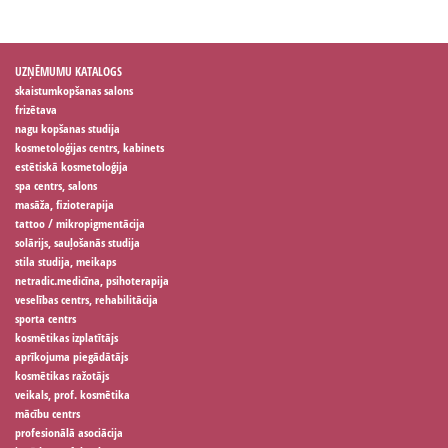
UZŅĒMUMU KATALOGS
skaistumkopšanas salons
frizētava
nagu kopšanas studija
kosmetoloģijas centrs, kabinets
estētiskā kosmetoloģija
spa centrs, salons
masāža, fizioterapija
tattoo / mikropigmentācija
solārijs, sauļošanās studija
stila studija, meikaps
netradic.medicīna, psihoterapija
veselības centrs, rehabilitācija
sporta centrs
kosmētikas izplatītājs
aprīkojuma piegādātājs
kosmētikas ražotājs
veikals, prof. kosmētika
mācību centrs
profesionālā asociācija