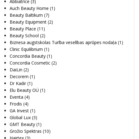
Abbiatrice
(3)
Auch Beauty Home
(1)
Beauty Baltikum
(7)
Beauty Equipment
(2)
Beauty Place
(11)
Beauty School
(2)
Biznesa augstskolas Turība veselības aprūpes nodaļa
(1)
Clinic Equilibrium
(1)
Concordia Beauty
(1)
Concordia Cosmetic
(2)
DaiLin
(2)
Decorem
(1)
Dr Kadir
(1)
Elu Beauty OÜ
(1)
Eventa
(4)
Frodis
(4)
GA Invest
(1)
Global Lux
(3)
GMT Beauty
(1)
Grožio Spektras
(10)
Hairtex
(3)