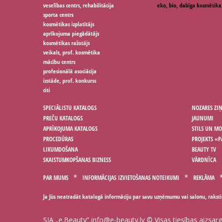
veselības centrs, rehabilitācija
eko, bio, dabīga kosmētika
sporta centrs
kosmētikas izplatītājs
aprīkojuma piegādātājs
kosmētikas ražotājs
veikals, prof. kosmētika
mācību centrs
profesionālā asociācija
izstāde, prof. konkurss
citi
SPECIĀLISTU KATALOGS
NOZARES ZI
PREČU KATALOGS
JAUNUMI
APRĪKOJUMA KATALOGS
STILS UN M
PROCEDŪRAS
PROJEKTS «P
LIKUMDOŠANA
BEAUTY TV
SKAISTUMKOPŠANAS BIZNESS
VĀRDNĪCA
PAR MUMS
INFORMĀCIJAS IZVIETOŠANAS NOTEIKUMI
REKLĀMA
Ja Jūs neatradāt katalogā informāciju par savu uzņēmumu vai salonu, rakst
SIA „e.Beauty”
info@e-beauty.lv
© Visas tiesības aizsar