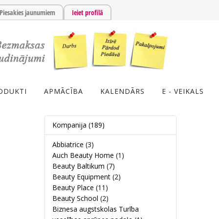
Piesakies jaunumiem
Ieiet profilā
ODUKTI
APMĀCĪBA
KALENDĀRS
E - VEIKALS
Kompanija
(189)
Abbiatrice
(3)
Auch Beauty Home
(1)
Beauty Baltikum
(7)
Beauty Equipment
(2)
Beauty Place
(11)
Beauty School
(2)
Biznesa augstskolas Turība