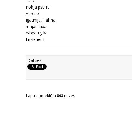
Tālr:
Põhja pst 17
Adrese:
Igaunija, Tallina
mājas lapa:
e-beauty.lv:
Frizieriem
Dalīties:
Lapu apmeklēja
reizes
803