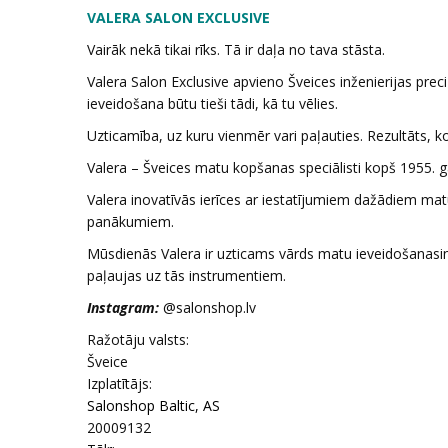
VALERA SALON EXCLUSIVE
Vairāk nekā tikai rīks. Tā ir daļa no tava stāsta.
Valera Salon Exclusive apvieno Šveices inženierijas prec
ieveidošana būtu tieši tādi, kā tu vēlies.
Uzticamība, uz kuru vienmēr vari paļauties. Rezultāts, k
Valera – Šveices matu kopšanas speciālisti kopš 1955. g
Valera inovatīvās ierīces ar iestatījumiem dažādiem mat
panākumiem.
Mūsdienās Valera ir uzticams vārds matu ieveidošanasin
paļaujas uz tās instrumentiem.
Instagram:
@salonshop.lv
Ražotāju valsts:
Šveice
Izplatītājs:
Salonshop Baltic, AS
20009132