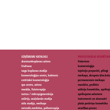
UZŅĒMUMU KATALOGS
PROFESIONĀLAS KOSMĒTIKA
skaistumkopšanas salons
frizieriem
frizētava
kosmetoloģija
nagu kopšanas studija
injekciju preparāti, pīlingi
kosmetoloģijas centrs, kabinets
meikaps, skropstu ķīm.krās
estētiskā kosmetoloģija
permanentais meikaps
spa centrs, salons
manikīrs, pedikīrs
masāža, fizioterapija
solāriju kosmētika, aprīko
tattoo / mikropigmentācija
aprīkojums saloniem
solārijs, sauļošanās studija
instrumenti un aksesuāri
stila studija, meikaps
plaša patēriņa kosmētika
netradic.medicīna, psihoterapija
veselības preces