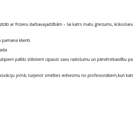
izitāti ar frizieru darbavajadzībām – lai katrs matu griezums, krāsošan
o pamana klienti.
ada.
utipiem palīdz stilistiem izpaust savu radošumu un pārvērstkaislību pa
ovāciju jomā, turpinot smelties iedvesmu no profesionāļiem,kuri kat