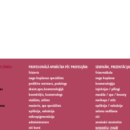
S ZĪMOLI
PROFESIONĀLĀ APMĀCĪBA PĒC PROFESIJĀM:
SEMINĀRI, PREZENTĀCIJA
frizieris
frizermāksla
nagu kopšanas speciālists
nagu kopšana
pedikīra meistars, podologs
kosmetoloģija
as
skaist.spec.kosmetoloģijā
injekcijas / pīlingi
kosmētiķis, kosmetologs
masāža / spa / beauty
vizāžists, stilists
meikaps / stils
jums
masieris, spa speciālists
epilācija / vaksācija
epilācija, vaksācija
salonu vadīšana
mikropigmentācija
citi
administrators
semināri sievietēm
citi kursi
NODERĪGI ZINĀT