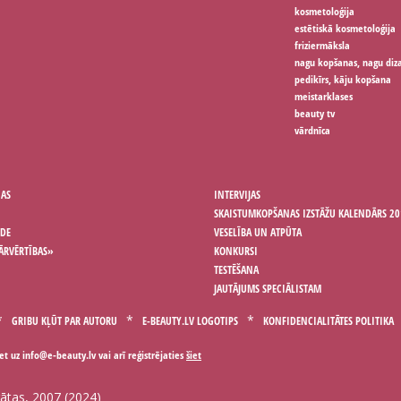
kosmetoloģija
estētiskā kosmetoloģija
friziermāksla
nagu kopšanas, nagu diz
pedikīrs, kāju kopšana
meistarklases
beauty tv
vārdnīca
ŅAS
INTERVIJAS
SKAISTUMKOPŠANAS IZSTĀŽU KALENDĀRS 20
ODE
VESELĪBA UN ATPŪTA
ĀRVĒRTĪBAS»
KONKURSI
TESTĒŠANA
JAUTĀJUMS SPECIĀLISTAM
GRIBU KĻŪT PAR AUTORU
E-BEAUTY.LV LOGOTIPS
KONFIDENCIALITĀTES POLITIKA
iet uz
vai arī reģistrējaties
šiet
gātas, 2007 (2024)