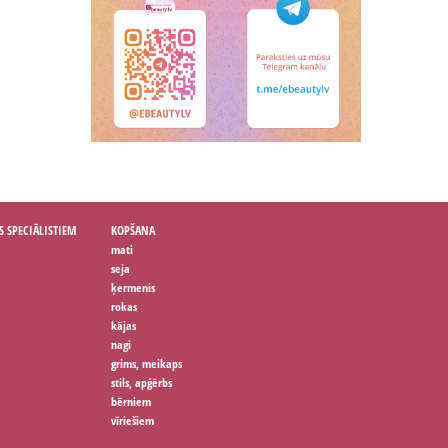
S SPECIĀLISTIEM
KOPŠANA
mati
seja
ķermenis
rokas
kājas
nagi
grims, meikaps
stils, apģērbs
bērniem
vīriešiem