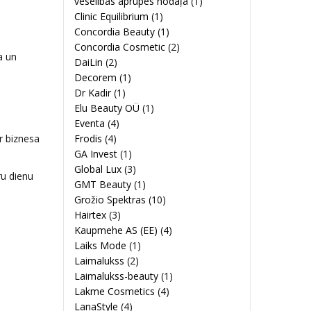
veselības aprūpes nodaļa
(1)
Clinic Equilibrium
(1)
Concordia Beauty
(1)
Concordia Cosmetic
(2)
a un
DaiLin
(2)
Decorem
(1)
Dr Kadir
(1)
Elu Beauty OÜ
(1)
Eventa
(4)
r biznesa
Frodis
(4)
GA Invest
(1)
Global Lux
(3)
ru dienu
GMT Beauty
(1)
Grožio Spektras
(10)
Hairtex
(3)
Kaupmehe AS (EE)
(4)
Laiks Mode
(1)
Laimalukss
(2)
Laimalukss-beauty
(1)
Lakme Cosmetics
(4)
LanaStyle
(4)