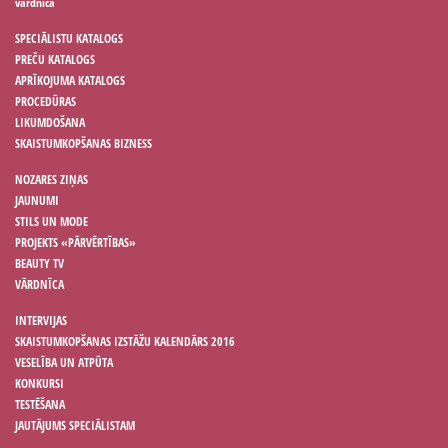
vārdnīca
SPECIĀLISTU KATALOGS
PREČU KATALOGS
APRĪKOJUMA KATALOGS
PROCEDŪRAS
LIKUMDOŠANA
SKAISTUMKOPŠANAS BIZNESS
NOZARES ZIŅAS
JAUNUMI
STILS UN MODE
PROJEKTS «PĀRVĒRTĪBAS»
BEAUTY TV
VĀRDNĪCA
INTERVIJAS
SKAISTUMKOPŠANAS IZSTĀŽU KALENDĀRS 2016
VESELĪBA UN ATPŪTA
KONKURSI
TESTĒŠANA
JAUTĀJUMS SPECIĀLISTAM