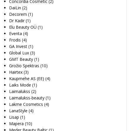
Concordia Cosmetic
(2)
DaiLin
(2)
Decorem
(1)
Dr Kadir
(1)
Elu Beauty OÜ
(1)
Eventa
(4)
Frodis
(4)
GA Invest
(1)
Global Lux
(3)
GMT Beauty
(1)
Grožio Spektras
(10)
Hairtex
(3)
Kaupmehe AS (EE)
(4)
Laiks Mode
(1)
Laimalukss
(2)
Laimalukss-beauty
(1)
Lakme Cosmetics
(4)
LanaStyle
(4)
Lisap
(1)
Mapera
(10)
Meder Beauty Baltic
(1)