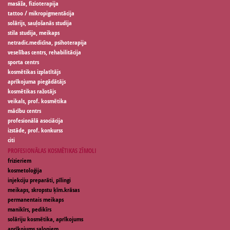
masāža, fizioterapija
tattoo / mikropigmentācija
solārijs, sauļošanās studija
stila studija, meikaps
netradic.medicīna, psihoterapija
veselības centrs, rehabilitācija
sporta centrs
kosmētikas izplatītājs
aprīkojuma piegādātājs
kosmētikas ražotājs
veikals, prof. kosmētika
mācību centrs
profesionālā asociācija
izstāde, prof. konkurss
citi
PROFESIONĀLAS KOSMĒTIKAS ZĪMOLI
frizieriem
kosmetoloģija
injekciju preparāti, pīlingi
meikaps, skropstu ķīm.krāsas
permanentais meikaps
manikīrs, pedikīrs
solāriju kosmētika, aprīkojums
aprīkojums saloniem