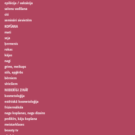
epilācija / vaksācija
salonu vadīšana
citi
semināri sievietēm
KOPŠANA
mati
seja
ķermenis
rokas
kājas
nagi
grims, meikaps
stils, apģērbs
bērniem
vīriešiem
NODERĪGI ZINĀT
kosmetoloģija
estētiskā kosmetoloģija
friziermāksla
nagu kopšanas, nagu dizains
pedikīrs, kāju kopšana
meistarklases
beauty tv