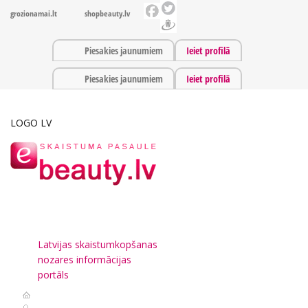
grozionamai.lt
shopbeauty.lv
Piesakies jaunumiem
Ieiet profilā
Piesakies jaunumiem
Ieiet profilā
LOGO LV
Latvijas skaistumkopšanas
nozares informācijas
portāls