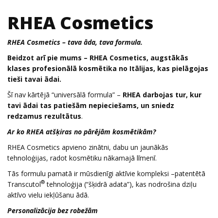
RHEA Cosmetics
RHEA Cosmetics – tava āda, tava formula.
Beidzot arī pie mums – RHEA Cosmetics, augstākās
klases profesionālā kosmētika no Itālijas, kas pielāgojas
tieši tavai ādai.
Šī nav kārtējā “universālā formula” –
RHEA darbojas tur, kur
tavi ādai tas patiešām nepieciešams, un sniedz
redzamus rezultātus
.
Ar ko RHEA atšķiras no pārējām kosmētikām?
RHEA Cosmetics apvieno zinātni, dabu un jaunākās
tehnoloģijas, radot kosmētiku nākamajā līmenī.
Tās formulu pamatā ir mūsdienīgi aktīvie kompleksi –patentētā
®
Transcutol
tehnoloģija (“šķidrā adata”), kas nodrošina dziļu
aktīvo vielu iekļūšanu ādā.
Personalizācija bez robežām