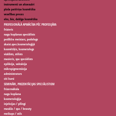
instrumenti un aksesuāri
plaša patēriņa kosmētika
veselības preces
eko, bio, dabīga kosmētika
PROFESIONĀLĀ APMĀCĪBA PĒC PROFESIJĀM:
frizieris
nagu kopšanas speciālists
pedikīra meistars, podologs
skaist.spec.kosmetoloģijā
kosmētiķis, kosmetologs
vizāžists, stilists
masieris, spa speciālists
epilācija, vaksācija
mikropigmentācija
administrators
citi kursi
SEMINĀRI, PREZENTĀCIJAS SPECIĀLISTIEM
frizermāksla
nagu kopšana
kosmetoloģija
injekcijas / pīlingi
masāža / spa / beauty
meikaps / stils