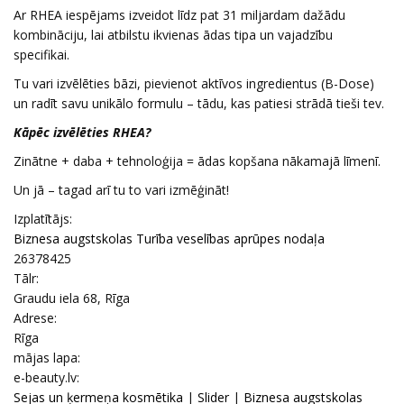
Ar RHEA iespējams izveidot līdz pat 31 miljardam dažādu
kombināciju, lai atbilstu ikvienas ādas tipa un vajadzību
specifikai.
Tu vari izvēlēties bāzi, pievienot aktīvos ingredientus (B-Dose)
un radīt savu unikālo formulu – tādu, kas patiesi strādā tieši tev.
Kāpēc izvēlēties RHEA?
Zinātne + daba + tehnoloģija = ādas kopšana nākamajā līmenī.
Un jā – tagad arī tu to vari izmēģināt!
Izplatītājs:
Biznesa augstskolas Turība veselības aprūpes nodaļa
26378425
Tālr:
Graudu iela 68, Rīga
Adrese:
Rīga
mājas lapa:
e-beauty.lv:
Sejas un ķermeņa kosmētika
|
Slider
|
Biznesa augstskolas