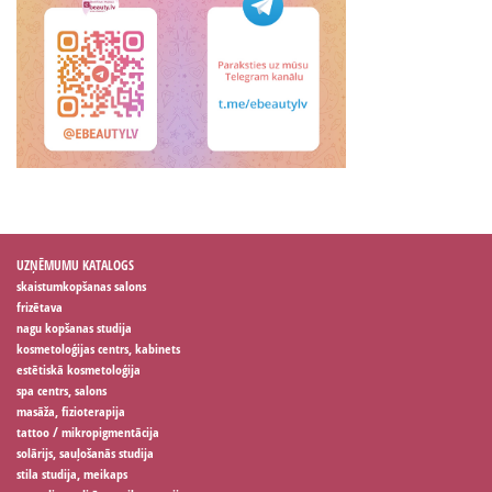
UZŅĒMUMU KATALOGS
skaistumkopšanas salons
frizētava
nagu kopšanas studija
kosmetoloģijas centrs, kabinets
estētiskā kosmetoloģija
spa centrs, salons
masāža, fizioterapija
tattoo / mikropigmentācija
solārijs, sauļošanās studija
stila studija, meikaps