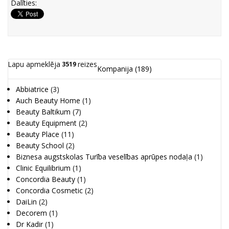
Dalīties:
Lapu apmeklēja
reizes
3519
Kompanija
(189)
Abbiatrice
(3)
Auch Beauty Home
(1)
Beauty Baltikum
(7)
Beauty Equipment
(2)
Beauty Place
(11)
Beauty School
(2)
Biznesa augstskolas Turība veselības aprūpes nodaļa
(1)
Clinic Equilibrium
(1)
Concordia Beauty
(1)
Concordia Cosmetic
(2)
DaiLin
(2)
Decorem
(1)
Dr Kadir
(1)