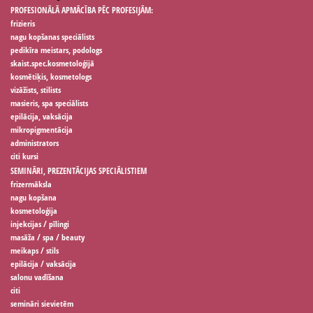
PROFESIONĀLĀ APMĀCĪBA PĒC PROFESIJĀM:
frizieris
nagu kopšanas speciālists
pedikīra meistars, podologs
skaist.spec.kosmetoloģijā
kosmētiķis, kosmetologs
vizāžists, stilists
masieris, spa speciālists
epilācija, vaksācija
mikropigmentācija
administrators
citi kursi
SEMINĀRI, PREZENTĀCIJAS SPECIĀLISTIEM
frizermāksla
nagu kopšana
kosmetoloģija
injekcijas / pīlingi
masāža / spa / beauty
meikaps / stils
epilācija / vaksācija
salonu vadīšana
citi
semināri sievietēm