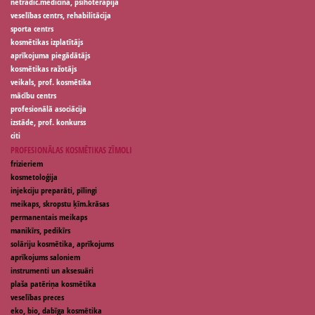
netradic.medicīna, psihoterapija
veselības centrs, rehabilitācija
sporta centrs
kosmētikas izplatītājs
aprīkojuma piegādātājs
kosmētikas ražotājs
veikals, prof. kosmētika
mācību centrs
profesionālā asociācija
izstāde, prof. konkurss
citi
PROFESIONĀLAS KOSMĒTIKAS ZĪMOLI
frizieriem
kosmetoloģija
injekciju preparāti, pīlingi
meikaps, skropstu ķīm.krāsas
permanentais meikaps
manikīrs, pedikīrs
solāriju kosmētika, aprīkojums
aprīkojums saloniem
instrumenti un aksesuāri
plaša patēriņa kosmētika
veselības preces
eko, bio, dabīga kosmētika