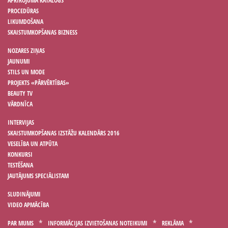
APRĪKOJUMA KATALOGS
PROCEDŪRAS
LIKUMDOŠANA
SKAISTUMKOPŠANAS BIZNESS
NOZARES ZIŅAS
JAUNUMI
STILS UN MODE
PROJEKTS «PĀRVĒRTĪBAS»
BEAUTY TV
VĀRDNĪCA
INTERVIJAS
SKAISTUMKOPŠANAS IZSTĀŽU KALENDĀRS 2016
VESELĪBA UN ATPŪTA
KONKURSI
TESTĒŠANA
JAUTĀJUMS SPECIĀLISTAM
SLUDINĀJUMI
VIDEO APMĀCĪBA
PAR MUMS
INFORMĀCIJAS IZVIETOŠANAS NOTEIKUMI
REKLĀMA