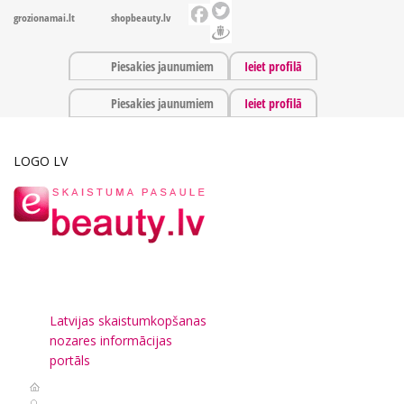
grozionamai.lt
shopbeauty.lv
Piesakies jaunumiem
Ieiet profilā
Piesakies jaunumiem
Ieiet profilā
LOGO LV
Latvijas skaistumkopšanas
nozares informācijas
portāls