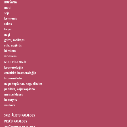
KOPŠANA
mati
seja
ķermenis
rokas
kājas
nagi
grims, meikaps
stils, apģērbs
bērniem
vīriešiem
NODERĪGI ZINĀT
kosmetoloģija
estētiskā kosmetoloģija
friziermāksla
nagu kopšanas, nagu dizains
pedikīrs, kāju kopšana
meistarklases
beauty tv
vārdnīca
SPECIĀLISTU KATALOGS
PREČU KATALOGS