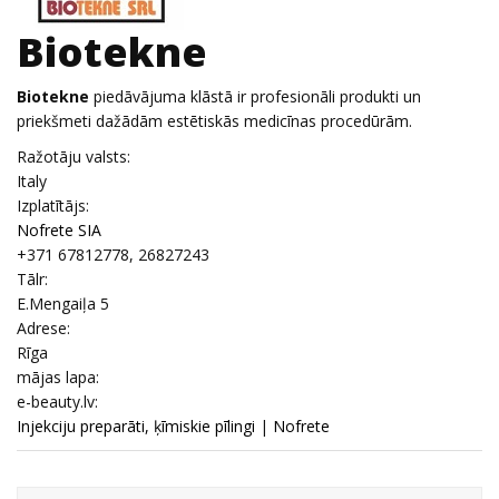
Biotekne
Biotekne
piedāvājuma klāstā ir profesionāli produkti un
priekšmeti dažādām estētiskās medicīnas procedūrām.
Ražotāju valsts:
Italy
Izplatītājs:
Nofrete SIA
+371 67812778, 26827243
Tālr:
E.Mengaiļa 5
Adrese:
Rīga
mājas lapa:
e-beauty.lv:
Injekciju preparāti, ķīmiskie pīlingi
|
Nofrete