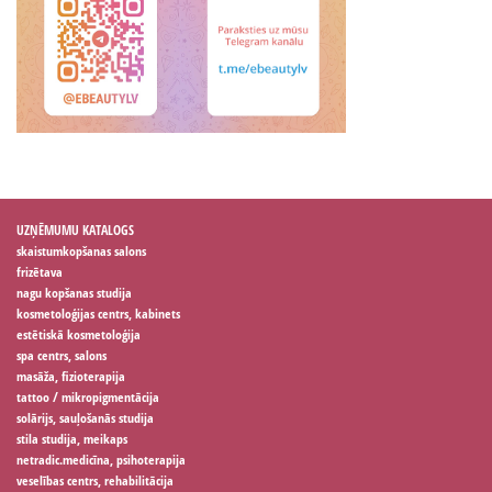
UZŅĒMUMU KATALOGS
skaistumkopšanas salons
frizētava
nagu kopšanas studija
kosmetoloģijas centrs, kabinets
estētiskā kosmetoloģija
spa centrs, salons
masāža, fizioterapija
tattoo / mikropigmentācija
solārijs, sauļošanās studija
stila studija, meikaps
netradic.medicīna, psihoterapija
veselības centrs, rehabilitācija