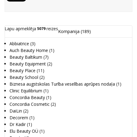
Lapu apmeklēja
reizes
5079
Kompanija
(189)
Abbiatrice
(3)
Auch Beauty Home
(1)
Beauty Baltikum
(7)
Beauty Equipment
(2)
Beauty Place
(11)
Beauty School
(2)
Biznesa augstskolas Turība veselības aprūpes nodaļa
(1)
Clinic Equilibrium
(1)
Concordia Beauty
(1)
Concordia Cosmetic
(2)
DaiLin
(2)
Decorem
(1)
Dr Kadir
(1)
Elu Beauty OÜ
(1)