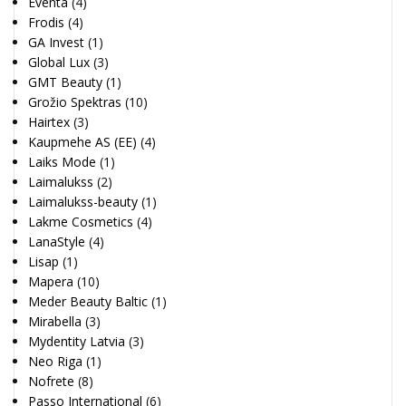
Eventa
(4)
Frodis
(4)
GA Invest
(1)
Global Lux
(3)
GMT Beauty
(1)
Grožio Spektras
(10)
Hairtex
(3)
Kaupmehe AS (EE)
(4)
Laiks Mode
(1)
Laimalukss
(2)
Laimalukss-beauty
(1)
Lakme Cosmetics
(4)
LanaStyle
(4)
Lisap
(1)
Mapera
(10)
Meder Beauty Baltic
(1)
Mirabella
(3)
Mydentity Latvia
(3)
Neo Riga
(1)
Nofrete
(8)
Passo International
(6)