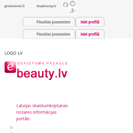
grozionamai.lt
shopbeauty.lv
Piesakies jaunumiem
Ieiet profilā
Piesakies jaunumiem
Ieiet profilā
LOGO LV
Latvijas skaistumkopšanas
nozares informācijas
portāls