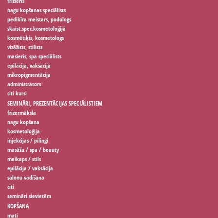
frizieris
nagu kopšanas speciālists
pedikīra meistars, podologs
skaist.spec.kosmetoloģijā
kosmētiķis, kosmetologs
vizāžists, stilists
masieris, spa speciālists
epilācija, vaksācija
mikropigmentācija
administrators
citi kursi
SEMINĀRI, PREZENTĀCIJAS SPECIĀLISTIEM
frizermāksla
nagu kopšana
kosmetoloģija
injekcijas / pīlingi
masāža / spa / beauty
meikaps / stils
epilācija / vaksācija
salonu vadīšana
citi
semināri sievietēm
KOPŠANA
mati