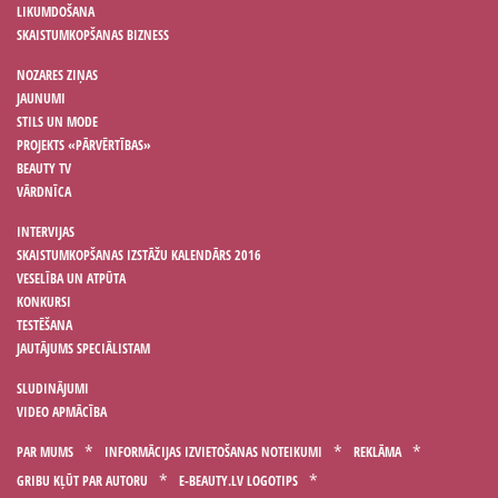
LIKUMDOŠANA
SKAISTUMKOPŠANAS BIZNESS
NOZARES ZIŅAS
JAUNUMI
STILS UN MODE
PROJEKTS «PĀRVĒRTĪBAS»
BEAUTY TV
VĀRDNĪCA
INTERVIJAS
SKAISTUMKOPŠANAS IZSTĀŽU KALENDĀRS 2016
VESELĪBA UN ATPŪTA
KONKURSI
TESTĒŠANA
JAUTĀJUMS SPECIĀLISTAM
SLUDINĀJUMI
VIDEO APMĀCĪBA
PAR MUMS
INFORMĀCIJAS IZVIETOŠANAS NOTEIKUMI
REKLĀMA
GRIBU KĻŪT PAR AUTORU
E-BEAUTY.LV LOGOTIPS