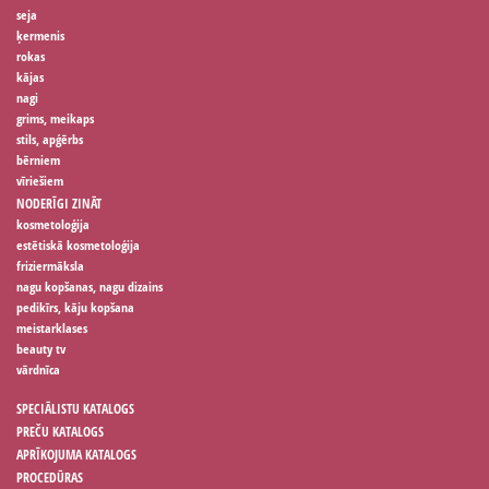
seja
ķermenis
rokas
kājas
nagi
grims, meikaps
stils, apģērbs
bērniem
vīriešiem
NODERĪGI ZINĀT
kosmetoloģija
estētiskā kosmetoloģija
friziermāksla
nagu kopšanas, nagu dizains
pedikīrs, kāju kopšana
meistarklases
beauty tv
vārdnīca
SPECIĀLISTU KATALOGS
PREČU KATALOGS
APRĪKOJUMA KATALOGS
PROCEDŪRAS