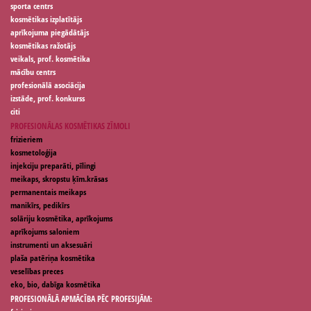
sporta centrs
kosmētikas izplatītājs
aprīkojuma piegādātājs
kosmētikas ražotājs
veikals, prof. kosmētika
mācību centrs
profesionālā asociācija
izstāde, prof. konkurss
citi
PROFESIONĀLAS KOSMĒTIKAS ZĪMOLI
frizieriem
kosmetoloģija
injekciju preparāti, pīlingi
meikaps, skropstu ķīm.krāsas
permanentais meikaps
manikīrs, pedikīrs
solāriju kosmētika, aprīkojums
aprīkojums saloniem
instrumenti un aksesuāri
plaša patēriņa kosmētika
veselības preces
eko, bio, dabīga kosmētika
PROFESIONĀLĀ APMĀCĪBA PĒC PROFESIJĀM: