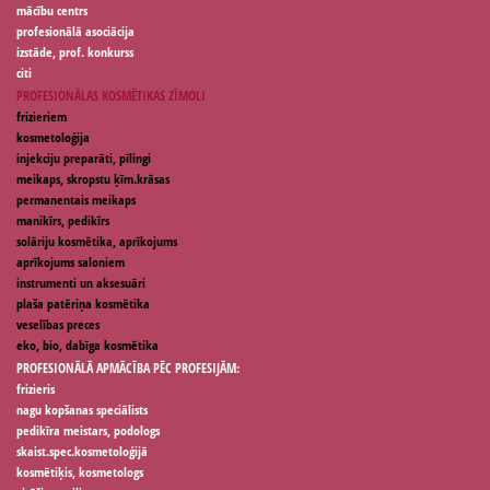
mācību centrs
profesionālā asociācija
izstāde, prof. konkurss
citi
PROFESIONĀLAS KOSMĒTIKAS ZĪMOLI
frizieriem
kosmetoloģija
injekciju preparāti, pīlingi
meikaps, skropstu ķīm.krāsas
permanentais meikaps
manikīrs, pedikīrs
solāriju kosmētika, aprīkojums
aprīkojums saloniem
instrumenti un aksesuāri
plaša patēriņa kosmētika
veselības preces
eko, bio, dabīga kosmētika
PROFESIONĀLĀ APMĀCĪBA PĒC PROFESIJĀM:
frizieris
nagu kopšanas speciālists
pedikīra meistars, podologs
skaist.spec.kosmetoloģijā
kosmētiķis, kosmetologs