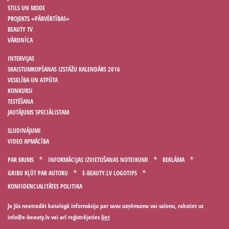
STILS UN MODE
PROJEKTS «PĀRVĒRTĪBAS»
BEAUTY TV
VĀRDNĪCA
INTERVIJAS
SKAISTUMKOPŠANAS IZSTĀŽU KALENDĀRS 2016
VESELĪBA UN ATPŪTA
KONKURSI
TESTĒŠANA
JAUTĀJUMS SPECIĀLISTAM
SLUDINĀJUMI
VIDEO APMĀCĪBA
PAR MUMS
INFORMĀCIJAS IZVIETOŠANAS NOTEIKUMI
REKLĀMA
GRIBU KĻŪT PAR AUTORU
E-BEAUTY.LV LOGOTIPS
KONFIDENCIALITĀTES POLITIKA
Ja Jūs neatradāt katalogā informāciju par savu uzņēmumu vai salonu, rakstiet uz
vai arī reģistrējaties
šiet