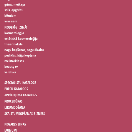
grims, meikaps
stils, apģērbs
bērniem
vīriešiem
NODERĪGI ZINĀT
kosmetoloģija
estētiskā kosmetoloģija
friziermāksla
nagu kopšanas, nagu dizains
pedikīrs, kāju kopšana
meistarklases
beauty tv
vārdnīca
SPECIĀLISTU KATALOGS
PREČU KATALOGS
APRĪKOJUMA KATALOGS
PROCEDŪRAS
LIKUMDOŠANA
SKAISTUMKOPŠANAS BIZNESS
NOZARES ZIŅAS
JAUNUMI