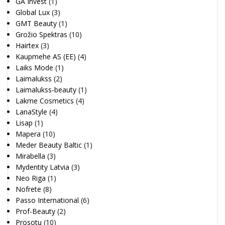
GA Invest
(1)
Global Lux
(3)
GMT Beauty
(1)
Grožio Spektras
(10)
Hairtex
(3)
Kaupmehe AS (EE)
(4)
Laiks Mode
(1)
Laimalukss
(2)
Laimalukss-beauty
(1)
Lakme Cosmetics
(4)
LanaStyle
(4)
Lisap
(1)
Mapera
(10)
Meder Beauty Baltic
(1)
Mirabella
(3)
Mydentity Latvia
(3)
Neo Riga
(1)
Nofrete
(8)
Passo International
(6)
Prof-Beauty
(2)
Prosotu
(10)