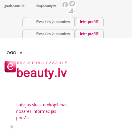
grozionamai.lt
shopbeauty.lv
Piesakies jaunumiem
Ieiet profilā
Piesakies jaunumiem
Ieiet profilā
LOGO LV
Latvijas skaistumkopšanas
nozares informācijas
portāls