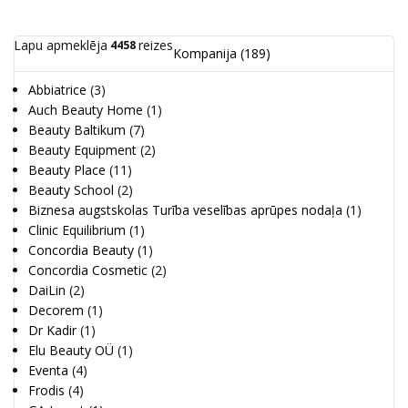
Lapu apmeklēja
reizes
4458
Kompanija
(189)
Abbiatrice
(3)
Auch Beauty Home
(1)
Beauty Baltikum
(7)
Beauty Equipment
(2)
Beauty Place
(11)
Beauty School
(2)
Biznesa augstskolas Turība veselības aprūpes nodaļa
(1)
Clinic Equilibrium
(1)
Concordia Beauty
(1)
Concordia Cosmetic
(2)
DaiLin
(2)
Decorem
(1)
Dr Kadir
(1)
Elu Beauty OÜ
(1)
Eventa
(4)
Frodis
(4)