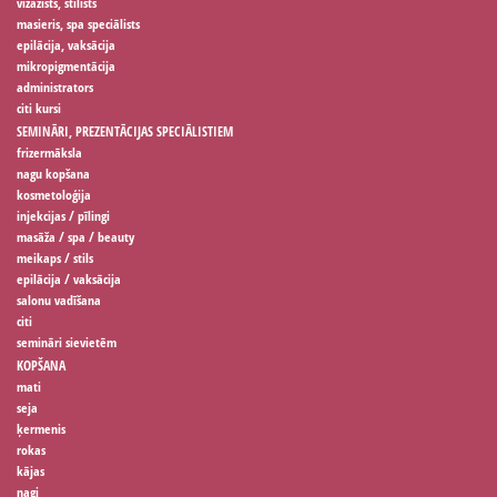
vizāžists, stilists
masieris, spa speciālists
epilācija, vaksācija
mikropigmentācija
administrators
citi kursi
SEMINĀRI, PREZENTĀCIJAS SPECIĀLISTIEM
frizermāksla
nagu kopšana
kosmetoloģija
injekcijas / pīlingi
masāža / spa / beauty
meikaps / stils
epilācija / vaksācija
salonu vadīšana
citi
semināri sievietēm
KOPŠANA
mati
seja
ķermenis
rokas
kājas
nagi