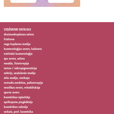
UZŅĒMUMU KATALOGS
skaistumkopšanas salons
frizētava
nagu kopšanas studija
kosmetoloģijas centrs, kabinets
estētiskā kosmetoloģija
spa centrs, salons
masāža, fizioterapija
tattoo / mikropigmentācija
solārijs, sauļošanās studija
stila studija, meikaps
netradic.medicīna, psihoterapija
veselības centrs, rehabilitācija
sporta centrs
kosmētikas izplatītājs
aprīkojuma piegādātājs
kosmētikas ražotājs
veikals, prof. kosmētika