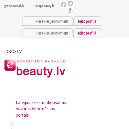
grozionamai.lt
shopbeauty.lv
Piesakies jaunumiem
Ieiet profilā
Piesakies jaunumiem
Ieiet profilā
LOGO LV
Latvijas skaistumkopšanas
nozares informācijas
portāls