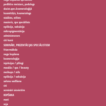
pedikīra meistars, podologs
skaist.spec.kosmetoloģijā
kosmētiķis, kosmetologs
vizāžists, stilists
masieris, spa speciālists
epilācija, vaksācija
mikropigmentācija
administrators
citi kursi
SEMINĀRI, PREZENTĀCIJAS SPECIĀLISTIEM
frizermāksla
nagu kopšana
kosmetoloģija
injekcijas / pīlingi
masāža / spa / beauty
meikaps / stils
epilācija / vaksācija
salonu vadīšana
citi
semināri sievietēm
KOPŠANA
mati
seja