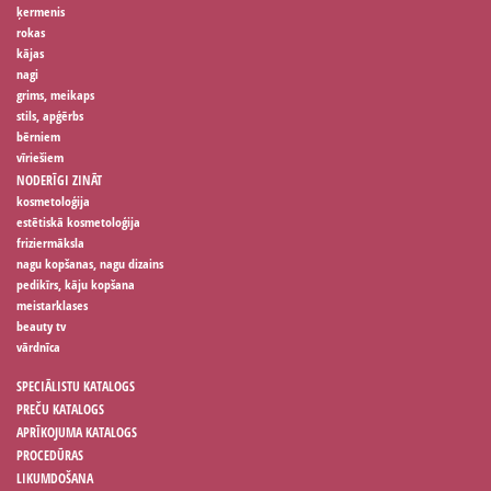
ķermenis
rokas
kājas
nagi
grims, meikaps
stils, apģērbs
bērniem
vīriešiem
NODERĪGI ZINĀT
kosmetoloģija
estētiskā kosmetoloģija
friziermāksla
nagu kopšanas, nagu dizains
pedikīrs, kāju kopšana
meistarklases
beauty tv
vārdnīca
SPECIĀLISTU KATALOGS
PREČU KATALOGS
APRĪKOJUMA KATALOGS
PROCEDŪRAS
LIKUMDOŠANA