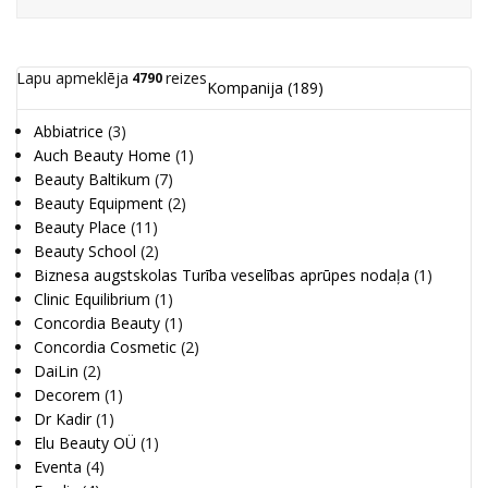
Lapu apmeklēja
reizes
4790
Kompanija
(189)
Abbiatrice
(3)
Auch Beauty Home
(1)
Beauty Baltikum
(7)
Beauty Equipment
(2)
Beauty Place
(11)
Beauty School
(2)
Biznesa augstskolas Turība veselības aprūpes nodaļa
(1)
Clinic Equilibrium
(1)
Concordia Beauty
(1)
Concordia Cosmetic
(2)
DaiLin
(2)
Decorem
(1)
Dr Kadir
(1)
Elu Beauty OÜ
(1)
Eventa
(4)