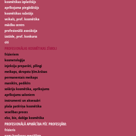
kosmētikas izplatītājs
aprīkojuma piegādātājs
kosmētikas ražotājs
veikals, prof. kosmētika
mācību centrs
profesionālā asociācija
izstāde, prof. konkurss
citi
PROFESIONĀLAS KOSMĒTIKAS ZĪMOLI
frizieriem
kosmetoloģija
injekciju preparāti, pīlingi
meikaps, skropstu ķīm.krāsas
permanentais meikaps
manikīrs, pedikīrs
solāriju kosmētika, aprīkojums
aprīkojums saloniem
instrumenti un aksesuāri
plaša patēriņa kosmētika
veselības preces
eko, bio, dabīga kosmētika
PROFESIONĀLĀ APMĀCĪBA PĒC PROFESIJĀM:
frizieris
nagu kopšanas speciālists