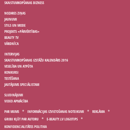
SKAISTUMKOPŠANAS BIZNESS
NOZARES ZIŅAS
JAUNUMI
STILS UN MODE
PROJEKTS «PĀRVĒRTĪBAS»
BEAUTY TV
VĀRDNĪCA
INTERVIJAS
SKAISTUMKOPŠANAS IZSTĀŽU KALENDĀRS 2016
VESELĪBA UN ATPŪTA
KONKURSI
TESTĒŠANA
JAUTĀJUMS SPECIĀLISTAM
SLUDINĀJUMI
VIDEO APMĀCĪBA
PAR MUMS
INFORMĀCIJAS IZVIETOŠANAS NOTEIKUMI
REKLĀMA
GRIBU KĻŪT PAR AUTORU
E-BEAUTY.LV LOGOTIPS
KONFIDENCIALITĀTES POLITIKA