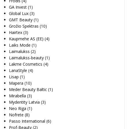
Frodis
(4)
GA Invest
(1)
Global Lux
(3)
GMT Beauty
(1)
Grožio Spektras
(10)
Hairtex
(3)
Kaupmehe AS (EE)
(4)
Laiks Mode
(1)
Laimalukss
(2)
Laimalukss-beauty
(1)
Lakme Cosmetics
(4)
LanaStyle
(4)
Lisap
(1)
Mapera
(10)
Meder Beauty Baltic
(1)
Mirabella
(3)
Mydentity Latvia
(3)
Neo Riga
(1)
Nofrete
(8)
Passo International
(6)
Prof-Beauty
(2)