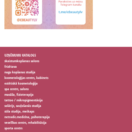
UZŅĒMUMU KATALOGS
skaistumkopšanas salons
frizētava
nagu kopšanas studija
kosmetoloģijas centrs, kabinets
estētiskā kosmetoloģija
spa centrs, salons
masāža, fizioterapija
tattoo / mikropigmentācija
solārijs, sauļošanās studija
stila studija, meikaps
netradic.medicīna, psihoterapija
veselības centrs, rehabilitācija
sporta centrs