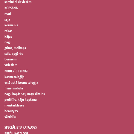
semināri sievietēm
KOPŠANA
mati
seja
ķermenis
rokas
kājas
nagi
grims, meikaps
stils, apģērbs
bērniem
vīriešiem
NODERĪGI ZINĀT
kosmetoloģija
estētiskā kosmetoloģija
friziermāksla
nagu kopšanas, nagu dizains
pedikīrs, kāju kopšana
meistarklases
beauty tv
vārdnīca
SPECIĀLISTU KATALOGS
PREČU KATALOGS