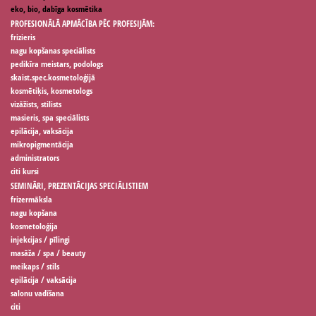
eko, bio, dabīga kosmētika
PROFESIONĀLĀ APMĀCĪBA PĒC PROFESIJĀM:
frizieris
nagu kopšanas speciālists
pedikīra meistars, podologs
skaist.spec.kosmetoloģijā
kosmētiķis, kosmetologs
vizāžists, stilists
masieris, spa speciālists
epilācija, vaksācija
mikropigmentācija
administrators
citi kursi
SEMINĀRI, PREZENTĀCIJAS SPECIĀLISTIEM
frizermāksla
nagu kopšana
kosmetoloģija
injekcijas / pīlingi
masāža / spa / beauty
meikaps / stils
epilācija / vaksācija
salonu vadīšana
citi