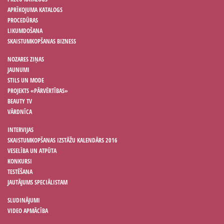
APRĪKOJUMA KATALOGS
PROCEDŪRAS
LIKUMDOŠANA
SKAISTUMKOPŠANAS BIZNESS
NOZARES ZIŅAS
JAUNUMI
STILS UN MODE
PROJEKTS «PĀRVĒRTĪBAS»
BEAUTY TV
VĀRDNĪCA
INTERVIJAS
SKAISTUMKOPŠANAS IZSTĀŽU KALENDĀRS 2016
VESELĪBA UN ATPŪTA
KONKURSI
TESTĒŠANA
JAUTĀJUMS SPECIĀLISTAM
SLUDINĀJUMI
VIDEO APMĀCĪBA