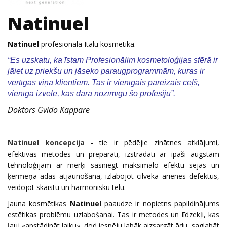
Natinuel
Natinuel
profesionālā Itālu kosmetika.
“Es uzskatu, ka īstam Profesionālim kosmetoloģijas sfērā ir
jāiet uz priekšu un jāseko paraugprogrammām,
kuras ir
vērtīgas viņa klientiem.
Tas ir vienīgais pareizais ceļš,
vienīgā izvēle,
kas dara nozīmīgu šo profesiju”.
Doktors Gvido Kappare
Natinuel koncepcija
- tie ir pēdējie zinātnes atklājumi,
efektīvas metodes un preparāti, izstrādāti ar īpaši augstām
tehnoloģijām ar mērķi sasniegt maksimālo efektu sejas un
ķermeņa ādas atjaunošanā, izlabojot cilvēka ārienes defektus,
veidojot skaistu un harmonisku tēlu.
Jauna kosmētikas
Natinuel
paaudze ir nopietns papildinājums
estētikas problēmu uzlabošanai. Tas ir metodes un līdzekļi, kas
ļauj «apstādināt laiku», dod iespēju labāk aizsargāt ādu, saglabāt