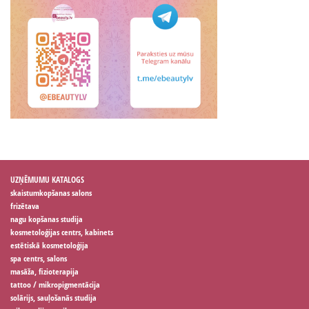
UZŅĒMUMU KATALOGS
skaistumkopšanas salons
frizētava
nagu kopšanas studija
kosmetoloģijas centrs, kabinets
estētiskā kosmetoloģija
spa centrs, salons
masāža, fizioterapija
tattoo / mikropigmentācija
solārijs, sauļošanās studija