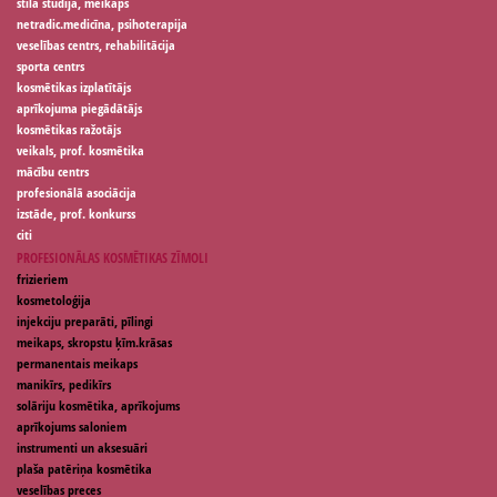
stila studija, meikaps
netradic.medicīna, psihoterapija
veselības centrs, rehabilitācija
sporta centrs
kosmētikas izplatītājs
aprīkojuma piegādātājs
kosmētikas ražotājs
veikals, prof. kosmētika
mācību centrs
profesionālā asociācija
izstāde, prof. konkurss
citi
PROFESIONĀLAS KOSMĒTIKAS ZĪMOLI
frizieriem
kosmetoloģija
injekciju preparāti, pīlingi
meikaps, skropstu ķīm.krāsas
permanentais meikaps
manikīrs, pedikīrs
solāriju kosmētika, aprīkojums
aprīkojums saloniem
instrumenti un aksesuāri
plaša patēriņa kosmētika
veselības preces