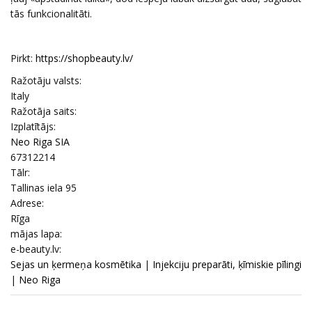
tās funkcionalitāti.
Pirkt:
https://shopbeauty.lv/
Ražotāju valsts:
Italy
Ražotāja saits:
Izplatītājs:
Neo Riga SIA
67312214
Tālr:
Tallinas iela 95
Adrese:
Rīga
mājas lapa:
e-beauty.lv:
Sejas un ķermeņa kosmētika
|
Injekciju preparāti, ķīmiskie pīlingi
|
Neo Riga