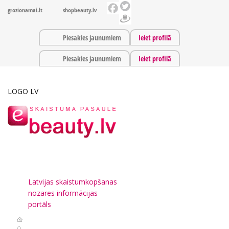
grozionamai.lt
shopbeauty.lv
Piesakies jaunumiem
Ieiet profilā
Piesakies jaunumiem
Ieiet profilā
LOGO LV
Latvijas skaistumkopšanas
nozares informācijas
portāls