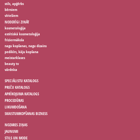
stils, apģērbs
bērniem
vīriešiem
NODERĪGI ZINĀT
kosmetoloģija
estētiskā kosmetoloģija
friziermāksla
nagu kopšanas, nagu dizains
pedikīrs, kāju kopšana
meistarklases
beauty tv
vārdnīca
SPECIĀLISTU KATALOGS
PREČU KATALOGS
APRĪKOJUMA KATALOGS
PROCEDŪRAS
LIKUMDOŠANA
SKAISTUMKOPŠANAS BIZNESS
NOZARES ZIŅAS
JAUNUMI
STILS UN MODE