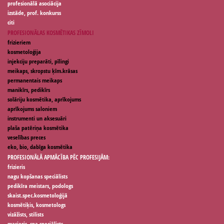
profesionālā asociācija
izstāde, prof. konkurss
citi
PROFESIONĀLAS KOSMĒTIKAS ZĪMOLI
frizieriem
kosmetoloģija
injekciju preparāti, pīlingi
meikaps, skropstu ķīm.krāsas
permanentais meikaps
manikīrs, pedikīrs
solāriju kosmētika, aprīkojums
aprīkojums saloniem
instrumenti un aksesuāri
plaša patēriņa kosmētika
veselības preces
eko, bio, dabīga kosmētika
PROFESIONĀLĀ APMĀCĪBA PĒC PROFESIJĀM:
frizieris
nagu kopšanas speciālists
pedikīra meistars, podologs
skaist.spec.kosmetoloģijā
kosmētiķis, kosmetologs
vizāžists, stilists
masieris, spa speciālists