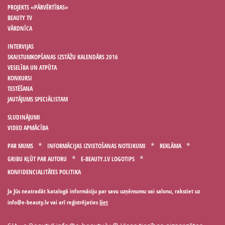
PROJEKTS «PĀRVĒRTĪBAS»
BEAUTY TV
VĀRDNĪCA
INTERVIJAS
SKAISTUMKOPŠANAS IZSTĀŽU KALENDĀRS 2016
VESELĪBA UN ATPŪTA
KONKURSI
TESTĒŠANA
JAUTĀJUMS SPECIĀLISTAM
SLUDINĀJUMI
VIDEO APMĀCĪBA
PAR MUMS
INFORMĀCIJAS IZVIETOŠANAS NOTEIKUMI
REKLĀMA
GRIBU KĻŪT PAR AUTORU
E-BEAUTY.LV LOGOTIPS
KONFIDENCIALITĀTES POLITIKA
Ja Jūs neatradāt katalogā informāciju par savu uzņēmumu vai salonu, rakstiet uz
vai arī reģistrējaties
šiet