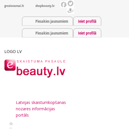
grozionamai.lt
shopbeauty.lv
Piesakies jaunumiem
Ieiet profilā
Piesakies jaunumiem
Ieiet profilā
LOGO LV
Latvijas skaistumkopšanas
nozares informācijas
portāls