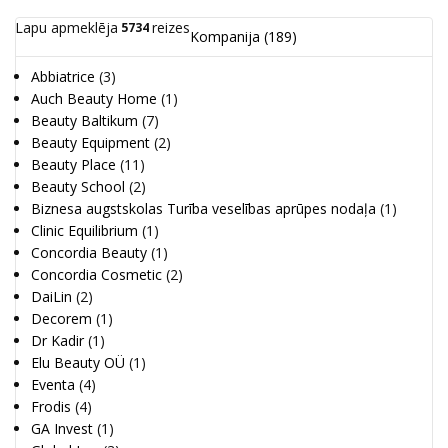
Lapu apmeklēja
reizes
5734
Kompanija
(189)
Abbiatrice
(3)
Auch Beauty Home
(1)
Beauty Baltikum
(7)
Beauty Equipment
(2)
Beauty Place
(11)
Beauty School
(2)
Biznesa augstskolas Turība veselības aprūpes nodaļa
(1)
Clinic Equilibrium
(1)
Concordia Beauty
(1)
Concordia Cosmetic
(2)
DaiLin
(2)
Decorem
(1)
Dr Kadir
(1)
Elu Beauty OÜ
(1)
Eventa
(4)
Frodis
(4)
GA Invest
(1)