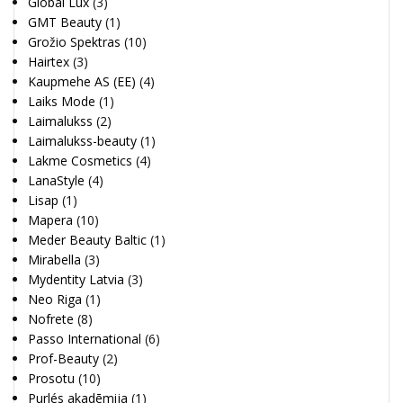
Global Lux
(3)
GMT Beauty
(1)
Grožio Spektras
(10)
Hairtex
(3)
Kaupmehe AS (EE)
(4)
Laiks Mode
(1)
Laimalukss
(2)
Laimalukss-beauty
(1)
Lakme Cosmetics
(4)
LanaStyle
(4)
Lisap
(1)
Mapera
(10)
Meder Beauty Baltic
(1)
Mirabella
(3)
Mydentity Latvia
(3)
Neo Riga
(1)
Nofrete
(8)
Passo International
(6)
Prof-Beauty
(2)
Prosotu
(10)
Purlés akadēmija
(1)