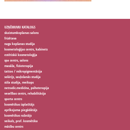
UZŅĒMUMU KATALOGS
skaistumkopšanas salons
frizētava
nagu kopšanas studija
kosmetoloģijas centrs, kabinets
estētiskā kosmetoloģija
spa centrs, salons
masāža, fizioterapija
tattoo / mikropigmentācija
solārijs, sauļošanās studija
stila studija, meikaps
netradic.medicīna, psihoterapija
veselības centrs, rehabilitācija
sporta centrs
kosmētikas izplatītājs
aprīkojuma piegādātājs
kosmētikas ražotājs
veikals, prof. kosmētika
mācību centrs