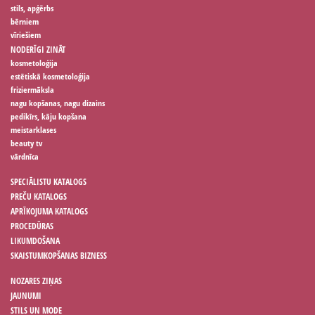
stils, apģērbs
bērniem
vīriešiem
NODERĪGI ZINĀT
kosmetoloģija
estētiskā kosmetoloģija
friziermāksla
nagu kopšanas, nagu dizains
pedikīrs, kāju kopšana
meistarklases
beauty tv
vārdnīca
SPECIĀLISTU KATALOGS
PREČU KATALOGS
APRĪKOJUMA KATALOGS
PROCEDŪRAS
LIKUMDOŠANA
SKAISTUMKOPŠANAS BIZNESS
NOZARES ZIŅAS
JAUNUMI
STILS UN MODE