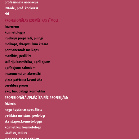
profesionālā asociācija
izstāde, prof. konkurss
citi
PROFESIONĀLAS KOSMĒTIKAS ZĪMOLI
frizieriem
kosmetoloģija
injekciju preparāti, pīlingi
meikaps, skropstu ķīm.krāsas
permanentais meikaps
manikīrs, pedikīrs
solāriju kosmētika, aprīkojums
aprīkojums saloniem
instrumenti un aksesuāri
plaša patēriņa kosmētika
veselības preces
eko, bio, dabīga kosmētika
PROFESIONĀLĀ APMĀCĪBA PĒC PROFESIJĀM:
frizieris
nagu kopšanas speciālists
pedikīra meistars, podologs
skaist.spec.kosmetoloģijā
kosmētiķis, kosmetologs
vizāžists, stilists
masieris, spa speciālists