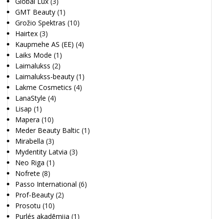
Global Lux
(3)
GMT Beauty
(1)
Grožio Spektras
(10)
Hairtex
(3)
Kaupmehe AS (EE)
(4)
Laiks Mode
(1)
Laimalukss
(2)
Laimalukss-beauty
(1)
Lakme Cosmetics
(4)
LanaStyle
(4)
Lisap
(1)
Mapera
(10)
Meder Beauty Baltic
(1)
Mirabella
(3)
Mydentity Latvia
(3)
Neo Riga
(1)
Nofrete
(8)
Passo International
(6)
Prof-Beauty
(2)
Prosotu
(10)
Purlés akadēmija
(1)