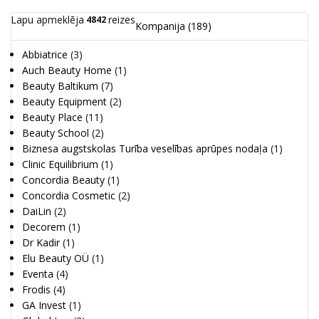
Lapu apmeklēja
reizes
4842
Kompanija
(189)
Abbiatrice
(3)
Auch Beauty Home
(1)
Beauty Baltikum
(7)
Beauty Equipment
(2)
Beauty Place
(11)
Beauty School
(2)
Biznesa augstskolas Turība veselības aprūpes nodaļa
(1)
Clinic Equilibrium
(1)
Concordia Beauty
(1)
Concordia Cosmetic
(2)
DaiLin
(2)
Decorem
(1)
Dr Kadir
(1)
Elu Beauty OÜ
(1)
Eventa
(4)
Frodis
(4)
GA Invest
(1)