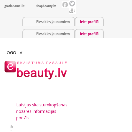
grozionamai.lt
shopbeauty.lv
Piesakies jaunumiem
Ieiet profilā
Piesakies jaunumiem
Ieiet profilā
LOGO LV
Latvijas skaistumkopšanas
nozares informācijas
portāls