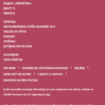
PROJEKTS «PĀRVĒRTĪBAS»
BEAUTY TV
VĀRDNĪCA
INTERVIJAS
SKAISTUMKOPŠANAS IZSTĀŽU KALENDĀRS 2016
VESELĪBA UN ATPŪTA
KONKURSI
TESTĒŠANA
JAUTĀJUMS SPECIĀLISTAM
SLUDINĀJUMI
VIDEO APMĀCĪBA
PAR MUMS
INFORMĀCIJAS IZVIETOŠANAS NOTEIKUMI
REKLĀMA
GRIBU KĻŪT PAR AUTORU
E-BEAUTY.LV LOGOTIPS
KONFIDENCIALITĀTES POLITIKA
Ja Jūs neatradāt katalogā informāciju par savu uzņēmumu vai salonu, rakstiet uz
vai arī reģistrējaties
šiet