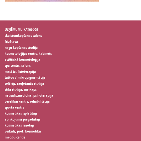
UZŅĒMUMU KATALOGS
skaistumkopšanas salons
frizētava
nagu kopšanas studija
kosmetoloģijas centrs, kabinets
estētiskā kosmetoloģija
spa centrs, salons
masāža, fizioterapija
tattoo / mikropigmentācija
solārijs, sauļošanās studija
stila studija, meikaps
netradic.medicīna, psihoterapija
veselības centrs, rehabilitācija
sporta centrs
kosmētikas izplatītājs
aprīkojuma piegādātājs
kosmētikas ražotājs
veikals, prof. kosmētika
mācību centrs