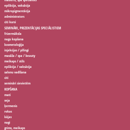
epilācija, vaksācija
mikropigmentācija
administrators
citi kursi
SEMINĀRI, PREZENTĀCIJAS SPECIĀLISTIEM
frizermāksla
nagu kopšana
kosmetoloģija
injekcijas / pīlingi
masāža / spa / beauty
meikaps / stils
epilācija / vaksācija
salonu vadīšana
citi
semināri sievietēm
KOPŠANA
mati
seja
ķermenis
rokas
kājas
nagi
grims, meikaps