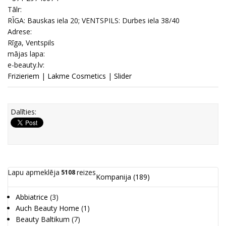
Tālr:
RĪGA: Bauskas iela 20; VENTSPILS: Durbes iela 38/40
Adrese:
Rīga, Ventspils
mājas lapa:
e-beauty.lv:
Frizieriem
|
Lakme Cosmetics
|
Slider
Dalīties:
Lapu apmeklēja
reizes
5108
Kompanija
(189)
Abbiatrice
(3)
Auch Beauty Home
(1)
Beauty Baltikum
(7)