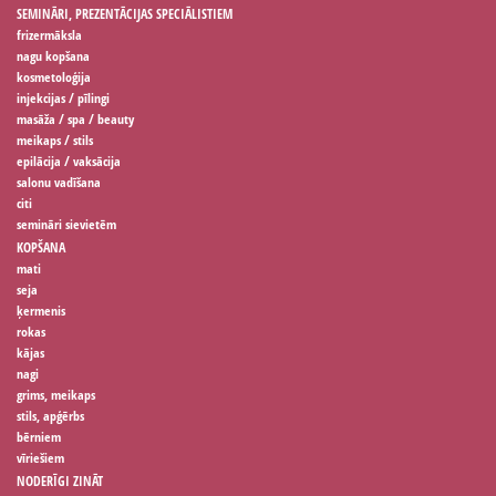
SEMINĀRI, PREZENTĀCIJAS SPECIĀLISTIEM
frizermāksla
nagu kopšana
kosmetoloģija
injekcijas / pīlingi
masāža / spa / beauty
meikaps / stils
epilācija / vaksācija
salonu vadīšana
citi
semināri sievietēm
KOPŠANA
mati
seja
ķermenis
rokas
kājas
nagi
grims, meikaps
stils, apģērbs
bērniem
vīriešiem
NODERĪGI ZINĀT