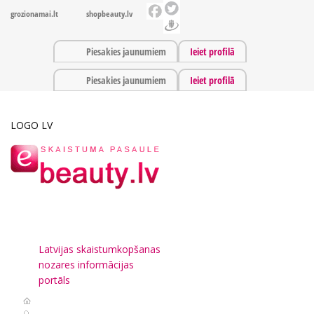
grozionamai.lt
shopbeauty.lv
Piesakies jaunumiem
Ieiet profilā
Piesakies jaunumiem
Ieiet profilā
LOGO LV
Latvijas skaistumkopšanas
nozares informācijas
portāls