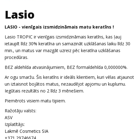
Lasio
LASIO - vienīgais izsmidzināmais matu keratīns !
Lasio TROPIC ir vienīgais izsmidzināmais keratīns, kas ļauj
ietaupīt līdz 30% keratīna un samazināt uzklāšanas laiku līdz 30
min., un matus var mazgāt uzreiz pēc keratīna uzklāšanas
procedūras.
BEZ aldehīda atvasinājumiem, BEZ formaldehīda 0,000000%.
Ar ogu smaržu. Šis keratīns ir ideāls klientiem, kuri vēlas atjaunot
un iztaisnot bojātos matus, nezaudējot apjomu un kuplumu.
Iegūtais rezultāts no 2 līdz 3 mēnešiem.
Piemērots visiem matu tipiem.
Ražotāju valsts:
ASV
Izplatītājs:
Lakmē Cosmetics SIA
+371 29746674