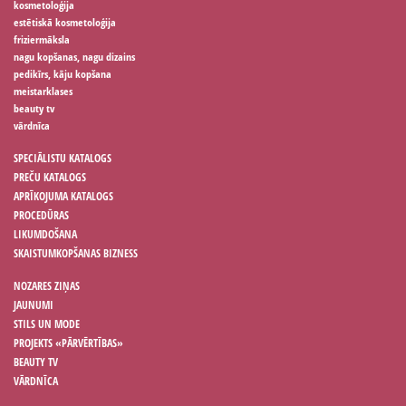
kosmetoloģija
estētiskā kosmetoloģija
friziermāksla
nagu kopšanas, nagu dizains
pedikīrs, kāju kopšana
meistarklases
beauty tv
vārdnīca
SPECIĀLISTU KATALOGS
PREČU KATALOGS
APRĪKOJUMA KATALOGS
PROCEDŪRAS
LIKUMDOŠANA
SKAISTUMKOPŠANAS BIZNESS
NOZARES ZIŅAS
JAUNUMI
STILS UN MODE
PROJEKTS «PĀRVĒRTĪBAS»
BEAUTY TV
VĀRDNĪCA