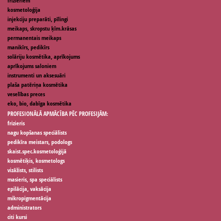
frizieriem
kosmetoloģija
injekciju preparāti, pīlingi
meikaps, skropstu ķīm.krāsas
permanentais meikaps
manikīrs, pedikīrs
solāriju kosmētika, aprīkojums
aprīkojums saloniem
instrumenti un aksesuāri
plaša patēriņa kosmētika
veselības preces
eko, bio, dabīga kosmētika
PROFESIONĀLĀ APMĀCĪBA PĒC PROFESIJĀM:
frizieris
nagu kopšanas speciālists
pedikīra meistars, podologs
skaist.spec.kosmetoloģijā
kosmētiķis, kosmetologs
vizāžists, stilists
masieris, spa speciālists
epilācija, vaksācija
mikropigmentācija
administrators
citi kursi