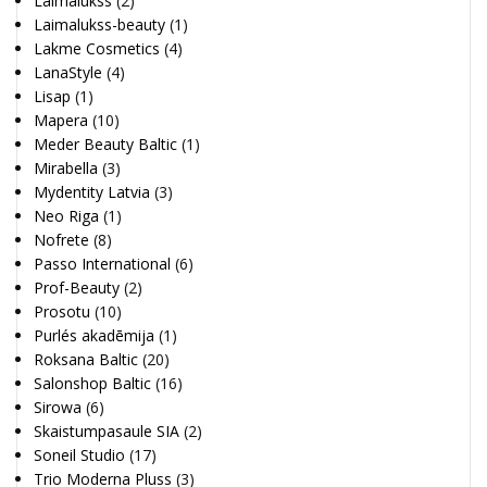
Laimalukss
(2)
Laimalukss-beauty
(1)
Lakme Cosmetics
(4)
LanaStyle
(4)
Lisap
(1)
Mapera
(10)
Meder Beauty Baltic
(1)
Mirabella
(3)
Mydentity Latvia
(3)
Neo Riga
(1)
Nofrete
(8)
Passo International
(6)
Prof-Beauty
(2)
Prosotu
(10)
Purlés akadēmija
(1)
Roksana Baltic
(20)
Salonshop Baltic
(16)
Sirowa
(6)
Skaistumpasaule SIA
(2)
Soneil Studio
(17)
Trio Moderna Pluss
(3)