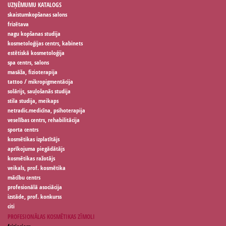
UZŅĒMUMU KATALOGS
skaistumkopšanas salons
frizētava
nagu kopšanas studija
kosmetoloģijas centrs, kabinets
estētiskā kosmetoloģija
spa centrs, salons
masāža, fizioterapija
tattoo / mikropigmentācija
solārijs, sauļošanās studija
stila studija, meikaps
netradic.medicīna, psihoterapija
veselības centrs, rehabilitācija
sporta centrs
kosmētikas izplatītājs
aprīkojuma piegādātājs
kosmētikas ražotājs
veikals, prof. kosmētika
mācību centrs
profesionālā asociācija
izstāde, prof. konkurss
citi
PROFESIONĀLAS KOSMĒTIKAS ZĪMOLI