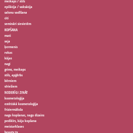
meikaps / stils
epilācija / vaksācija
salonu vadīšana
citi
semināri sievietēm
KOPŠANA
mati
seja
ķermenis
rokas
kājas
nagi
grims, meikaps
stils, apģērbs
bērniem
vīriešiem
NODERĪGI ZINĀT
kosmetoloģija
estētiskā kosmetoloģija
friziermāksla
nagu kopšanas, nagu dizains
pedikīrs, kāju kopšana
meistarklases
beauty tv