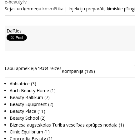
e-beauty.lv:
Sejas un ķermeņa kosmētika
|
Injekciju preparāti, ķīmiskie pīlingi
Dalīties:
Lapu apmeklēja
reizes
14361
Kompanija
(189)
Abbiatrice
(3)
Auch Beauty Home
(1)
Beauty Baltikum
(7)
Beauty Equipment
(2)
Beauty Place
(11)
Beauty School
(2)
Biznesa augstskolas Turība veselības aprūpes nodaļa
(1)
Clinic Equilibrium
(1)
Concordia Beauty
(1)