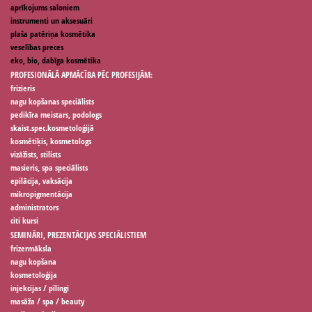
aprīkojums saloniem
instrumenti un aksesuāri
plaša patēriņa kosmētika
veselības preces
eko, bio, dabīga kosmētika
PROFESIONĀLĀ APMĀCĪBA PĒC PROFESIJĀM:
frizieris
nagu kopšanas speciālists
pedikīra meistars, podologs
skaist.spec.kosmetoloģijā
kosmētiķis, kosmetologs
vizāžists, stilists
masieris, spa speciālists
epilācija, vaksācija
mikropigmentācija
administrators
citi kursi
SEMINĀRI, PREZENTĀCIJAS SPECIĀLISTIEM
frizermāksla
nagu kopšana
kosmetoloģija
injekcijas / pīlingi
masāža / spa / beauty