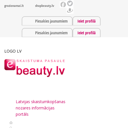
grozionamai.lt
shopbeauty.lv
Piesakies jaunumiem
Ieiet profilā
Piesakies jaunumiem
Ieiet profilā
LOGO LV
Latvijas skaistumkopšanas
nozares informācijas
portāls