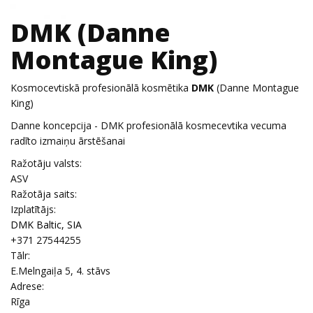
DMK (Danne
Montague King)
Kosmocevtiskā profesionālā kosmētika
DMK
(Danne Montague
King)
Danne koncepcija - DMK profesionālā kosmecevtika vecuma
radīto izmaiņu ārstēšanai
Ražotāju valsts:
ASV
Ražotāja saits:
Izplatītājs:
DMK Baltic, SIA
+371 27544255
Tālr:
E.Melngaiļa 5, 4. stāvs
Adrese:
Rīga