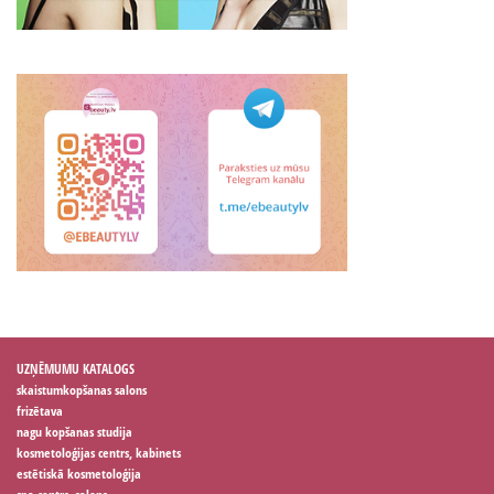
UZŅĒMUMU KATALOGS
skaistumkopšanas salons
frizētava
nagu kopšanas studija
kosmetoloģijas centrs, kabinets
estētiskā kosmetoloģija