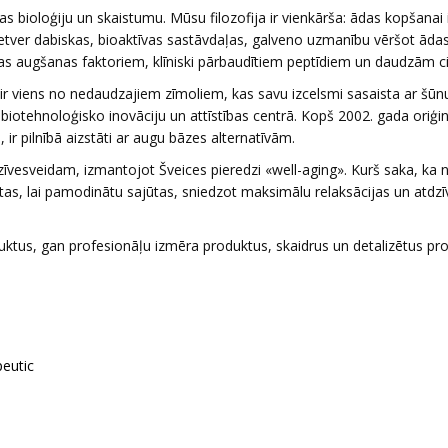
s bioloģiju un skaistumu. Mūsu filozofija ir vienkārša: ādas kopšanai i
ietver dabiskas, bioaktīvas sastāvdaļas, galveno uzmanību vēršot āda
 augšanas faktoriem, klīniski pārbaudītiem peptīdiem un daudzām c
ir viens no nedaudzajiem zīmoliem, kas savu izcelsmi sasaista ar šūnu
tehnoloģisko inovāciju un attīstības centrā. Kopš 2002. gada oriģin
 ir pilnībā aizstāti ar augu bāzes alternatīvām.
dzīvesveidam, izmantojot Šveices pieredzi «well-aging». Kurš saka, ka 
tas, lai pamodinātu sajūtas, sniedzot maksimālu relaksācijas un atdz
ktus, gan profesionāļu izmēra produktus, skaidrus un detalizētus pr
peutic