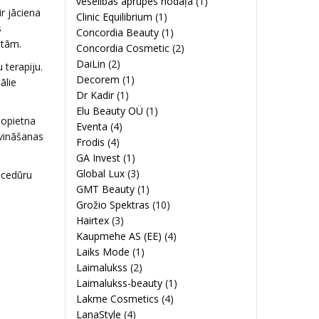
veselības aprūpes nodaļa
(1)
r jāciena
Clinic Equilibrium
(1)
s
Concordia Beauty
(1)
itām.
Concordia Cosmetic
(2)
DaiLin
(2)
 terapiju.
Decorem
(1)
ālie
Dr Kadir
(1)
Elu Beauty OÜ
(1)
nopietna
Eventa
(4)
īvināšanas
Frodis
(4)
GA Invest
(1)
Global Lux
(3)
ocedūru
GMT Beauty
(1)
Grožio Spektras
(10)
Hairtex
(3)
Kaupmehe AS (EE)
(4)
Laiks Mode
(1)
Laimalukss
(2)
Laimalukss-beauty
(1)
Lakme Cosmetics
(4)
LanaStyle
(4)