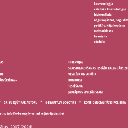
kosmetoloģija
estētiskā kosmetoloģija
friziermāksla
nagu kopšanas, nagu diz
pedikīrs, kāju kopšana
meistarklases
beauty tv
vārdnīca
ŅAS
INTERVIJAS
SKAISTUMKOPŠANAS IZSTĀŽU KALENDĀRS 20
ODE
VESELĪBA UN ATPŪTA
ĀRVĒRTĪBAS»
KONKURSI
TESTĒŠANA
JAUTĀJUMS SPECIĀLISTAM
GRIBU KĻŪT PAR AUTORU
E-BEAUTY.LV LOGOTIPS
KONFIDENCIALITĀTES POLITIKA
iet uz
vai arī reģistrējaties
šiet
gātas, 2007 (2024)