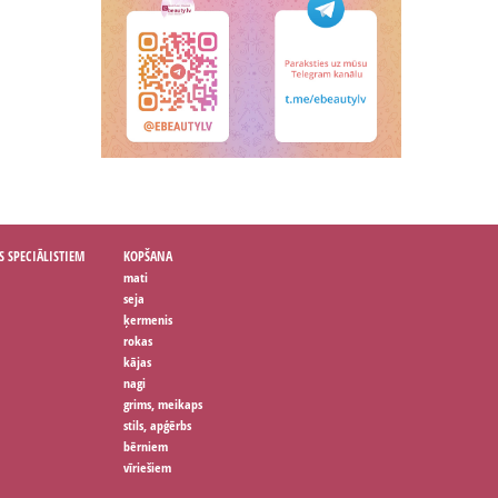
S SPECIĀLISTIEM
KOPŠANA
mati
seja
ķermenis
rokas
kājas
nagi
grims, meikaps
stils, apģērbs
bērniem
vīriešiem