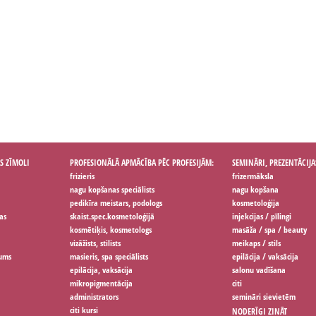
S ZĪMOLI
PROFESIONĀLĀ APMĀCĪBA PĒC PROFESIJĀM:
SEMINĀRI, PREZENTĀCIJA
frizieris
frizermāksla
nagu kopšanas speciālists
nagu kopšana
pedikīra meistars, podologs
kosmetoloģija
as
skaist.spec.kosmetoloģijā
injekcijas / pīlingi
kosmētiķis, kosmetologs
masāža / spa / beauty
vizāžists, stilists
meikaps / stils
jums
masieris, spa speciālists
epilācija / vaksācija
epilācija, vaksācija
salonu vadīšana
mikropigmentācija
citi
administrators
semināri sievietēm
citi kursi
NODERĪGI ZINĀT