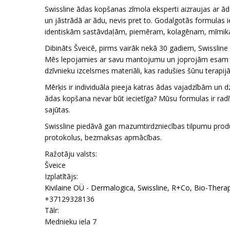
Swissline ādas kopšanas zīmola eksperti aizraujas ar āda
un jāstrādā ar ādu, nevis pret to. Godalgotās formulas 
identiskām sastāvdaļām, piemēram, kolagēnam, mīmikas
Dibināts Šveicē, pirms vairāk nekā 30 gadiem, Swissline 
Mēs lepojamies ar savu mantojumu un joprojām esam bio
dzīvnieku izcelsmes materiāli, kas radušies šūnu terapijā,
Mērķis ir individuāla pieeja katras ādas vajadzībām un 
ādas kopšana nevar būt iecietīga? Mūsu formulas ir radī
sajūtas.
Swissline piedāvā gan mazumtirdzniecības tilpumu produ
protokolus, bezmaksas apmācības.
Ražotāju valsts:
Šveice
Izplatītājs:
Kivilaine OÜ - Dermalogica, Swissline, R+Co, Bio-Thera
+37129328136
Tālr:
Mednieku iela 7