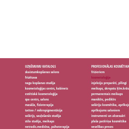
UZŅĒMUMU KATALOGS
PROFESIONĀLAS KOSMĒTIKA
skaistumkopšanas salons
frizieriem
frizētava
kosmetoloģija
nagu kopšanas studija
injekciju preparāti, pīlingi
kosmetoloģijas centrs, kabinets
meikaps, skropstu ķīm.krās
estētiskā kosmetoloģija
permanentais meikaps
spa centrs, salons
manikīrs, pedikīrs
masāža, fizioterapija
solāriju kosmētika, aprīko
tattoo / mikropigmentācija
aprīkojums saloniem
solārijs, sauļošanās studija
instrumenti un aksesuāri
stila studija, meikaps
plaša patēriņa kosmētika
netradic.medicīna, psihoterapija
veselības preces