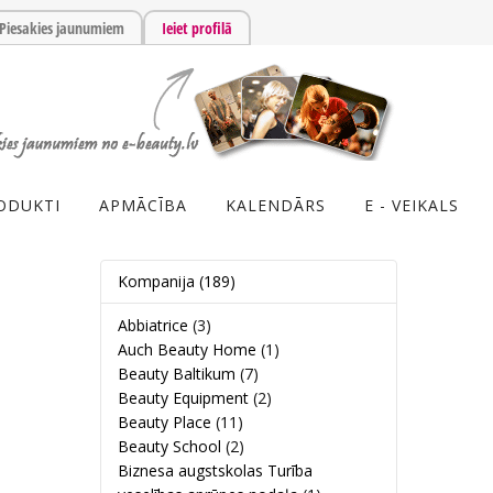
Piesakies jaunumiem
Ieiet profilā
ODUKTI
APMĀCĪBA
KALENDĀRS
E - VEIKALS
Kompanija
(189)
Abbiatrice
(3)
Auch Beauty Home
(1)
Beauty Baltikum
(7)
Beauty Equipment
(2)
Beauty Place
(11)
Beauty School
(2)
Biznesa augstskolas Turība