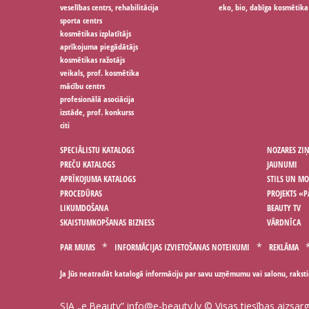
veselības centrs, rehabilitācija
eko, bio, dabīga kosmētika
sporta centrs
kosmētikas izplatītājs
aprīkojuma piegādātājs
kosmētikas ražotājs
veikals, prof. kosmētika
mācību centrs
profesionālā asociācija
izstāde, prof. konkurss
citi
SPECIĀLISTU KATALOGS
NOZARES ZI
PREČU KATALOGS
JAUNUMI
APRĪKOJUMA KATALOGS
STILS UN M
PROCEDŪRAS
PROJEKTS «P
LIKUMDOŠANA
BEAUTY TV
SKAISTUMKOPŠANAS BIZNESS
VĀRDNĪCA
PAR MUMS
INFORMĀCIJAS IZVIETOŠANAS NOTEIKUMI
REKLĀMA
Ja Jūs neatradāt katalogā informāciju par savu uzņēmumu vai salonu, rakst
SIA „e.Beauty”
info@e-beauty.lv
© Visas tiesības aizsar