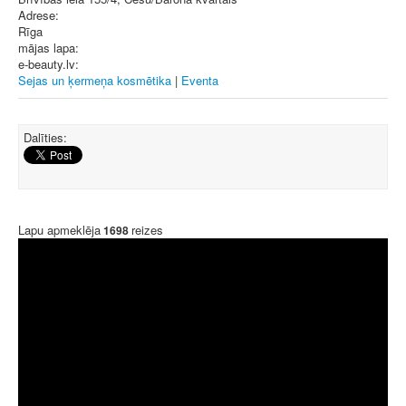
Adrese:
Rīga
mājas lapa:
e-beauty.lv:
Sejas un ķermeņa kosmētika
|
Eventa
Dalīties:
Lapu apmeklēja
reizes
1698