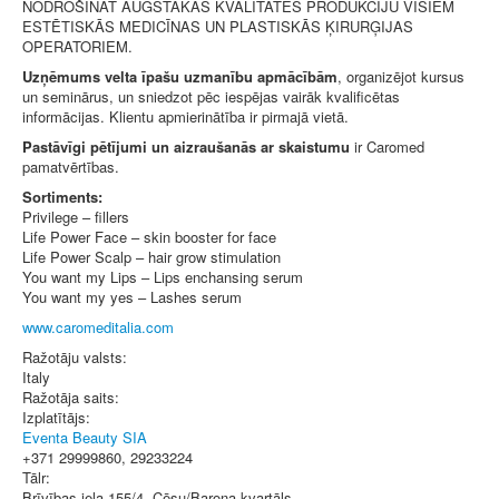
NODROŠINĀT AUGSTĀKĀS KVALITĀTES PRODUKCIJU VISIEM
ESTĒTISKĀS MEDICĪNAS UN PLASTISKĀS ĶIRURĢIJAS
OPERATORIEM.
Uzņēmums velta īpašu uzmanību apmācībām
, organizējot kursus
un seminārus, un sniedzot pēc iespējas vairāk kvalificētas
informācijas. Klientu apmierinātība ir pirmajā vietā.
Pastāvīgi pētījumi un aizraušanās ar skaistumu
ir Caromed
pamatvērtības.
Sortiments:
Privilege – fillers
Life Power Face – skin booster for face
Life Power Scalp – hair grow stimulation
You want my Lips – Lips enchansing serum
You want my yes – Lashes serum
www.caromeditalia.com
Ražotāju valsts:
Italy
Ražotāja saits:
Izplatītājs:
Eventa Beauty SIA
+371 29999860, 29233224
Tālr:
Brīvības iela 155/4, Cēsu/Barona kvartāls