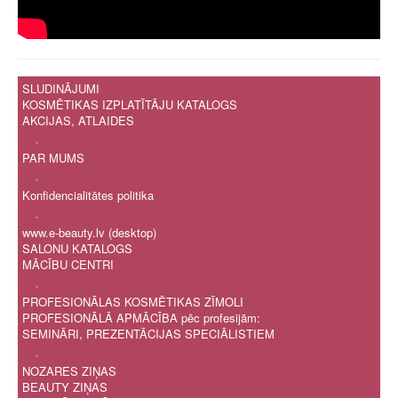
SLUDINĀJUMI
KOSMĒTIKAS IZPLATĪTĀJU KATALOGS
AKCIJAS, ATLAIDES
.
PAR MUMS
.
Konfidencialitātes politika
.
www.e-beauty.lv (desktop)
SALONU KATALOGS
MĀCĪBU CENTRI
.
PROFESIONĀLAS KOSMĒTIKAS ZĪMOLI
PROFESIONĀLĀ APMĀCĪBA pēc profesijām:
SEMINĀRI, PREZENTĀCIJAS SPECIĀLISTIEM
.
NOZARES ZIŅAS
BEAUTY ZIŅAS