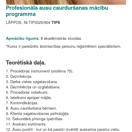
Profesionāla ausu caurduršanas mācību
programma
LĀPPOS, Nr.TIP2025/604
TIP8
Apmācību ilgums:
8 akadēmiskās stundas
*Kurss ir paredzēts ārstniecības personu reģistrētiem speciālistiem.
Teorētiskā daļa.
1. Procedūras instrumenti (sistēma 75).
2. Dezinfekcija.
3. Darba vietas sagatavošana.
4. Dezinfekcija un uzglabāšana.
5. Procedūras noteikumi.
6. Ieteikumi aprūpei mājās.
7. Kontrindikācijas.
8. Ausu caurduršana bērniem.
9. Klienta sagatavošanas psiholoģija.
10. Sekundārā pīrsinga īpatnības.
11. Auskaru sortiments.
12. Ausu punkti - kur un kā pareizi izvērtēt auskariņa pareizo vietu.