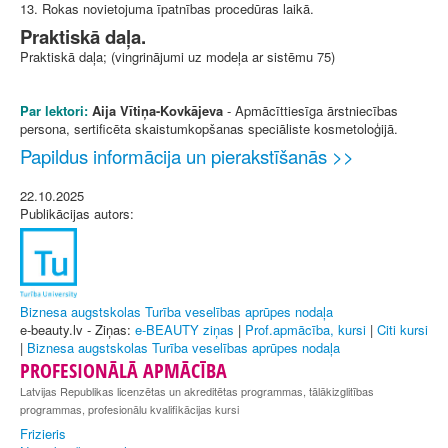
13. Rokas novietojuma īpatnības procedūras laikā.
Praktiskā daļa.
Praktiskā daļa; (vingrinājumi uz modeļa ar sistēmu 75)
Par lektori:
Aija Vītiņa-Kovkājeva
- Apmācīttiesīga ārstniecības
persona, sertificēta skaistumkopšanas speciāliste kosmetoloģijā.
Papildus informācija un pierakstīšanās >>
22.10.2025
Publikācijas autors:
Biznesa augstskolas Turība veselības aprūpes nodaļa
e-beauty.lv - Ziņas:
e-BEAUTY ziņas
|
Prof.apmācība, kursi
|
Citi kursi
|
Biznesa augstskolas Turība veselības aprūpes nodaļa
PROFESIONĀLĀ APMĀCĪBA
Latvijas Republikas licenzētas un akreditētas programmas, tālākizglitības
programmas, profesionālu kvalifikācijas kursi
Frizieris