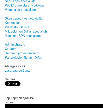
Nagu kopš.speciālists
Pedikīra meistars, Podologs
Vaksācijas specialists
Skaist.spec.kosmetoloģijā
Kosmētiķis
Vizāžists, Stilists
Mikropigmentācijas specialists
Masieris, SPA specialists
Administrators
Citi kursi
Semināri profesionāļiem
Par profesionālu apmācību
Atslēgas vārdi:
ausu caurduršana
Dalīties:
Lapu apmeklēja
1324
reizes