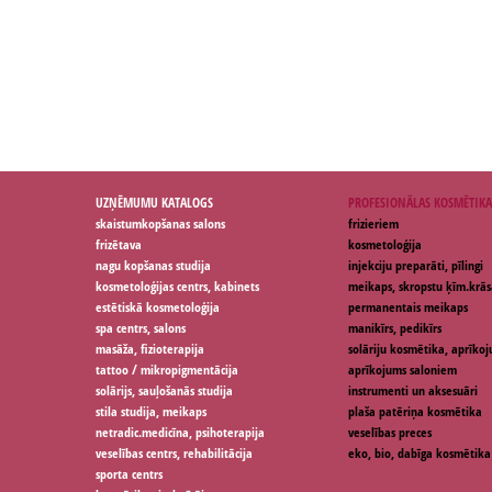
UZŅĒMUMU KATALOGS
PROFESIONĀLAS KOSMĒTIKA
skaistumkopšanas salons
frizieriem
frizētava
kosmetoloģija
nagu kopšanas studija
injekciju preparāti, pīlingi
kosmetoloģijas centrs, kabinets
meikaps, skropstu ķīm.krās
estētiskā kosmetoloģija
permanentais meikaps
spa centrs, salons
manikīrs, pedikīrs
masāža, fizioterapija
solāriju kosmētika, aprīko
tattoo / mikropigmentācija
aprīkojums saloniem
solārijs, sauļošanās studija
instrumenti un aksesuāri
stila studija, meikaps
plaša patēriņa kosmētika
netradic.medicīna, psihoterapija
veselības preces
veselības centrs, rehabilitācija
eko, bio, dabīga kosmētika
sporta centrs