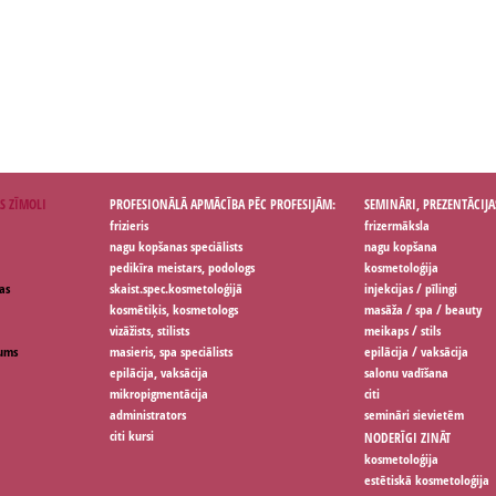
S ZĪMOLI
PROFESIONĀLĀ APMĀCĪBA PĒC PROFESIJĀM:
SEMINĀRI, PREZENTĀCIJA
frizieris
frizermāksla
nagu kopšanas speciālists
nagu kopšana
pedikīra meistars, podologs
kosmetoloģija
as
skaist.spec.kosmetoloģijā
injekcijas / pīlingi
kosmētiķis, kosmetologs
masāža / spa / beauty
vizāžists, stilists
meikaps / stils
jums
masieris, spa speciālists
epilācija / vaksācija
epilācija, vaksācija
salonu vadīšana
mikropigmentācija
citi
administrators
semināri sievietēm
citi kursi
NODERĪGI ZINĀT
kosmetoloģija
estētiskā kosmetoloģija