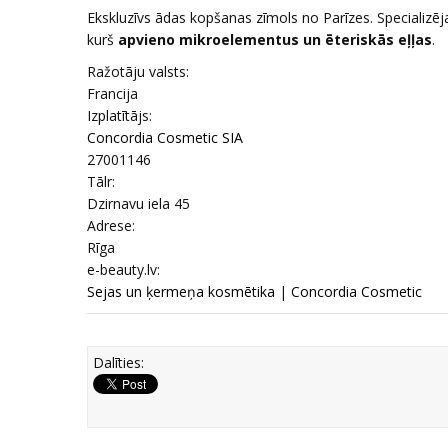
Ekskluzīvs ādas kopšanas zīmols no Parīzes. Specializēj
kurš
apvieno mikroelementus un ēteriskās eļļas
.
Ražotāju valsts:
Francija
Izplatītājs:
Concordia Cosmetic SIA
27001146
Tālr:
Dzirnavu iela 45
Adrese:
Rīga
e-beauty.lv:
Sejas un ķermeņa kosmētika
|
Concordia Cosmetic
Dalīties: