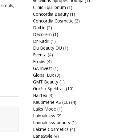
veselības aprūpes nodaļa
(1)
 zīmols,
Clinic Equilibrium
(1)
Concordia Beauty
(1)
Concordia Cosmetic
(2)
DaiLin
(2)
Decorem
(1)
Dr Kadir
(1)
Elu Beauty OÜ
(1)
Eventa
(4)
Frodis
(4)
GA Invest
(1)
Global Lux
(3)
GMT Beauty
(1)
Grožio Spektras
(10)
Hairtex
(3)
Kaupmehe AS (EE)
(4)
Laiks Mode
(1)
Laimalukss
(2)
Laimalukss-beauty
(1)
Lakme Cosmetics
(4)
LanaStyle
(4)