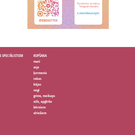
S SPECIĀLISTIEM
KOPŠANA
mati
seja
ķermenis
rokas
kājas
nagi
grims, meikaps
stils, apģērbs
bērniem
vīriešiem