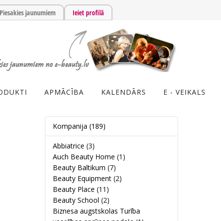
Piesakies jaunumiem
Ieiet profilā
ODUKTI
APMĀCĪBA
KALENDĀRS
E - VEIKALS
Kompanija
(189)
Abbiatrice
(3)
Auch Beauty Home
(1)
Beauty Baltikum
(7)
Beauty Equipment
(2)
Beauty Place
(11)
Beauty School
(2)
Biznesa augstskolas Turība