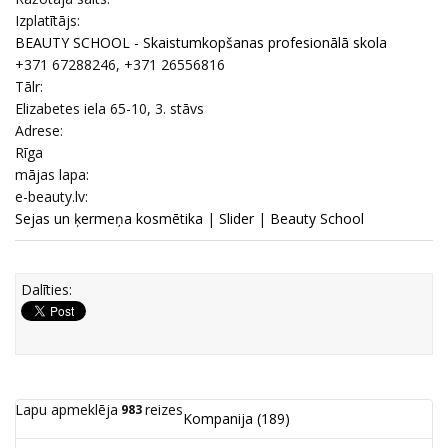
Izplatītājs:
BEAUTY SCHOOL - Skaistumkopšanas profesionālā skola
+371 67288246, +371 26556816
Tālr:
Elizabetes iela 65-10, 3. stāvs
Adrese:
Rīga
mājas lapa:
e-beauty.lv:
Sejas un ķermeņa kosmētika
|
Slider
|
Beauty School
Dalīties:
Lapu apmeklēja
reizes
983
Kompanija
(189)