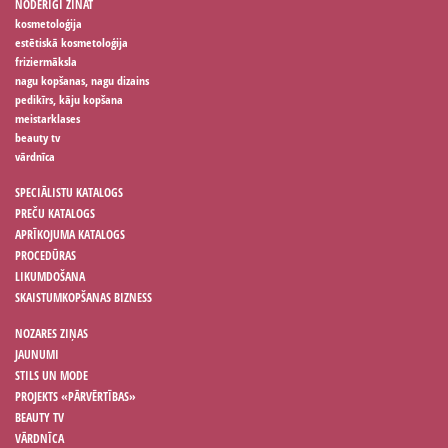
NODERĪGI ZINĀT
kosmetoloģija
estētiskā kosmetoloģija
friziermāksla
nagu kopšanas, nagu dizains
pedikīrs, kāju kopšana
meistarklases
beauty tv
vārdnīca
SPECIĀLISTU KATALOGS
PREČU KATALOGS
APRĪKOJUMA KATALOGS
PROCEDŪRAS
LIKUMDOŠANA
SKAISTUMKOPŠANAS BIZNESS
NOZARES ZIŅAS
JAUNUMI
STILS UN MODE
PROJEKTS «PĀRVĒRTĪBAS»
BEAUTY TV
VĀRDNĪCA