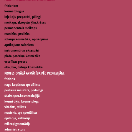
frizieriem
kosmetoloģija
injekciju preparāti, pīlingi
meikaps, skropstu ķīm.krāsas
permanentais meikaps
manikīrs, pedikīrs
solāriju kosmētika, aprīkojums
aprīkojums saloniem
instrumenti un aksesuāri
plaša patēriņa kosmētika
veselības preces
eko, bio, dabīga kosmētika
PROFESIONĀLĀ APMĀCĪBA PĒC PROFESIJĀM:
frizieris
nagu kopšanas speciālists
pedikīra meistars, podologs
skaist.spec.kosmetoloģijā
kosmētiķis, kosmetologs
vizāžists, stilists
masieris, spa speciālists
epilācija, vaksācija
mikropigmentācija
administrators