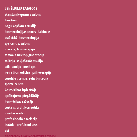
UZŅĒMUMU KATALOGS
skaistumkopšanas salons
frizētava
nagu kopšanas studija
kosmetoloģijas centrs, kabinets
estētiskā kosmetoloģija
spa centrs, salons
masāža, fizioterapija
tattoo / mikropigmentācija
solārijs, sauļošanās studija
stila studija, meikaps
netradic.medicīna, psihoterapija
veselības centrs, rehabilitācija
sporta centrs
kosmētikas izplatītājs
aprīkojuma piegādātājs
kosmētikas ražotājs
veikals, prof. kosmētika
mācību centrs
profesionālā asociācija
izstāde, prof. konkurss
citi
PROFESIONĀLAS KOSMĒTIKAS ZĪMOLI