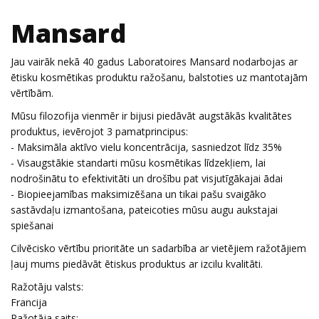
Mansard
Jau vairāk nekā 40 gadus Laboratoires Mansard nodarbojas ar
ētisku kosmētikas produktu ražošanu, balstoties uz mantotajām
vērtībām.
Mūsu filozofija vienmēr ir bijusi piedāvāt augstākās kvalitātes
produktus, ievērojot 3 pamatprincipus:
- Maksimāla aktīvo vielu koncentrācija, sasniedzot līdz 35%
- Visaugstākie standarti mūsu kosmētikas līdzekļiem, lai
nodrošinātu to efektivitāti un drošību pat visjutīgākajai ādai
- Biopieejamības maksimizēšana un tikai pašu svaigāko
sastāvdaļu izmantošana, pateicoties mūsu augu aukstajai
spiešanai
Cilvēcisko vērtību prioritāte un sadarbība ar vietējiem ražotājiem
ļauj mums piedāvāt ētiskus produktus ar izcilu kvalitāti.
Ražotāju valsts:
Francija
Ražotāja saits: