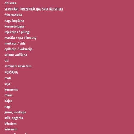
citi kursi
SEMINĀRI, PREZENTĀCIJAS SPECIĀLISTIEM
frizermāksla
nagu kopšana
kosmetoloģija
injekcijas / pīlingi
masāža / spa / beauty
meikaps / stils
epilācija / vaksācija
salonu vadīšana
citi
semināri sievietēm
KOPŠANA
mati
seja
ķermenis
rokas
kājas
nagi
grims, meikaps
stils, apģērbs
bērniem
vīriešiem