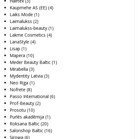
Hairtex
(3)
Kaupmehe AS (EE)
(4)
Laiks Mode
(1)
Laimalukss
(2)
Laimalukss-beauty
(1)
Lakme Cosmetics
(4)
LanaStyle
(4)
Lisap
(1)
Mapera
(10)
Meder Beauty Baltic
(1)
Mirabella
(3)
Mydentity Latvia
(3)
Neo Riga
(1)
Nofrete
(8)
Passo International
(6)
Prof-Beauty
(2)
Prosotu
(10)
Purlés akadēmija
(1)
Roksana Baltic
(20)
Salonshop Baltic
(16)
Sirowa
(6)