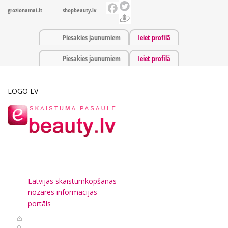
grozionamai.lt
shopbeauty.lv
Piesakies jaunumiem
Ieiet profilā
Piesakies jaunumiem
Ieiet profilā
LOGO LV
Latvijas skaistumkopšanas
nozares informācijas
portāls