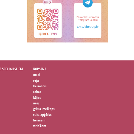
S SPECIĀLISTIEM
KOPŠANA
mati
seja
ķermenis
rokas
kājas
nagi
grims, meikaps
stils, apģērbs
bērniem
vīriešiem