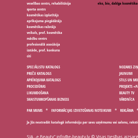
veselības centrs, rehabilitācija
eko, bio, dabīga kosmētika
sporta centrs
kosmētikas izplatītājs
aprīkojuma piegādātājs
kosmētikas ražotājs
veikals, prof. kosmētika
mācību centrs
profesionālā asociācija
izstāde, prof. konkurss
citi
SPECIĀLISTU KATALOGS
NOZARES ZI
PREČU KATALOGS
JAUNUMI
APRĪKOJUMA KATALOGS
STILS UN M
PROCEDŪRAS
PROJEKTS «P
LIKUMDOŠANA
BEAUTY TV
SKAISTUMKOPŠANAS BIZNESS
VĀRDNĪCA
PAR MUMS
INFORMĀCIJAS IZVIETOŠANAS NOTEIKUMI
REKLĀMA
Ja Jūs neatradāt katalogā informāciju par savu uzņēmumu vai salonu, rakst
SIA „e.Beauty”
info@e-beauty.lv
© Visas tiesības aizsar