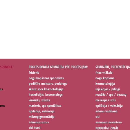
S ZĪMOLI
PROFESIONĀLĀ APMĀCĪBA PĒC PROFESIJĀM:
SEMINĀRI, PREZENTĀCIJA
frizieris
frizermāksla
nagu kopšanas speciālists
nagu kopšana
pedikīra meistars, podologs
kosmetoloģija
as
skaist.spec.kosmetoloģijā
injekcijas / pīlingi
kosmētiķis, kosmetologs
masāža / spa / beauty
vizāžists, stilists
meikaps / stils
jums
masieris, spa speciālists
epilācija / vaksācija
epilācija, vaksācija
salonu vadīšana
mikropigmentācija
citi
administrators
semināri sievietēm
citi kursi
NODERĪGI ZINĀT