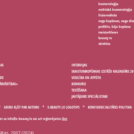
kosmetoloģija
estētiskā kosmetoloģija
friziermāksla
nagu kopšanas, nagu diz
pedikīrs, kāju kopšana
meistarklases
beauty tv
vārdnīca
ŅAS
INTERVIJAS
SKAISTUMKOPŠANAS IZSTĀŽU KALENDĀRS 20
ODE
VESELĪBA UN ATPŪTA
ĀRVĒRTĪBAS»
KONKURSI
TESTĒŠANA
JAUTĀJUMS SPECIĀLISTAM
GRIBU KĻŪT PAR AUTORU
E-BEAUTY.LV LOGOTIPS
KONFIDENCIALITĀTES POLITIKA
iet uz
vai arī reģistrējaties
šiet
gātas, 2007 (2024)