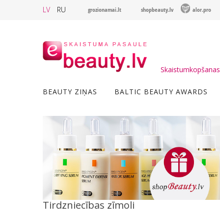
LV
RU
grozionamai.lt
shopbeauty.lv
alor.pro
Skaistumkopšanas 
BEAUTY ZIŅAS
BALTIC BEAUTY AWARDS
Tirdzniecības zīmoli