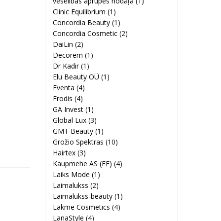
veselības aprūpes nodaļa
(1)
Clinic Equilibrium
(1)
Concordia Beauty
(1)
Concordia Cosmetic
(2)
DaiLin
(2)
Decorem
(1)
Dr Kadir
(1)
Elu Beauty OÜ
(1)
Eventa
(4)
Frodis
(4)
GA Invest
(1)
Global Lux
(3)
GMT Beauty
(1)
Grožio Spektras
(10)
Hairtex
(3)
Kaupmehe AS (EE)
(4)
Laiks Mode
(1)
Laimalukss
(2)
Laimalukss-beauty
(1)
Lakme Cosmetics
(4)
LanaStyle
(4)