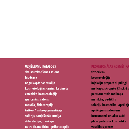
UZŅĒMUMU KATALOGS
PROFESIONĀLAS KOSMĒTIKA
skaistumkopšanas salons
frizieriem
frizētava
kosmetoloģija
nagu kopšanas studija
injekciju preparāti, pīlingi
kosmetoloģijas centrs, kabinets
meikaps, skropstu ķīm.krās
estētiskā kosmetoloģija
permanentais meikaps
spa centrs, salons
manikīrs, pedikīrs
masāža, fizioterapija
solāriju kosmētika, aprīko
tattoo / mikropigmentācija
aprīkojums saloniem
solārijs, sauļošanās studija
instrumenti un aksesuāri
stila studija, meikaps
plaša patēriņa kosmētika
netradic.medicīna, psihoterapija
veselības preces