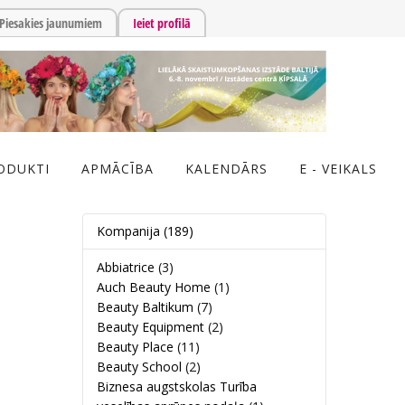
Piesakies jaunumiem
Ieiet profilā
ODUKTI
APMĀCĪBA
KALENDĀRS
E - VEIKALS
Kompanija
(189)
Abbiatrice
(3)
Auch Beauty Home
(1)
Beauty Baltikum
(7)
Beauty Equipment
(2)
Beauty Place
(11)
Beauty School
(2)
Biznesa augstskolas Turība