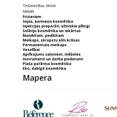
Tirdzniecības zīmoli
Meklēt
Frizieriem
Sejas, ķermeņa kosmētika
Injekcijas preparāti, ķīmiskie pīlingi
Solāriju kosmētika un iekārtas
Manikīram, pedikīram
Meikaps, skropstu ķīm.krāsas
Permanentais meikaps
Veselībai
Aprīkojums saloniem, mēbeles
Instrumenti un darba piederumi
Plaša patēriņa kosmētika
Eko, dabīgā kosmētika
Mapera