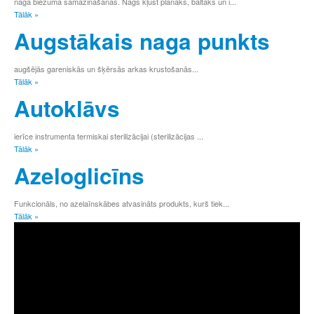
naga biezuma samazināšanās. Nags kļūst plānāks, baltāks un i...
Tālāk »
Augstākais naga punkts
augšējās gareniskās un šķērsās arkas krustošanās...
Tālāk »
Autoklāvs
ierīce instrumenta termiskai sterilizācijai (sterilizācijas ...
Tālāk »
Azeloglicīns
Funkcionāls, no azelaīnskābes atvasināts produkts, kurš tiek...
Tālāk »