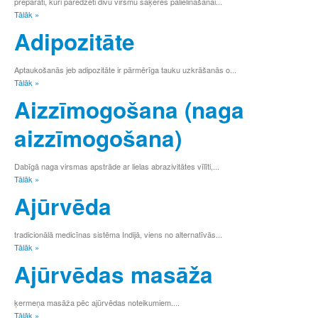
Ž
preparāti, kuri paredzēti divu virsmu saķeres palielināšanai...
Tālāk »
W
X
Adipozitāte
Y
а
Aptaukošanās jeb adipozitāte ir pārmērīga tauku uzkrāšanās o...
б
Tālāk »
в
Aizzīmogošana (naga
г
д
aizzīmogošana)
е
ё
ж
Dabīgā naga virsmas apstrāde ar lielas abrazivitātes vīlīti,...
з
Tālāk »
и
Ajūrvēda
й
к
л
tradicionālā medicīnas sistēma Indijā, viens no alternatīvās...
м
Tālāk »
н
Ajūrvēdas masāža
о
п
р
ķermeņa masāža pēc ajūrvēdas noteikumiem....
с
Tālāk »