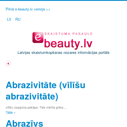
Pilnā e-beauty.lv versija >>
LV
RU
Latvijas skaistumkopšanas nozares informācijas portāls
A
Ā
Abrazivitāte (vīlīšu
B
C
abrazivitāte)
Č
D
E
vīlīšu raupjuma pakāpe. Tiek mērīta gritos....
Tālāk »
Ē
F
Abrazīvs
G