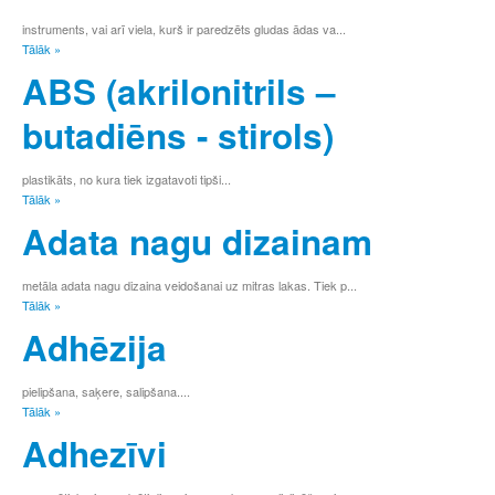
Ģ
instruments, vai arī viela, kurš ir paredzēts gludas ādas va...
H
Tālāk »
I
ABS (akrilonitrils –
Ī
J
butadiēns - stirols)
K
Ķ
L
plastikāts, no kura tiek izgatavoti tipši...
Ļ
Tālāk »
M
Adata nagu dizainam
N
Ņ
O
metāla adata nagu dizaina veidošanai uz mitras lakas. Tiek p...
P
Tālāk »
R
Adhēzija
S
Š
T
pielipšana, saķere, salipšana....
U
Tālāk »
Ū
Adhezīvi
V
Z