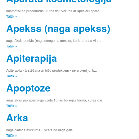
kosmētiskās procedūras, kuras tiek veiktas ar speciālu aparā...
Tālāk »
Apekss (naga apekss)
augstākais punkts (naga smaguma centrs), kurš atrodas virs s...
Tālāk »
Apiterapija
Apiterapija - ārstēšana ar bišu produktiem - peru pieniņu, b...
Tālāk »
Apoptoze
augstākās pakāpes organizēta šūnas bojāejas forma, kuras gai...
Tālāk »
Arka
naga plātnes izliekums – skats no naga gala....
Tālāk »