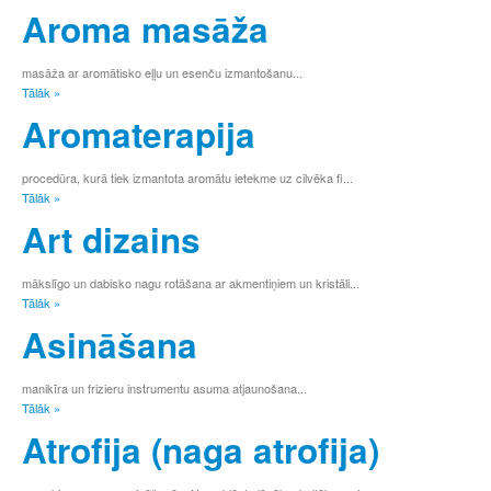
Aroma masāža
masāža ar aromātisko eļļu un esenču izmantošanu...
Tālāk »
Aromaterapija
procedūra, kurā tiek izmantota aromātu ietekme uz cilvēka fi...
Tālāk »
Art dizains
mākslīgo un dabisko nagu rotāšana ar akmentiņiem un kristāli...
Tālāk »
Asināšana
manikīra un frizieru instrumentu asuma atjaunošana...
Tālāk »
Atrofija (naga atrofija)