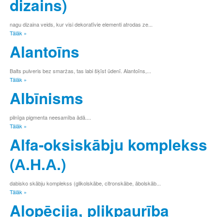
dizains)
8
9
nagu dizaina veids, kur visi dekoratīvie elementi atrodas ze...
Tālāk »
Alantoīns
Balts pulveris bez smaržas, tas labi šķīst ūdenī. Alantoīns,...
Tālāk »
Albīnisms
pilnīga pigmenta neesamība ādā....
Tālāk »
Alfa-oksiskābju komplekss
(А.Н.А.)
dabisko skābju komplekss (glikolskābe, citronskābe, ābolskāb...
Tālāk »
Alopēcija, plikpaurība