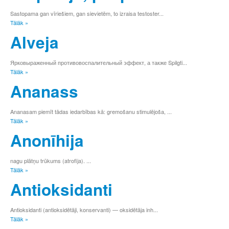
Sastopama gan vīriešiem, gan sievietēm, to izraisa testoster...
Tālāk »
Alveja
Ярковыраженный противовоспалительный эффект, а также Spilgti...
Tālāk »
Ananass
Ananasam piemīt tādas iedarbības kā: gremošanu stimulējoša, ...
Tālāk »
Anonīhija
nagu plātņu trūkums (atrofija). ...
Tālāk »
Antioksidanti
Antioksidanti (antioksidētāji, konservanti) — oksidētāja inh...
Tālāk »