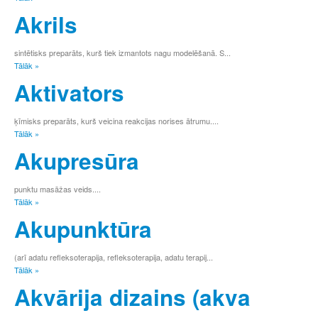
т
Akrils
у
ф
х
sintētisks preparāts, kurš tiek izmantots nagu modelēšanā. S...
Tālāk »
ц
ч
Aktivators
ш
щ
ķīmisks preparāts, kurš veicina reakcijas norises ātrumu....
ъ
Tālāk »
ы
Akupresūra
ь
э
ю
punktu masāžas veids....
я
Tālāk »
0
Akupunktūra
1
2
3
(arī adatu refleksoterapija, refleksoterapija, adatu terapij...
4
Tālāk »
5
Akvārija dizains (akva
6
7