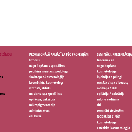
S ZĪMOLI
PROFESIONĀLĀ APMĀCĪBA PĒC PROFESIJĀM:
SEMINĀRI, PREZENTĀCIJA
frizieris
frizermāksla
nagu kopšanas speciālists
nagu kopšana
pedikīra meistars, podologs
kosmetoloģija
as
skaist.spec.kosmetoloģijā
injekcijas / pīlingi
kosmētiķis, kosmetologs
masāža / spa / beauty
vizāžists, stilists
meikaps / stils
jums
masieris, spa speciālists
epilācija / vaksācija
epilācija, vaksācija
salonu vadīšana
mikropigmentācija
citi
administrators
semināri sievietēm
citi kursi
NODERĪGI ZINĀT
kosmetoloģija
estētiskā kosmetoloģija