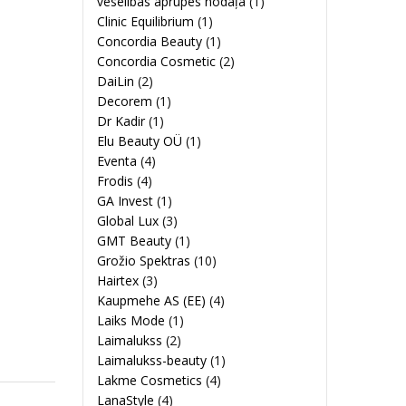
veselības aprūpes nodaļa
(1)
Clinic Equilibrium
(1)
Concordia Beauty
(1)
Concordia Cosmetic
(2)
DaiLin
(2)
Decorem
(1)
Dr Kadir
(1)
Elu Beauty OÜ
(1)
Eventa
(4)
Frodis
(4)
GA Invest
(1)
Global Lux
(3)
GMT Beauty
(1)
Grožio Spektras
(10)
Hairtex
(3)
Kaupmehe AS (EE)
(4)
Laiks Mode
(1)
Laimalukss
(2)
Laimalukss-beauty
(1)
Lakme Cosmetics
(4)
LanaStyle
(4)