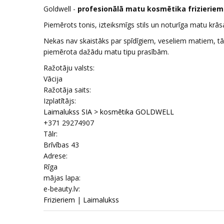
Goldwell -
profesionālā matu kosmētika frizierie
Piemērots tonis, izteiksmīgs stils un noturīga matu krā
Nekas nav skaistāks par spīdīgiem, veseliem matiem, t
piemērota dažādu matu tipu prasībām.
Ražotāju valsts:
Vācija
Ražotāja saits:
Izplatītājs:
Laimalukss SIA > kosmētika GOLDWELL
+371 29274907
Tālr:
Brīvības 43
Adrese:
Rīga
mājas lapa:
e-beauty.lv:
Frizieriem
|
Laimalukss