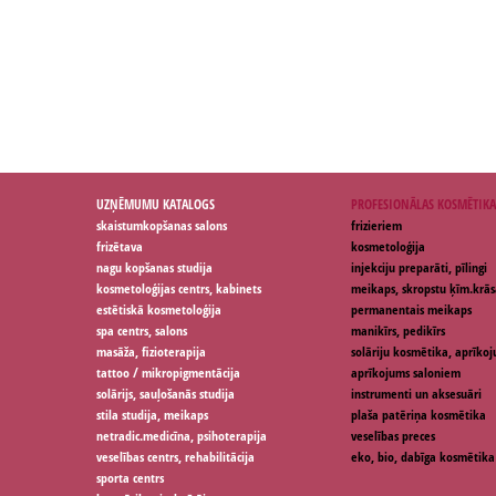
UZŅĒMUMU KATALOGS
PROFESIONĀLAS KOSMĒTIKA
skaistumkopšanas salons
frizieriem
frizētava
kosmetoloģija
nagu kopšanas studija
injekciju preparāti, pīlingi
kosmetoloģijas centrs, kabinets
meikaps, skropstu ķīm.krās
estētiskā kosmetoloģija
permanentais meikaps
spa centrs, salons
manikīrs, pedikīrs
masāža, fizioterapija
solāriju kosmētika, aprīko
tattoo / mikropigmentācija
aprīkojums saloniem
solārijs, sauļošanās studija
instrumenti un aksesuāri
stila studija, meikaps
plaša patēriņa kosmētika
netradic.medicīna, psihoterapija
veselības preces
veselības centrs, rehabilitācija
eko, bio, dabīga kosmētika
sporta centrs