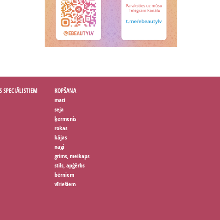
S SPECIĀLISTIEM
KOPŠANA
mati
seja
ķermenis
rokas
kājas
nagi
grims, meikaps
stils, apģērbs
bērniem
vīriešiem