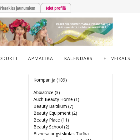
Piesakies jaunumiem
Ieiet profilā
ODUKTI
APMĀCĪBA
KALENDĀRS
E - VEIKALS
Kompanija
(189)
Abbiatrice
(3)
Auch Beauty Home
(1)
Beauty Baltikum
(7)
Beauty Equipment
(2)
Beauty Place
(11)
Beauty School
(2)
Biznesa augstskolas Turība