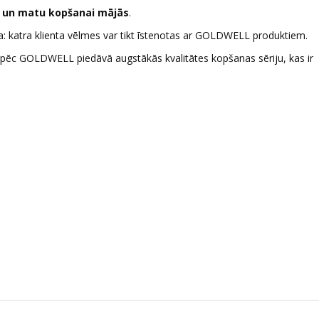
m un matu kopšanai mājās
.
sa: katra klienta vēlmes var tikt īstenotas ar GOLDWELL produktiem.
āpēc GOLDWELL piedāvā augstākās kvalitātes kopšanas sēriju, kas ir