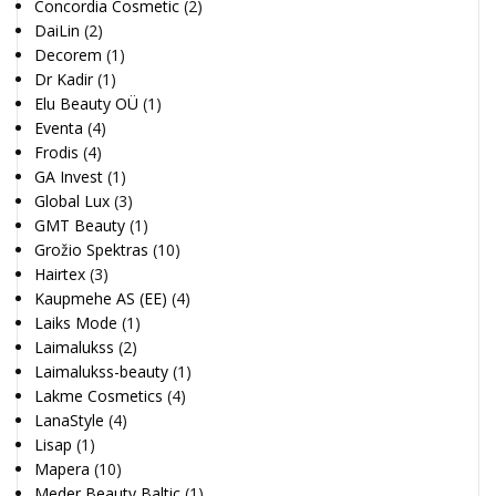
Concordia Cosmetic
(2)
DaiLin
(2)
Decorem
(1)
Dr Kadir
(1)
Elu Beauty OÜ
(1)
Eventa
(4)
Frodis
(4)
GA Invest
(1)
Global Lux
(3)
GMT Beauty
(1)
Grožio Spektras
(10)
Hairtex
(3)
Kaupmehe AS (EE)
(4)
Laiks Mode
(1)
Laimalukss
(2)
Laimalukss-beauty
(1)
Lakme Cosmetics
(4)
LanaStyle
(4)
Lisap
(1)
Mapera
(10)
Meder Beauty Baltic
(1)