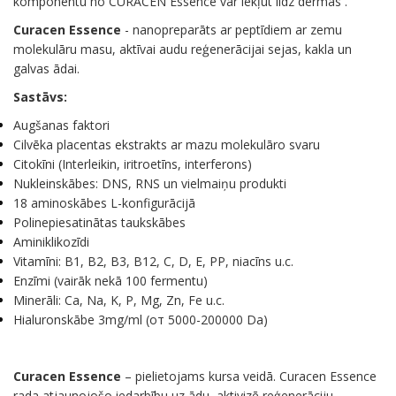
komponentu no CURACEN Essence var iekļūt līdz dermas .
Curacen Essence
- nanopreparāts ar peptīdiem ar zemu
molekulāru masu, aktīvai audu reģenerācijai sejas, kakla un
galvas ādai.
Sastāvs:
Augšanas faktori
Cilvēka placentas ekstrakts ar mazu molekulāro svaru
Citokīni (Interleikin, iritroetīns, interferons)
Nukleinskābes: DNS, RNS un vielmaiņu produkti
18 aminoskābes L-konfigurācijā
Polinepiesatinātas taukskābes
Aminiklikozīdi
Vitamīni: B1, B2, B3, B12, C, D, E, PP, niacīns u.c.
Enzīmi (vairāk nekā 100 fermentu)
Minerāli: Ca, Na, K, P, Mg, Zn, Fe u.c.
Hialuronskābe 3mg/ml (от 5000-200000 Da)
Curacen Essence
– pielietojams kursa veidā. Curacen Essence
rada atjaunojošo iedarbību uz ādu, aktivizē reģenerāciju,