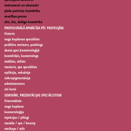
instrumenti un aksesuāri
plaša patēriņa kosmētika
veselības preces
eko, bio, dabīga kosmētika
PROFESIONĀLĀ APMĀCĪBA PĒC PROFESIJĀM:
frizieris
nagu kopšanas speciālists
pedikīra meistars, podologs
skaist.spec.kosmetoloģijā
kosmētiķis, kosmetologs
vizāžists, stilists
masieris, spa speciālists
epilācija, vaksācija
mikropigmentācija
administrators
citi kursi
SEMINĀRI, PREZENTĀCIJAS SPECIĀLISTIEM
frizermāksla
nagu kopšana
kosmetoloģija
injekcijas / pīlingi
masāža / spa / beauty
meikaps / stils