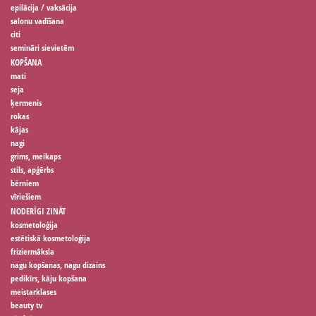
epilācija / vaksācija
salonu vadīšana
citi
semināri sievietēm
KOPŠANA
mati
seja
ķermenis
rokas
kājas
nagi
grims, meikaps
stils, apģērbs
bērniem
vīriešiem
NODERĪGI ZINĀT
kosmetoloģija
estētiskā kosmetoloģija
friziermāksla
nagu kopšanas, nagu dizains
pedikīrs, kāju kopšana
meistarklases
beauty tv