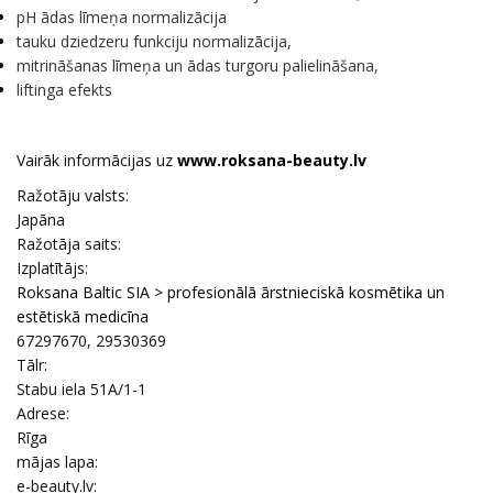
pH ādas līmeņa normalizācija
tauku dziedzeru funkciju normalizācija,
mitrināšanas līmeņa un ādas turgoru palielināšana,
liftinga efekts
Vairāk informācijas uz
www.roksana-beauty.lv
Ražotāju valsts:
Japāna
Ražotāja saits:
Izplatītājs:
Roksana Baltic SIA > profesionālā ārstnieciskā kosmētika un
estētiskā medicīna
67297670, 29530369
Tālr:
Stabu iela 51A/1-1
Adrese:
Rīga
mājas lapa:
e-beauty.lv: