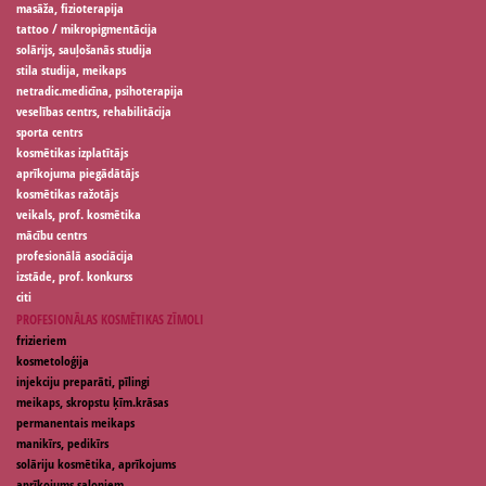
masāža, fizioterapija
tattoo / mikropigmentācija
solārijs, sauļošanās studija
stila studija, meikaps
netradic.medicīna, psihoterapija
veselības centrs, rehabilitācija
sporta centrs
kosmētikas izplatītājs
aprīkojuma piegādātājs
kosmētikas ražotājs
veikals, prof. kosmētika
mācību centrs
profesionālā asociācija
izstāde, prof. konkurss
citi
PROFESIONĀLAS KOSMĒTIKAS ZĪMOLI
frizieriem
kosmetoloģija
injekciju preparāti, pīlingi
meikaps, skropstu ķīm.krāsas
permanentais meikaps
manikīrs, pedikīrs
solāriju kosmētika, aprīkojums
aprīkojums saloniem