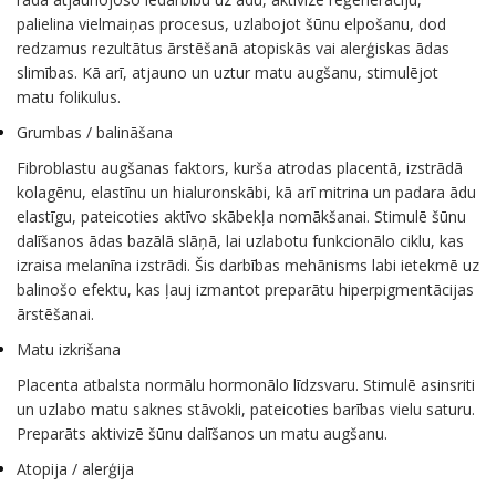
palielina vielmaiņas procesus, uzlabojot šūnu elpošanu, dod
redzamus rezultātus ārstēšanā atopiskās vai alerģiskas ādas
slimības. Kā arī, atjauno un uztur matu augšanu, stimulējot
matu folikulus.
Grumbas / balināšana
Fibroblastu augšanas faktors, kurša atrodas placentā, izstrādā
kolagēnu, elastīnu un hialuronskābi, kā arī mitrina un padara ādu
elastīgu, pateicoties aktīvo skābekļa nomākšanai. Stimulē šūnu
dalīšanos ādas bazālā slāņā, lai uzlabotu funkcionālo ciklu, kas
izraisa melanīna izstrādi. Šis darbības mehānisms labi ietekmē uz
balinošo efektu, kas ļauj izmantot preparātu hiperpigmentācijas
ārstēšanai.
Matu izkrišana
Placenta atbalsta normālu hormonālo līdzsvaru. Stimulē asinsriti
un uzlabo matu saknes stāvokli, pateicoties barības vielu saturu.
Preparāts aktivizē šūnu dalīšanos un matu augšanu.
Atopija / alerģija