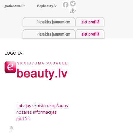
grozionamai.lt
shopbeauty.lv
Piesakies jaunumiem
Ieiet profilā
Piesakies jaunumiem
Ieiet profilā
LOGO LV
Latvijas skaistumkopšanas
nozares informācijas
portāls