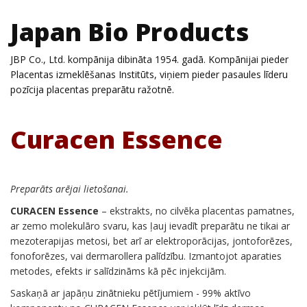
Japan Bio Products
JBP Co., Ltd. kompānija dibināta 1954. gadā. Kompānijai pieder
Placentas izmeklēšanas Institūts, viņiem pieder pasaules līderu
pozīcija placentas preparātu ražotnē.
Curacen Essence
Preparāts arējai lietošanai.
CURACEN Essence
– ekstrakts, no cilvēka placentas pamatnes,
ar zemo molekulāro svaru, kas ļauj ievadīt preparātu ne tikai ar
mezoterapijas metosi, bet arī ar elektroporācijas, jontoforēzes,
fonoforēzes, vai dermarollera palīdzību. Izmantojot aparaties
metodes, efekts ir salīdzināms kā pēc injekcijām.
Saskaņā ar japāņu zinātnieku pētījumiem - 99% aktīvo