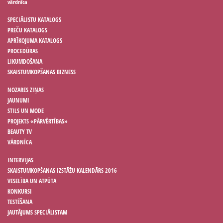
vārdnīca
SPECIĀLISTU KATALOGS
PREČU KATALOGS
APRĪKOJUMA KATALOGS
PROCEDŪRAS
LIKUMDOŠANA
SKAISTUMKOPŠANAS BIZNESS
NOZARES ZIŅAS
JAUNUMI
STILS UN MODE
PROJEKTS «PĀRVĒRTĪBAS»
BEAUTY TV
VĀRDNĪCA
INTERVIJAS
SKAISTUMKOPŠANAS IZSTĀŽU KALENDĀRS 2016
VESELĪBA UN ATPŪTA
KONKURSI
TESTĒŠANA
JAUTĀJUMS SPECIĀLISTAM