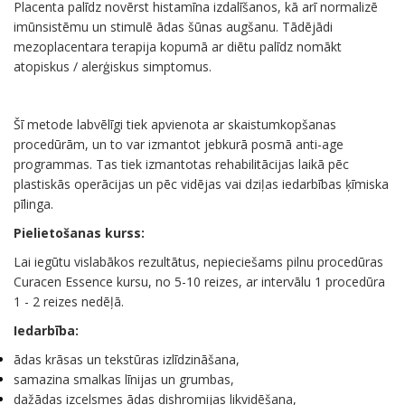
Placenta palīdz novērst histamīna izdalīšanos, kā arī normalizē
imūnsistēmu un stimulē ādas šūnas augšanu. Tādējādi
mezoplacentara terapija kopumā ar diētu palīdz nomākt
atopiskus / alerģiskus simptomus.
Šī metode labvēlīgi tiek apvienota ar skaistumkopšanas
procedūrām, un to var izmantot jebkurā posmā anti-age
programmas. Tas tiek izmantotas rehabilitācijas laikā pēc
plastiskās operācijas un pēc vidējas vai dziļas iedarbības ķīmiska
pīlinga.
Pielietošanas kurss:
Lai iegūtu vislabākos rezultātus, nepieciešams pilnu procedūras
Curacen Essence kursu, no 5-10 reizes, ar intervālu 1 procedūra
1 - 2 reizes nedēļā.
Iedarbība:
ādas krāsas un tekstūras izlīdzināšana,
samazina smalkas līnijas un grumbas,
dažādas izcelsmes ādas dishromijas likvidēšana,