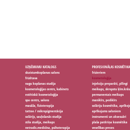
UZŅĒMUMU KATALOGS
PROFESIONĀLAS KOSMĒTIKA
skaistumkopšanas salons
frizieriem
frizētava
kosmetoloģija
nagu kopšanas studija
injekciju preparāti, pīlingi
kosmetoloģijas centrs, kabinets
meikaps, skropstu ķīm.krās
estētiskā kosmetoloģija
permanentais meikaps
spa centrs, salons
manikīrs, pedikīrs
masāža, fizioterapija
solāriju kosmētika, aprīko
tattoo / mikropigmentācija
aprīkojums saloniem
solārijs, sauļošanās studija
instrumenti un aksesuāri
stila studija, meikaps
plaša patēriņa kosmētika
netradic.medicīna, psihoterapija
veselības preces