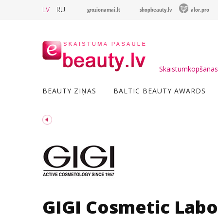
LV
RU
grozionamai.lt
shopbeauty.lv
alor.pro
Skaistumkopšanas 
BEAUTY ZIŅAS
BALTIC BEAUTY AWARDS
GIGI Cosmetic Labo