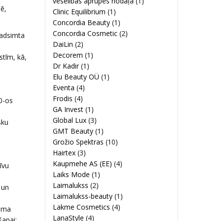
veselības aprūpes nodaļa
(1)
ē,
Clinic Equilibrium
(1)
Concordia Beauty
(1)
Concordia Cosmetic
(2)
gadsimta
DaiLin
(2)
Decorem
(1)
stīm, kā,
Dr Kadir
(1)
Elu Beauty OÜ
(1)
Eventa
(4)
Frodis
(4)
0-os
GA Invest
(1)
Global Lux
(3)
sku
GMT Beauty
(1)
Grožio Spektras
(10)
Hairtex
(3)
Kaupmehe AS (EE)
(4)
īvu
Laiks Mode
(1)
Laimalukss
(2)
 un
Laimalukss-beauty
(1)
Lakme Cosmetics
(4)
ļuma
LanaStyle
(4)
šanai;