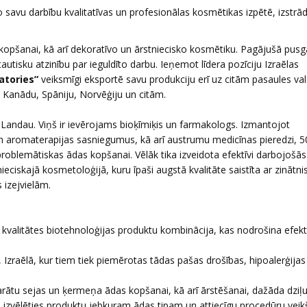
savu darbību kvalitatīvas un profesionālas kosmētikas izpētē, izstrād
opšanai, kā arī dekoratīvo un ārstniecisko kosmētiku. Pagājušā pus
tisku atzinību par ieguldīto darbu. Ieņemot līdera pozīciju Izraēlas
atories”
veiksmīgi eksportē savu produkciju erī uz citām pasaules val
u, Kanādu, Spāniju, Norvēģiju un citām.
s Landau. Viņš ir ievērojams bioķīmiķis un farmakologs. Izmantojot
un aromaterapijas sasniegumus, kā arī austrumu medicīnas pieredzi, 5
problemātiskas ādas kopšanai. Vēlāk tika izveidota efektīvi darbojošās
eciskajā kosmetoloģijā, kuru īpaši augstā kvalitāte saistīta ar zinātni
 izejvielām.
valitātes biotehnoloģijas produktu kombinācija, kas nodrošina efekt
zraēlā, kur tiem tiek piemērotas tādas pašas drošības, hipoalerģijas
rātu sejas un ķermeņa ādas kopšanai, kā arī ārstēšanai, dažāda dzi
u izvēlēties produktu jebkuram ādas tipam un attiecīgu procedūru veik