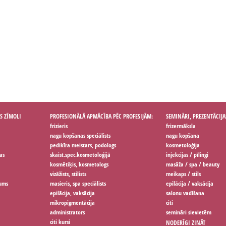
S ZĪMOLI
PROFESIONĀLĀ APMĀCĪBA PĒC PROFESIJĀM:
SEMINĀRI, PREZENTĀCIJA
frizieris
frizermāksla
nagu kopšanas speciālists
nagu kopšana
pedikīra meistars, podologs
kosmetoloģija
as
skaist.spec.kosmetoloģijā
injekcijas / pīlingi
kosmētiķis, kosmetologs
masāža / spa / beauty
vizāžists, stilists
meikaps / stils
jums
masieris, spa speciālists
epilācija / vaksācija
epilācija, vaksācija
salonu vadīšana
mikropigmentācija
citi
administrators
semināri sievietēm
citi kursi
NODERĪGI ZINĀT