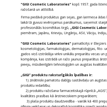
"GIGI Cosmetic Laboratories"
kopš 1957. gada īsteno 
ražošanā un attīstībā.
Firma piedāvā produktus gan sejas, gan ķermeņa ādas k
laikā tā guvusi ievērojamus panākumus, saņemot starptau
profesionālās kosmētikas tirgū,
„GIGI Cosmetic Labor
piemēram, Japānu, Krieviju, Ungāriju, ASV, Vāciju, Indij
"GIGI Cosmetic Laboratories"
pamatlicējs ir Eliejzer
kosmetoloģijas, farmakoloģijas, dermatoloģijas, fito- 
gados viņš izstrādāja virkni unikālu preparātu vecas un 
kompānija, kas izstrādā un ražo jaunus preparātus ārstni
pieeju, mūsdienīgām tehnoloģijām un augstas kvalitātes
„GIGI” produktu raksturīgākās īpašības ir:
1) zinātniski pamatotu dabīgu sastāvdaļu un augstas k
produktu iedarbību;
2) produktu ražošana farmaceitiskajā rūpnīcā „AGIS”, I
kvalitātes prasības kā ārstnieciskiem preparātiem;
3) plaša produktu daudzveidība - vairāk kā 400 prepa
pīlinga veikšanai un dekoratīvā kosmētika sniedz iespēj