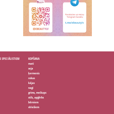
S SPECIĀLISTIEM
KOPŠANA
mati
seja
ķermenis
rokas
kājas
nagi
grims, meikaps
stils, apģērbs
bērniem
vīriešiem