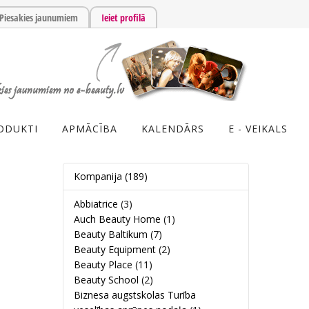
Piesakies jaunumiem
Ieiet profilā
ODUKTI
APMĀCĪBA
KALENDĀRS
E - VEIKALS
Kompanija
(189)
Abbiatrice
(3)
Auch Beauty Home
(1)
Beauty Baltikum
(7)
Beauty Equipment
(2)
Beauty Place
(11)
Beauty School
(2)
Biznesa augstskolas Turība