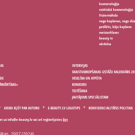
kosmetoloģija
estētiskā kosmetoloģija
friziermāksla
nagu kopšanas, nagu diz
pedikīrs, kāju kopšana
meistarklases
beauty tv
vārdnīca
ŅAS
INTERVIJAS
SKAISTUMKOPŠANAS IZSTĀŽU KALENDĀRS 20
ODE
VESELĪBA UN ATPŪTA
ĀRVĒRTĪBAS»
KONKURSI
TESTĒŠANA
JAUTĀJUMS SPECIĀLISTAM
GRIBU KĻŪT PAR AUTORU
E-BEAUTY.LV LOGOTIPS
KONFIDENCIALITĀTES POLITIKA
iet uz
vai arī reģistrējaties
šiet
gātas, 2007 (2024)