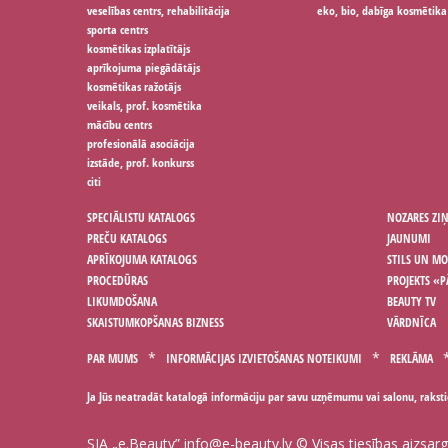
veselības centrs, rehabilitācija
eko, bio, dabīga kosmētika
sporta centrs
kosmētikas izplatītājs
aprīkojuma piegādātājs
kosmētikas ražotājs
veikals, prof. kosmētika
mācību centrs
profesionālā asociācija
izstāde, prof. konkurss
citi
SPECIĀLISTU KATALOGS
NOZARES ZI
PREČU KATALOGS
JAUNUMI
APRĪKOJUMA KATALOGS
STILS UN M
PROCEDŪRAS
PROJEKTS «P
LIKUMDOŠANA
BEAUTY TV
SKAISTUMKOPŠANAS BIZNESS
VĀRDNĪCA
PAR MUMS
INFORMĀCIJAS IZVIETOŠANAS NOTEIKUMI
REKLĀMA
Ja Jūs neatradāt katalogā informāciju par savu uzņēmumu vai salonu, rakst
SIA „e.Beauty”
info@e-beauty.lv
© Visas tiesības aizsar