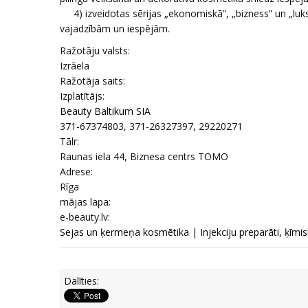
4) izveidotas sērijas „ekonomiskā”, „bizness” un „lukss
vajadzībām un iespējām.
Ražotāju valsts:
Izrāela
Ražotāja saits:
Izplatītājs:
Beauty Baltikum SIA
371-67374803, 371-26327397, 29220271
Tālr:
Raunas iela 44, Biznesa centrs TOMO
Adrese:
Rīga
mājas lapa:
e-beauty.lv:
Sejas un ķermeņa kosmētika
|
Injekciju preparāti, ķīmisk
Dalīties: