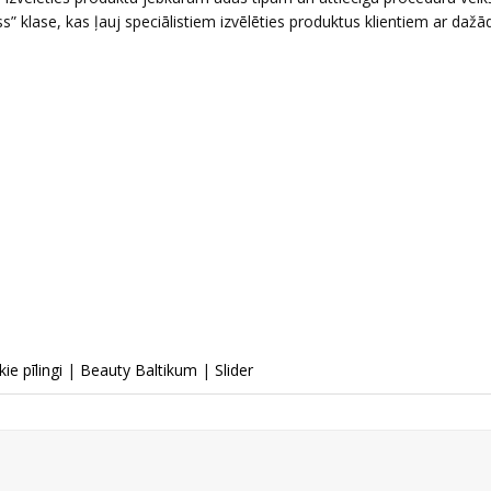
” klase, kas ļauj speciālistiem izvēlēties produktus klientiem ar daž
ie pīlingi
|
Beauty Baltikum
|
Slider