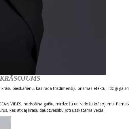
 KRĀSOJUMS
krāsu pieskārienu, kas rada trīsdimensiju prizmas efektu, līdzīgi gais
AN VIBES, nodrošina gaišu, mirdzošu un radošu krāsojumu. Pamatā
ūrus, kas atklāj krāsu daudzveidību ļoti uzskatāmā veidā.