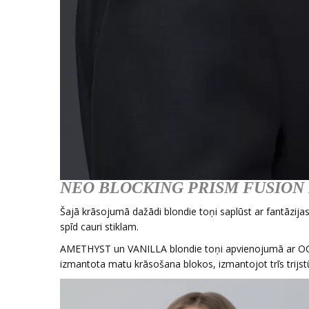
NEO BLOCKING PRISM FUSION
Šajā krāsojumā dažādi blondie toņi saplūst ar fantāzijas 
spīd cauri stiklam.
AMETHYST un VANILLA blondie toņi apvienojumā ar OCE
izmantota matu krāsošana blokos, izmantojot trīs trijst