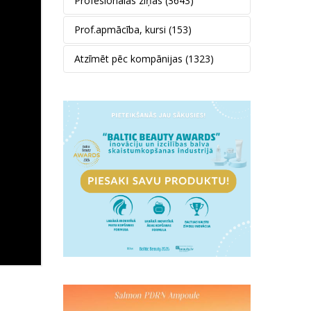
Profesionālās ziņas
(3643)
Prof.apmācība, kursi
(153)
Atzīmēt pēc kompānijas
(1323)