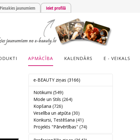
Piesakies jaunumiem
Ieiet profilā
ODUKTI
APMĀCĪBA
KALENDĀRS
E - VEIKALS
e-BEAUTY ziņas
(3166)
Notikumi
(549)
Mode un Stils
(264)
Kopšana
(726)
Veselība un atpūta
(30)
Konkursi, Testēšana
(41)
Projekts "Pārvērtības"
(74)