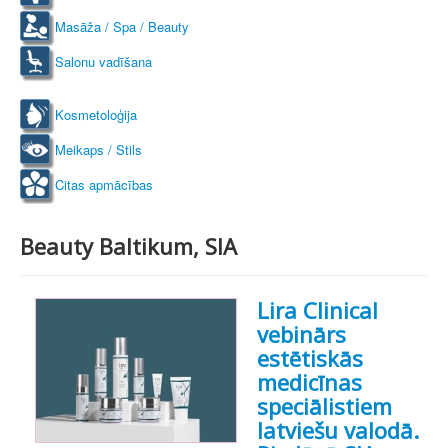
Masāža / Spa / Beauty
Salonu vadīšana
Kosmetoloģija
Meikaps / Stils
Citas apmācības
Beauty Baltikum, SIA
Lira Clinical
vebinārs
estētiskās
medicīnas
speciālistiem
latviešu valodā.