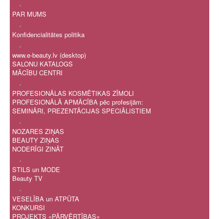
.
PAR MUMS
.
Konfidencialitātes politika
.
www.e-beauty.lv (desktop)
SALONU KATALOGS
MĀCĪBU CENTRI
.
PROFESIONĀLAS KOSMĒTIKAS ZĪMOLI
PROFESIONĀLĀ APMĀCĪBA pēc profesijām:
SEMINĀRI, PREZENTĀCIJAS SPECIĀLISTIEM
.
NOZARES ZIŅAS
BEAUTY ZIŅAS
NODERĪGI ZINĀT
.
STILS un MODE
Beauty TV
.
VESELĪBA un ATPŪTA
KONKURSI
PROJEKTS «PĀRVĒRTĪBAS»