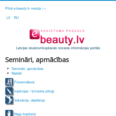
Pilnā e-beauty.lv versija >>
LV
RU
Latvijas skaistumkopšanas nozares informācijas portāls
Semināri, apmācības
Semināri, apmācības
Meklēt
Friziermāksla
Injekcijas / ķīmiskie pīlingi
Vaksācija, depilācija
Nagu kopšana