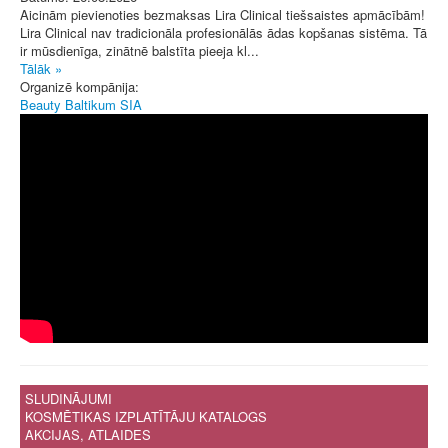
Aicinām pievienoties bezmaksas Lira Clinical tiešsaistes apmācībām!
Lira Clinical nav tradicionāla profesionālās ādas kopšanas sistēma. Tā
ir mūsdienīga, zinātnē balstīta pieeja kl...
Tālāk »
Organizē kompānija:
Beauty Baltikum SIA
SLUDINĀJUMI
KOSMĒTIKAS IZPLATĪTĀJU KATALOGS
AKCIJAS, ATLAIDES