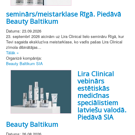
seminārs/meistarklase Rīgā. Piedāvā
Beauty Baltikum
Datums: 23.09.2026
23. septembrī 2026 aicinām uz Lira Clinical lielo semināru Rīgā, kur
Tevi sagaida ekskluzīva meistarklase, ko vadīs pašas Lira Clinical
zīmola dibinātājas...
Tālāk »
Organizē kompānija:
Beauty Baltikum SIA
Lira Clinical
vebinārs
estētiskās
medicīnas
speciālistiem
latviešu valodā.
Piedāvā SIA
Beauty Baltikum
Datums: 26.08.2026