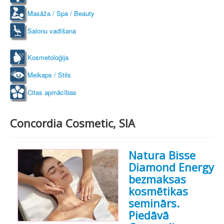
Masāža / Spa / Beauty
Salonu vadīšana
Kosmetoloģija
Meikaps / Stils
Citas apmācības
Concordia Cosmetic, SIA
Natura Bisse
Diamond Energy
bezmaksas
kosmētikas
seminārs.
Piedāvā