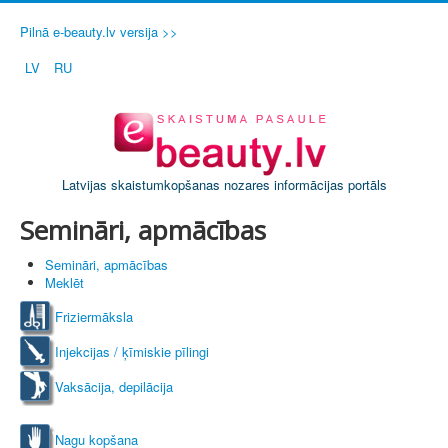
Pilnā e-beauty.lv versija >>
LV
RU
Latvijas skaistumkopšanas nozares informācijas portāls
Semināri, apmācības
Semināri, apmācības
Meklēt
Friziermāksla
Injekcijas / ķīmiskie pīlingi
Vaksācija, depilācija
Nagu kopšana