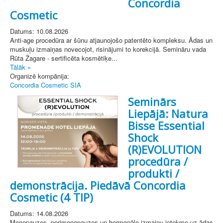
Concordia
Cosmetic
Datums: 10.08.2026
Anti-age procedūra ar šūnu atjaunojošo patentēto kompleksu. Ādas un
muskuļu izmaiņas novecojot, risinājumi to korekcijā. Semināru vada
Rūta Žagare - sertificēta kosmētiķe...
Tālāk »
Organizē kompānija:
Concordia Cosmetic SIA
Seminārs
Liepājā: Natura
Bisse Essential
Shock
(R)EVOLUTION
procedūra /
produkti /
demonstrācija. Piedāvā Concordia
Cosmetic (4 TIP)
Datums: 14.08.2026
Menopauzes, perimenopauzes un hormonālo izmaiņu ietekme uz ādas