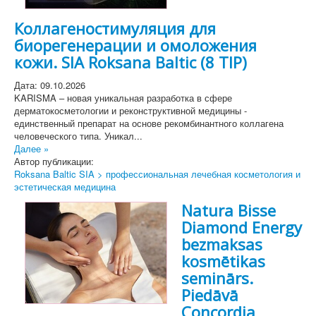
Коллагеностимуляция для
биорегенерации и омоложения
кожи. SIA Roksana Baltic (8 TIP)
Дата: 09.10.2026
KARISMA – новая уникальная разработка в сфере
дерматокосметологии и реконструктивной медицины -
единственный препарат на основе рекомбинантного коллагена
человеческого типа. Уникал...
Далее »
Автор публикации:
Roksana Baltic SIA > профессиональная лечебная косметология и
эстетическая медицина
Natura Bisse
Diamond Energy
bezmaksas
kosmētikas
seminārs.
Piedāvā
Concordia