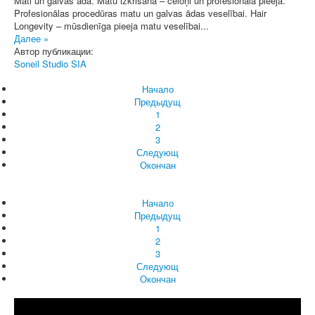
Mati un galvas āda. Matu izkrišana – cēloņi un profesionāla pieeja.
Profesionālas procedūras matu un galvas ādas veselībai. Hair
Longevity – mūsdienīga pieeja matu veselībai...
Далее »
Автор публикации:
Soneil Studio SIA
Начало
Предыдущ
1
2
3
Следующ
Окончан
Начало
Предыдущ
1
2
3
Следующ
Окончан