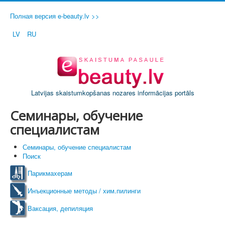
Полная версия e-beauty.lv >>
LV
RU
Latvijas skaistumkopšanas nozares informācijas portāls
Семинары, обучение
специалистам
Семинары, обучение специалистам
Поиск
Парикмахерам
Инъекционные методы / хим.пилинги
Ваксация, депиляция