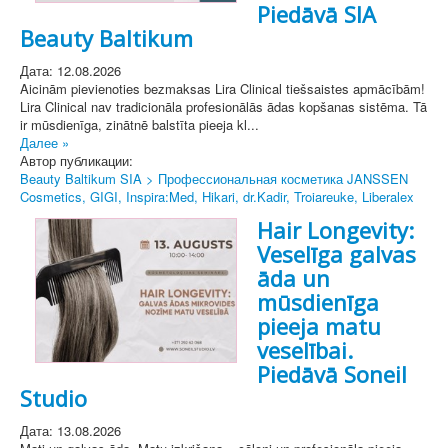
Piedāvā SIA
Beauty Baltikum
Дата: 12.08.2026
Aicinām pievienoties bezmaksas Lira Clinical tiešsaistes apmācībām!
Lira Clinical nav tradicionāla profesionālās ādas kopšanas sistēma. Tā
ir mūsdienīga, zinātnē balstīta pieeja kl...
Далее »
Автор публикации:
Beauty Baltikum SIA > Профессиональная косметика JANSSEN
Cosmetics, GIGI, Inspira:Med, Hikari, dr.Kadir, Troiareuke, Liberalex
Hair Longevity:
Veselīga galvas
āda un
mūsdienīga
pieeja matu
veselībai.
Piedāvā Soneil
Studio
Дата: 13.08.2026