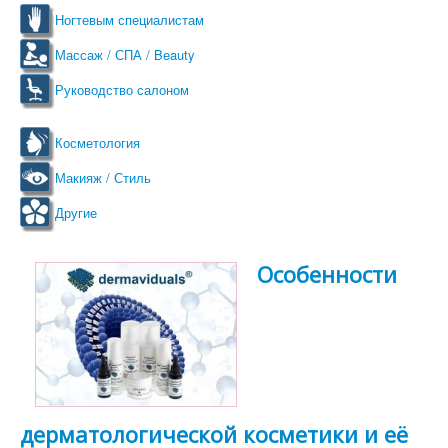
Ногтевым специалистам
Массаж / СПА / Beauty
Руководство салоном
Косметология
Макияж / Стиль
Другие
Особенности
дерматологической косметики и её