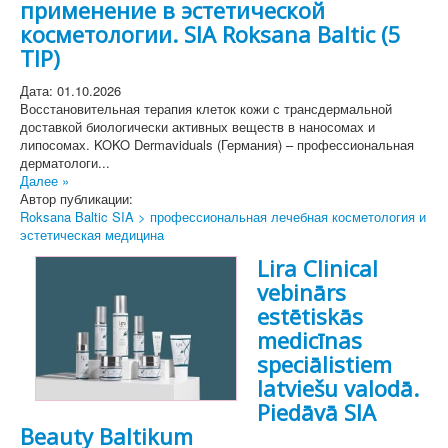
применение в эстетической
косметологии. SIA Roksana Baltic (5
TIP)
Дата: 01.10.2026
Восстановительная терапия клеток кожи с трансдермальной
доставкой биологически активных веществ в наносомах и
липосомах. KOKO Dermaviduals (Германия) – профессиональная
дерматологи...
Далее »
Автор публикации:
Roksana Baltic SIA > профессиональная лечебная косметология и
эстетическая медицина
Lira Clinical
vebinārs
estētiskās
medicīnas
speciālistiem
latviešu valodā.
Piedāvā SIA
Beauty Baltikum