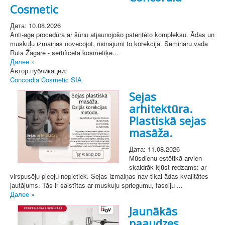
Cosmetic
Дата: 10.08.2026
Anti-age procedūra ar šūnu atjaunojošo patentēto kompleksu. Ādas un
muskuļu izmaiņas novecojot, risinājumi to korekcijā. Semināru vada
Rūta Žagare - sertificēta kosmētiķe...
Далее »
Автор публикации:
Concordia Cosmetic SIA
Sejas
arhitektūra.
Plastiskā sejas
masāža.
Дата: 11.08.2026
Mūsdienu estētikā arvien
skaidrāk kļūst redzams: ar
virspusēju pieeju nepietiek. Sejas izmaiņas nav tikai ādas kvalitātes
jautājums. Tās ir saistītas ar muskuļu spriegumu, fasciju ...
Далее »
Jaunākās
paaudzes