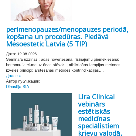
perimenopauzes/menopauzes periodā,
kopšana un procedūras. Piedāvā
Mesoestetic Latvia (5 TIP)
Дата: 12.08.2026
Seminārā uzzināsi: ādas novērtēšana, risinājumu piemeklēšana;
hormonu ietekme uz ādas stāvokli; atbilstošas terapijas metodes
izvēles principi; ārstēšanas metodes kontrindikācijas,...
Далее »
Автор публикации:
Dinastija SIA
Lira Clinical
vebinārs
estētiskās
medicīnas
speciālistiem
krievu valodā.