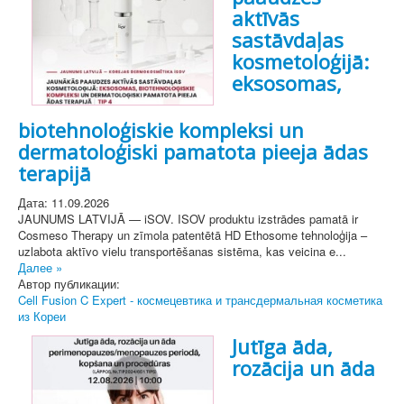
aktīvās
sastāvdaļas
kosmetoloģijā:
eksosomas,
biotehnoloģiskie kompleksi un
dermatoloģiski pamatota pieeja ādas
terapijā
Дата: 11.09.2026
JAUNUMS LATVIJĀ — iSOV. ISOV produktu izstrādes pamatā ir
Cosmeso Therapy un zīmola patentētā HD Ethosome tehnoloģija –
uzlabota aktīvo vielu transportēšanas sistēma, kas veicina e...
Далее »
Автор публикации:
Cell Fusion C Expert - космецевтика и трансдермальная косметика
из Кореи
Jutīga āda,
rozācija un āda