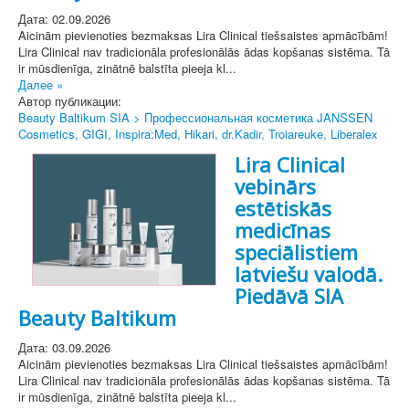
Дата: 02.09.2026
Aicinām pievienoties bezmaksas Lira Clinical tiešsaistes apmācībām!
Lira Clinical nav tradicionāla profesionālās ādas kopšanas sistēma. Tā
ir mūsdienīga, zinātnē balstīta pieeja kl...
Далее »
Автор публикации:
Beauty Baltikum SIA > Профессиональная косметика JANSSEN
Cosmetics, GIGI, Inspira:Med, Hikari, dr.Kadir, Troiareuke, Liberalex
Lira Clinical
vebinārs
estētiskās
medicīnas
speciālistiem
latviešu valodā.
Piedāvā SIA
Beauty Baltikum
Дата: 03.09.2026
Aicinām pievienoties bezmaksas Lira Clinical tiešsaistes apmācībām!
Lira Clinical nav tradicionāla profesionālās ādas kopšanas sistēma. Tā
ir mūsdienīga, zinātnē balstīta pieeja kl...