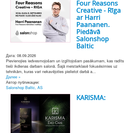
Four Reasons
Creative - Rīga
ar Harri
Paananen.
Piedāvā
Salonshop
Baltic
Дата: 08.09.2026
Pievienojies iedvesmojošam un izglītojošam pasākumam, kas radīts
tieši ikdienas darbam salonā. Šajā meistarklasē fokusēsimies uz
tehnikām, kuras vari nekavējoties pielietot darbā a...
Далее »
Автор публикации:
Salonshop Baltic, AS
KARISMA: