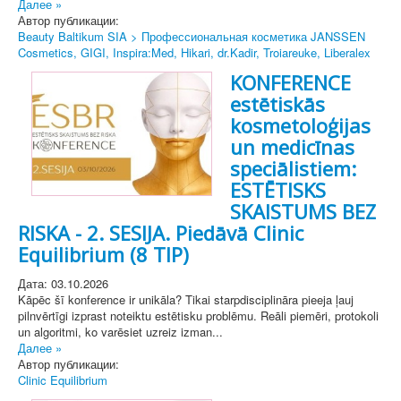
Далее »
Автор публикации:
Beauty Baltikum SIA > Профессиональная косметика JANSSEN
Cosmetics, GIGI, Inspira:Med, Hikari, dr.Kadir, Troiareuke, Liberalex
KONFERENCE
estētiskās
kosmetoloģijas
un medicīnas
speciālistiem:
ESTĒTISKS
SKAISTUMS BEZ
RISKA - 2. SESIJA. Piedāvā Clinic
Equilibrium (8 TIP)
Дата: 03.10.2026
Kāpēc šī konference ir unikāla? Tikai starpdisciplināra pieeja ļauj
pilnvērtīgi izprast noteiktu estētisku problēmu. Reāli piemēri, protokoli
un algoritmi, ko varēsiet uzreiz izman...
Далее »
Автор публикации:
Clinic Equilibrium