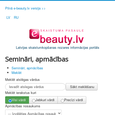
Pilnā e-beauty.lv versija >>
LV
RU
Latvijas skaistumkopšanas nozares informācijas portāls
Semināri, apmācības
Semināri, apmācības
Meklēt
Meklēt atslēgas vārdus
Sākt meklēšanu
Meklēt ierakstus kuri
Visi vārdi
Jebkuri vārdi
Precīzi vārdi
Apmācības nosaukums