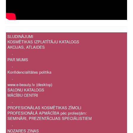
SLUDINĀJUMI
KOSMĒTIKAS IZPLATĪTĀJU KATALOGS
AKCIJAS, ATLAIDES
.
PAR MUMS
.
Konfidencialitātes politika
.
www.e-beauty.lv (desktop)
SALONU KATALOGS
MĀCĪBU CENTRI
.
PROFESIONĀLAS KOSMĒTIKAS ZĪMOLI
PROFESIONĀLĀ APMĀCĪBA pēc profesijām:
SEMINĀRI, PREZENTĀCIJAS SPECIĀLISTIEM
.
NOZARES ZIŅAS