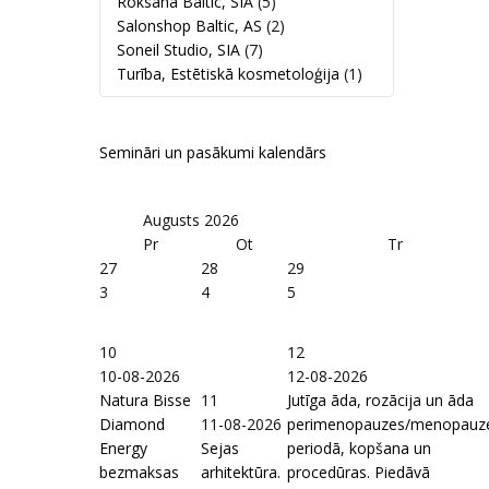
Roksana Baltic, SIA
(5)
Salonshop Baltic, AS
(2)
Soneil Studio, SIA
(7)
Turība, Estētiskā kosmetoloģija
(1)
Semināri un pasākumi kalendārs
Augusts
2026
Pr
Ot
Tr
27
28
29
3
4
5
10
12
10-08-2026
12-08-2026
Natura Bisse
11
Jutīga āda, rozācija un āda
Diamond
11-08-2026
perimenopauzes/menopauz
Energy
Sejas
periodā, kopšana un
bezmaksas
arhitektūra.
procedūras. Piedāvā