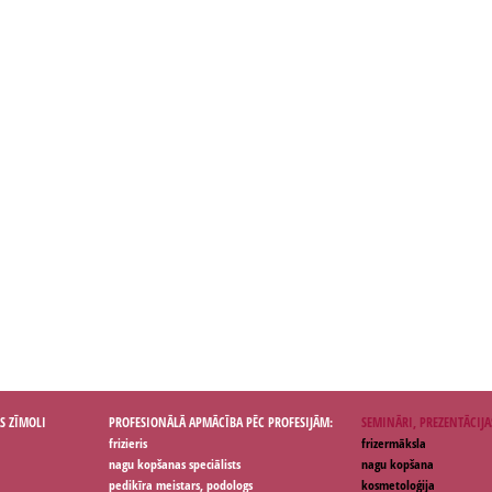
S ZĪMOLI
PROFESIONĀLĀ APMĀCĪBA PĒC PROFESIJĀM:
SEMINĀRI, PREZENTĀCIJA
frizieris
frizermāksla
nagu kopšanas speciālists
nagu kopšana
pedikīra meistars, podologs
kosmetoloģija