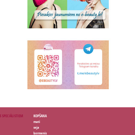
S SPECIĀLISTIEM
KOPŠANA
mati
seja
ķermenis