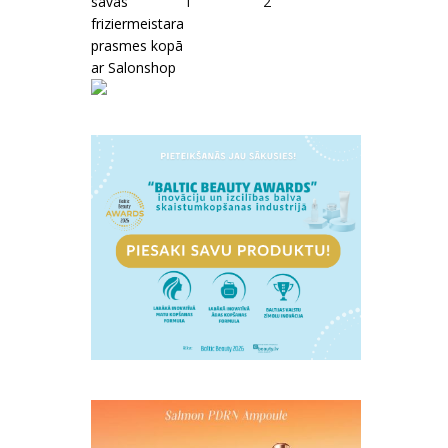
savas
1
2
friziermeistara
prasmes kopā
ar Salonshop