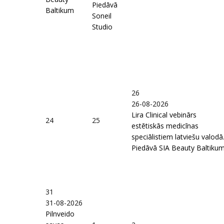
Piedāvā
Baltikum
Soneil
Studio
26
26-08-2026
Lira Clinical vebinārs
24
25
estētiskās medicīnas
speciālistiem latviešu valodā
Piedāvā SIA Beauty Baltiku
31
31-08-2026
Pilnveido