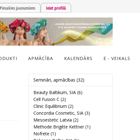
Piesakies jaunumiem
Ieiet profilā
ODUKTI
APMĀCĪBA
KALENDĀRS
E - VEIKALS
Semināri, apmācības
(32)
Beauty Baltikum, SIA
(6)
Cell Fusion C
(2)
Clinic Equilibrium
(2)
Concordia Cosmetic, SIA
(3)
Mesoestetic Latvia
(2)
Methode Brigitte Kettner
(1)
Nofrete
(1)