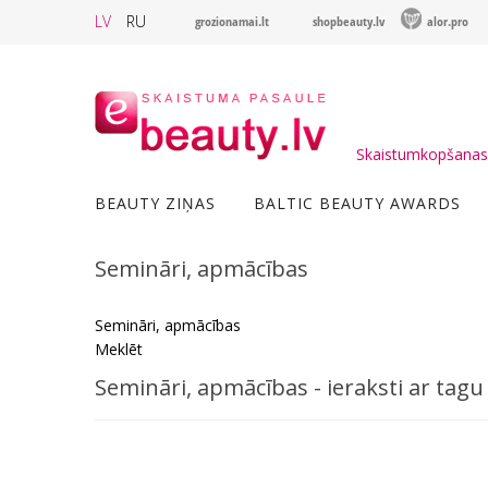
LV
RU
grozionamai.lt
shopbeauty.lv
alor.pro
Skaistumkopšanas 
BEAUTY ZIŅAS
BALTIC BEAUTY AWARDS
Semināri, apmācības
Semināri, apmācības
Meklēt
Semināri, apmācības - ieraksti ar tag