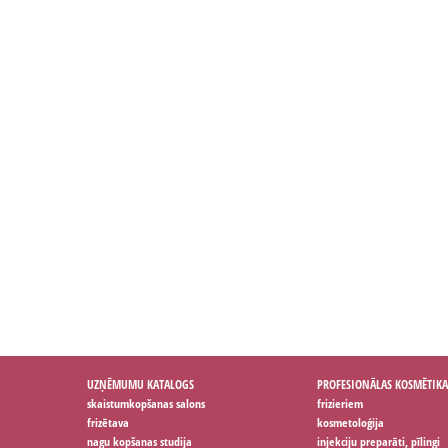
UZŅĒMUMU KATALOGS
PROFESIONĀLAS KOSMĒTIKA
skaistumkopšanas salons
frizieriem
frizētava
kosmetoloģija
nagu kopšanas studija
injekciju preparāti, pīlingi