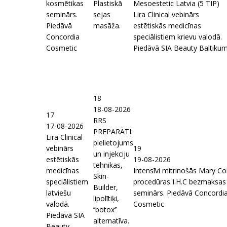
kosmētikas
Plastiskā
Mesoestetic Latvia (5 TIP)
seminārs.
sejas
Lira Clinical vebinārs
Piedāvā
masāža.
estētiskās medicīnas
Concordia
speciālistiem krievu valodā.
Cosmetic
Piedāvā SIA Beauty Baltiku
18
18-08-2026
17
RRS
17-08-2026
PREPARĀTI:
Lira Clinical
pielietojums
vebinārs
19
un injekciju
estētiskās
19-08-2026
tehnikas,
medicīnas
Intensīvi mitrinošās Mary Co
Skin-
speciālistiem
procedūras I.H.C bezmaksas
Builder,
latviešu
seminārs. Piedāvā Concordi
lipolītiķi,
valodā.
Cosmetic
’’botox’’
Piedāvā SIA
alternatīva.
Beauty