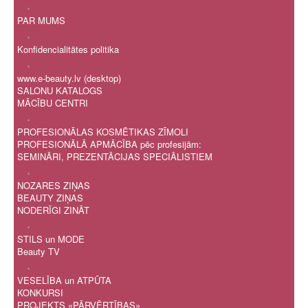
.
PAR MUMS
.
Konfidencialitātes politika
.
www.e-beauty.lv (desktop)
SALONU KATALOGS
MĀCĪBU CENTRI
.
PROFESIONĀLAS KOSMĒTIKAS ZĪMOLI
PROFESIONĀLĀ APMĀCĪBA pēc profesijām:
SEMINĀRI, PREZENTĀCIJAS SPECIĀLISTIEM
.
NOZARES ZIŅAS
BEAUTY ZIŅAS
NODERĪGI ZINĀT
.
STILS un MODE
Beauty TV
.
VESELĪBA un ATPŪTA
KONKURSI
PROJEKTS «PĀRVĒRTĪBAS»