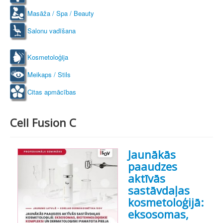
Masāža / Spa / Beauty
Salonu vadīšana
Kosmetoloģija
Meikaps / Stils
Citas apmācības
Cell Fusion C
Jaunākās
paaudzes
aktīvās
sastāvdaļas
kosmetoloģijā:
eksosomas,