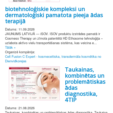
biotehnoloģiskie kompleksi un
dermatoloģiski pamatota pieeja ādas
terapijā
Datums: 11.09.2026
JAUNUMS LATVIJĀ — iSOV. ISOV produktu izstrādes pamatā ir
Cosmeso Therapy un zīmola patentētā HD Ethosome tehnoloģija –
uzlabota aktīvo vielu transportēšanas sistēma, kas veicina e...
Tālāk »
Organizē kompānija:
Cell Fusion C Expert - kosmeceitiska, transdermāla kosmētika no
Dienvidkorejas
Taukainas,
kombinētas un
problemātiskas
ādas
diagnostika,
4TIP
Datums: 21.08.2026
Taukainas, kombinētas un problemātiskas ādas diagnostika. Taukaina