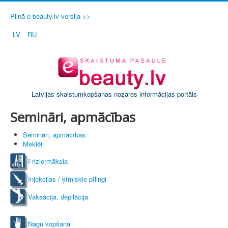
Pilnā e-beauty.lv versija >>
LV
RU
Latvijas skaistumkopšanas nozares informācijas portāls
Semināri, apmācības
Semināri, apmācības
Meklēt
Friziermāksla
Injekcijas / ķīmiskie pīlingi
Vaksācija, depilācija
Nagu kopšana