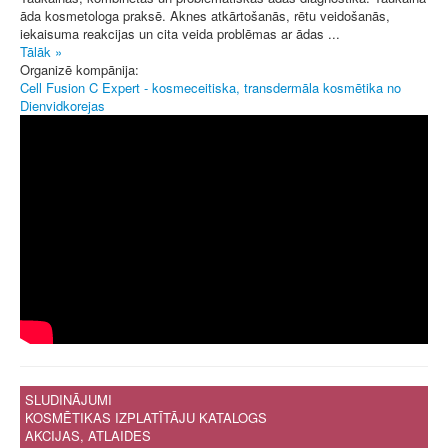
āda kosmetologa praksē. Aknes atkārtošanās, rētu veidošanās,
iekaisuma reakcijas un cita veida problēmas ar ādas ...
Tālāk »
Organizē kompānija:
Cell Fusion C Expert - kosmeceitiska, transdermāla kosmētika no
Dienvidkorejas
SLUDINĀJUMI
KOSMĒTIKAS IZPLATĪTĀJU KATALOGS
AKCIJAS, ATLAIDES