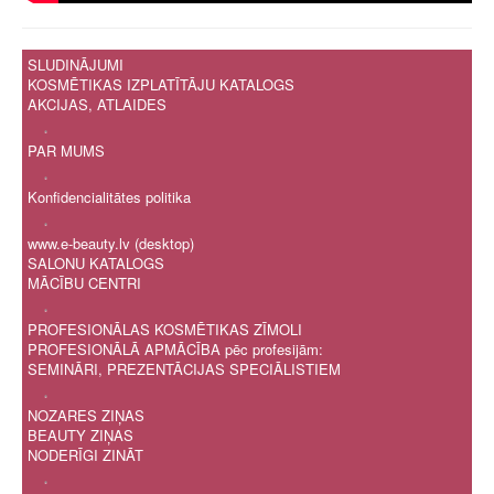
SLUDINĀJUMI
KOSMĒTIKAS IZPLATĪTĀJU KATALOGS
AKCIJAS, ATLAIDES
.
PAR MUMS
.
Konfidencialitātes politika
.
www.e-beauty.lv (desktop)
SALONU KATALOGS
MĀCĪBU CENTRI
.
PROFESIONĀLAS KOSMĒTIKAS ZĪMOLI
PROFESIONĀLĀ APMĀCĪBA pēc profesijām:
SEMINĀRI, PREZENTĀCIJAS SPECIĀLISTIEM
.
NOZARES ZIŅAS
BEAUTY ZIŅAS
NODERĪGI ZINĀT
.