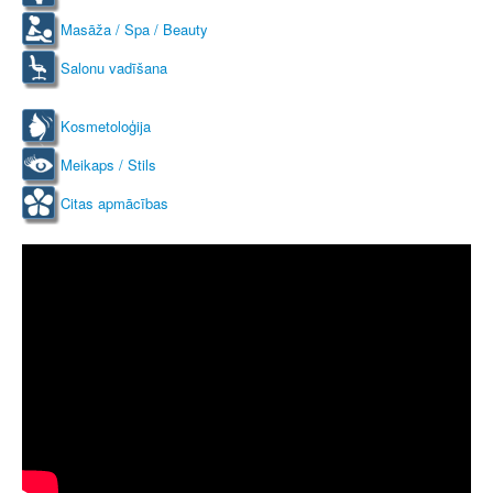
Masāža / Spa / Beauty
Salonu vadīšana
Kosmetoloģija
Meikaps / Stils
Citas apmācības