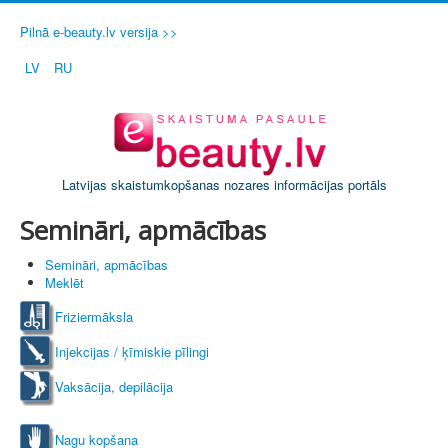
Pilnā e-beauty.lv versija >>
LV
RU
Latvijas skaistumkopšanas nozares informācijas portāls
Semināri, apmācības
Semināri, apmācības
Meklēt
Friziermāksla
Injekcijas / ķīmiskie pīlingi
Vaksācija, depilācija
Nagu kopšana