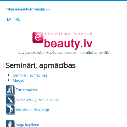
Pilnā e-beauty.lv versija >>
LV
RU
Latvijas skaistumkopšanas nozares informācijas portāls
Semināri, apmācības
Semināri, apmācības
Meklēt
Friziermāksla
Injekcijas / ķīmiskie pīlingi
Vaksācija, depilācija
Nagu kopšana