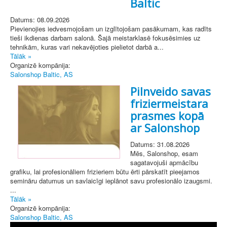
Baltic
Datums: 08.09.2026
Pievienojies iedvesmojošam un izglītojošam pasākumam, kas radīts
tieši ikdienas darbam salonā. Šajā meistarklasē fokusēsimies uz
tehnikām, kuras vari nekavējoties pielietot darbā a...
Tālāk »
Organizē kompānija:
Salonshop Baltic, AS
Pilnveido savas
friziermeistara
prasmes kopā
ar Salonshop
Datums: 31.08.2026
Mēs, Salonshop, esam
sagatavojuši apmācību
grafiku, lai profesionāliem frizieriem būtu ērti pārskatīt pieejamos
semināru datumus un savlaicīgi ieplānot savu profesionālo izaugsmi.
...
Tālāk »
Organizē kompānija:
Salonshop Baltic, AS