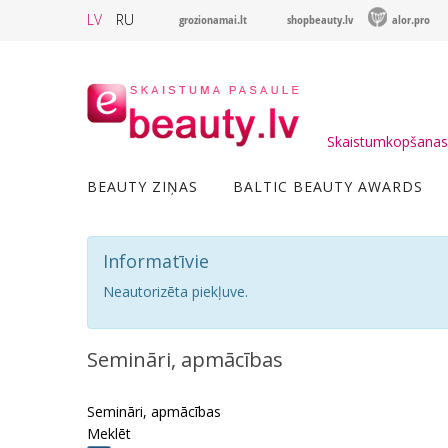
LV
RU
grozionamai.lt
shopbeauty.lv
alor.pro
Skaistumkopšanas 
BEAUTY ZIŅAS
BALTIC BEAUTY AWARDS
Informatīvie
Neautorizēta piekļuve.
Semināri, apmācības
Semināri, apmācības
Meklēt