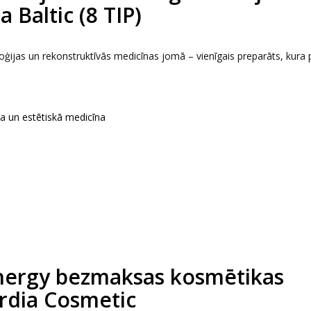
 Baltic (8 TIP)
jas un rekonstruktīvās medicīnas jomā – vienīgais preparāts, kura 
ka un estētiskā medicīna
nergy bezmaksas kosmētikas
rdia Cosmetic