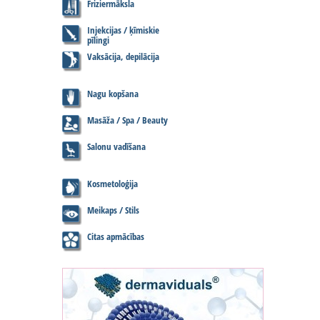
Friziermāksla
Injekcijas / ķīmiskie
pīlingi
Vaksācija, depilācija
Nagu kopšana
Masāža / Spa / Beauty
Salonu vadīšana
Kosmetoloģija
Meikaps / Stils
Citas apmācības