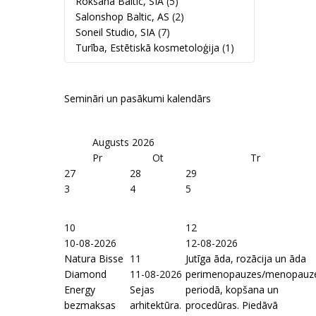
Roksana Baltic, SIA
(5)
Salonshop Baltic, AS
(2)
Soneil Studio, SIA
(7)
Turība, Estētiskā kosmetoloģija
(1)
Semināri un pasākumi kalendārs
Augusts
2026
Pr
Ot
Tr
27
28
29
3
4
5
10
12
10-08-2026
12-08-2026
Natura Bisse
11
Jutīga āda, rozācija un āda
Diamond
11-08-2026
perimenopauzes/menopauz
Energy
Sejas
periodā, kopšana un
bezmaksas
arhitektūra.
procedūras. Piedāvā