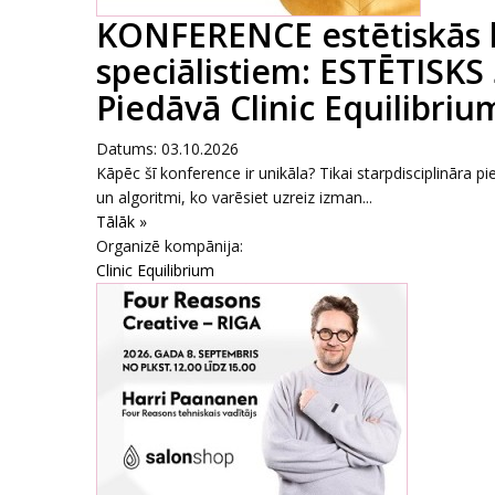
KONFERENCE estētiskās 
speciālistiem: ESTĒTISKS
Piedāvā Clinic Equilibrium
Datums: 03.10.2026
Kāpēc šī konference ir unikāla? Tikai starpdisciplināra pi
un algoritmi, ko varēsiet uzreiz izman...
Tālāk »
Organizē kompānija:
Clinic Equilibrium