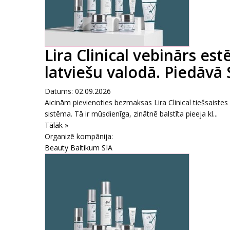
Lira Clinical vebinārs es
latviešu valodā. Piedāvā
Datums: 02.09.2026
Aicinām pievienoties bezmaksas Lira Clinical tiešsaiste
sistēma. Tā ir mūsdienīga, zinātnē balstīta pieeja kl...
Tālāk »
Organizē kompānija:
Beauty Baltikum SIA