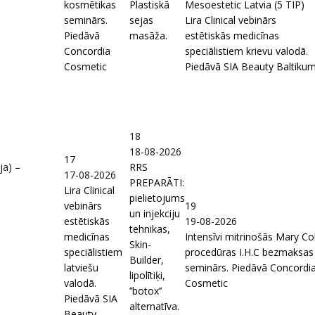
kosmētikas
Plastiskā
Mesoestetic Latvia (5 TIP)
seminārs.
sejas
Lira Clinical vebinārs
Piedāvā
masāža.
estētiskās medicīnas
Concordia
speciālistiem krievu valodā.
Cosmetic
Piedāvā SIA Beauty Baltiku
18
18-08-2026
17
ja) –
RRS
17-08-2026
PREPARĀTI:
Lira Clinical
pielietojums
vebinārs
19
un injekciju
estētiskās
19-08-2026
tehnikas,
medicīnas
Intensīvi mitrinošās Mary Co
Skin-
speciālistiem
procedūras I.H.C bezmaksas
Builder,
latviešu
seminārs. Piedāvā Concordi
lipolītiķi,
valodā.
Cosmetic
’’botox’’
Piedāvā SIA
alternatīva.
Beauty