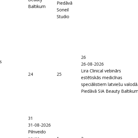
Piedāvā
Baltikum
Soneil
Studio
26
s
26-08-2026
Lira Clinical vebinārs
24
25
estētiskās medicīnas
speciālistiem latviešu valodā
Piedāvā SIA Beauty Baltiku
31
31-08-2026
Pilnveido