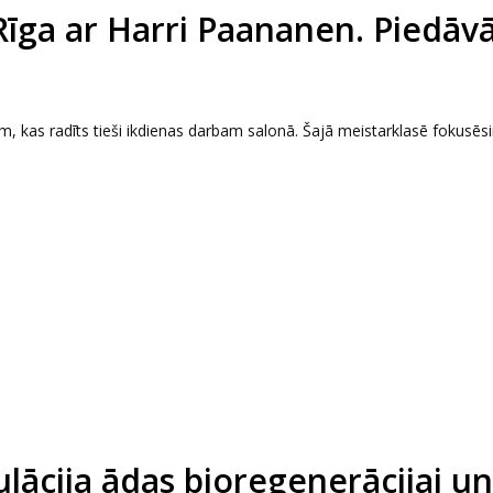
Rīga ar Harri Paananen. Piedāv
 kas radīts tieši ikdienas darbam salonā. Šajā meistarklasē fokusēs
ācija ādas bioregenerācijai un