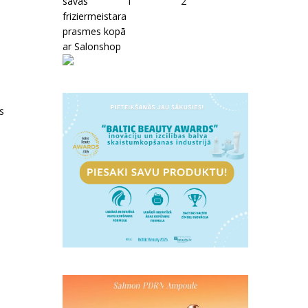
savas
1
2
friziermeistara
prasmes kopā
ar Salonshop
s