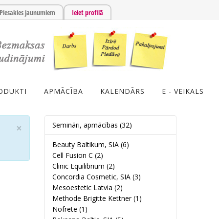
Piesakies jaunumiem
Ieiet profilā
ODUKTI
APMĀCĪBA
KALENDĀRS
E - VEIKALS
Semināri, apmācības
(32)
×
Beauty Baltikum, SIA
(6)
Cell Fusion C
(2)
Clinic Equilibrium
(2)
Concordia Cosmetic, SIA
(3)
Mesoestetic Latvia
(2)
Methode Brigitte Kettner
(1)
Nofrete
(1)