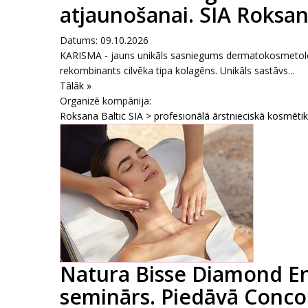
atjaunošanai. SIA Roksana
Datums: 09.10.2026
KARISMA - jauns unikāls sasniegums dermatokosmetoloģi
rekombinants cilvēka tipa kolagēns. Unikāls sastāvs...
Tālāk »
Organizē kompānija:
Roksana Baltic SIA > profesionālā ārstnieciskā kosmēti
Natura Bisse Diamond E
seminārs. Piedāvā Conco