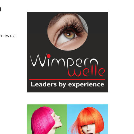
ā
imies uz