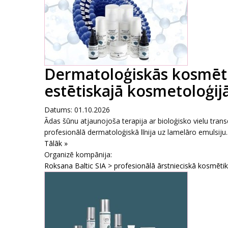
Dermatoloģiskās kosmēti
estētiskajā kosmetoloģijā
Datums: 01.10.2026
Ādas šūnu atjaunojoša terapija ar bioloģisko vielu tr
profesionālā dermatoloģiskā līnija uz lamelāro emulsiju..
Tālāk »
Organizē kompānija:
Roksana Baltic SIA > profesionālā ārstnieciskā kosmēti