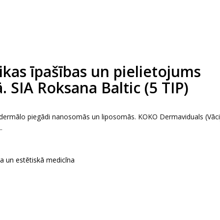
kas īpašības un pielietojums
. SIA Roksana Baltic (5 TIP)
ansdermālo piegādi nanosomās un liposomās. KOKO Dermaviduals (Vāci
.
ka un estētiskā medicīna