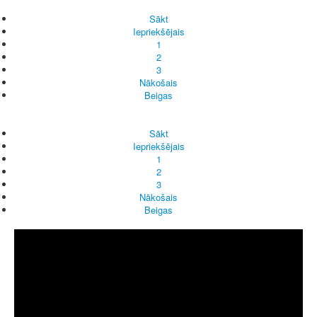
Sākt
Iepriekšējais
1
2
3
Nākošais
Beigas
Sākt
Iepriekšējais
1
2
3
Nākošais
Beigas