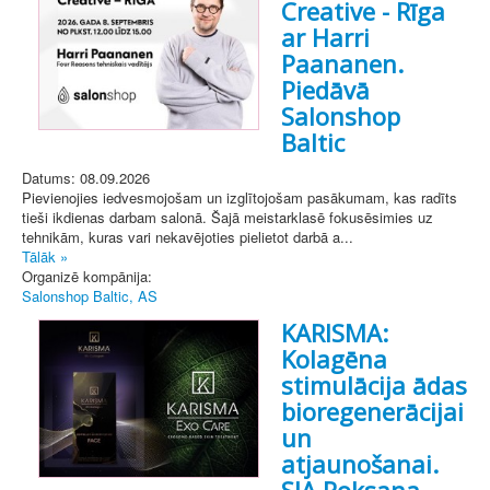
Creative - Rīga
ar Harri
Paananen.
Piedāvā
Salonshop
Baltic
Datums: 08.09.2026
Pievienojies iedvesmojošam un izglītojošam pasākumam, kas radīts
tieši ikdienas darbam salonā. Šajā meistarklasē fokusēsimies uz
tehnikām, kuras vari nekavējoties pielietot darbā a...
Tālāk »
Organizē kompānija:
Salonshop Baltic, AS
KARISMA:
Kolagēna
stimulācija ādas
bioregenerācijai
un
atjaunošanai.
SIA Roksana