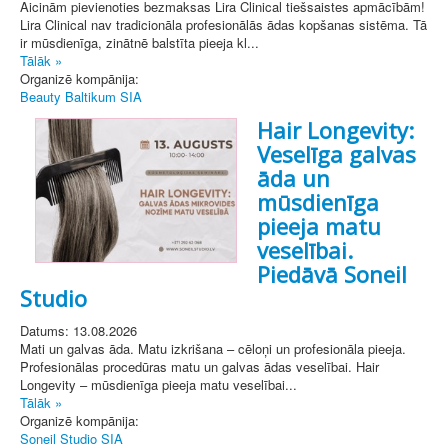
Aicinām pievienoties bezmaksas Lira Clinical tiešsaistes apmācībām!
Lira Clinical nav tradicionāla profesionālās ādas kopšanas sistēma. Tā
ir mūsdienīga, zinātnē balstīta pieeja kl...
Tālāk »
Organizē kompānija:
Beauty Baltikum SIA
Hair Longevity:
Veselīga galvas
āda un
mūsdienīga
pieeja matu
veselībai.
Piedāvā Soneil
Studio
Datums: 13.08.2026
Mati un galvas āda. Matu izkrišana – cēloņi un profesionāla pieeja.
Profesionālas procedūras matu un galvas ādas veselībai. Hair
Longevity – mūsdienīga pieeja matu veselībai...
Tālāk »
Organizē kompānija:
Soneil Studio SIA