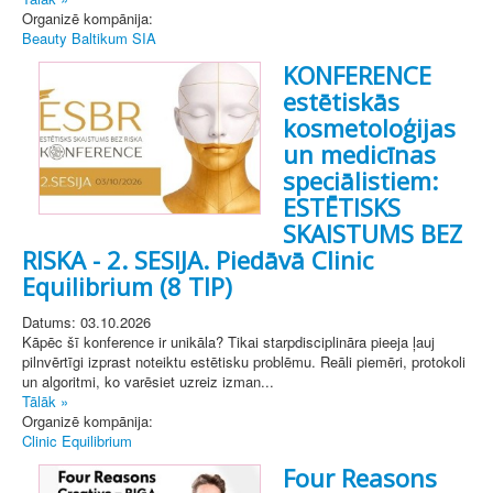
Organizē kompānija:
Beauty Baltikum SIA
KONFERENCE
estētiskās
kosmetoloģijas
un medicīnas
speciālistiem:
ESTĒTISKS
SKAISTUMS BEZ
RISKA - 2. SESIJA. Piedāvā Clinic
Equilibrium (8 TIP)
Datums: 03.10.2026
Kāpēc šī konference ir unikāla? Tikai starpdisciplināra pieeja ļauj
pilnvērtīgi izprast noteiktu estētisku problēmu. Reāli piemēri, protokoli
un algoritmi, ko varēsiet uzreiz izman...
Tālāk »
Organizē kompānija:
Clinic Equilibrium
Four Reasons