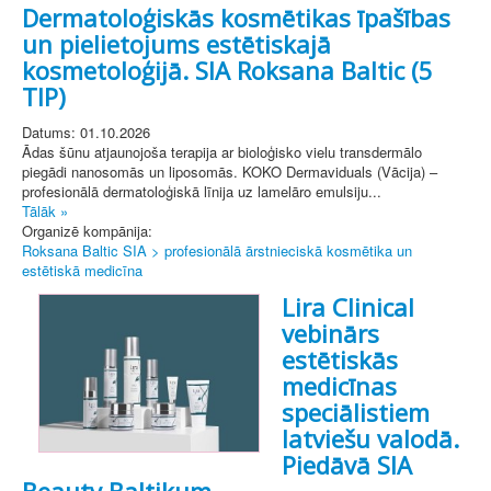
Dermatoloģiskās kosmētikas īpašības
un pielietojums estētiskajā
kosmetoloģijā. SIA Roksana Baltic (5
TIP)
Datums: 01.10.2026
Ādas šūnu atjaunojoša terapija ar bioloģisko vielu transdermālo
piegādi nanosomās un liposomās. KOKO Dermaviduals (Vācija) –
profesionālā dermatoloģiskā līnija uz lamelāro emulsiju...
Tālāk »
Organizē kompānija:
Roksana Baltic SIA > profesionālā ārstnieciskā kosmētika un
estētiskā medicīna
Lira Clinical
vebinārs
estētiskās
medicīnas
speciālistiem
latviešu valodā.
Piedāvā SIA
Beauty Baltikum