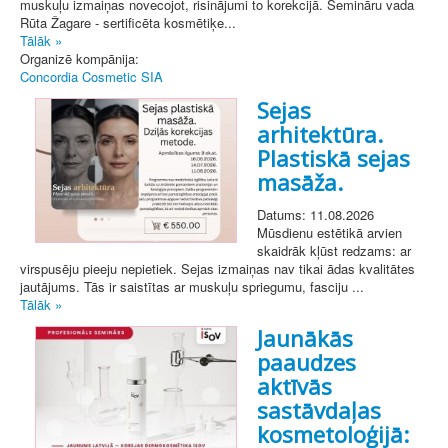
muskuļu izmaiņas novecojot, risinājumi to korekcijā. Semināru vada
Rūta Žagare - sertificēta kosmētiķe...
Tālāk »
Organizē kompānija:
Concordia Cosmetic SIA
Sejas
arhitektūra.
Plastiskā sejas
masāža.
Datums: 11.08.2026
Mūsdienu estētikā arvien
skaidrāk kļūst redzams: ar
virspusēju pieeju nepietiek. Sejas izmaiņas nav tikai ādas kvalitātes
jautājums. Tās ir saistītas ar muskuļu spriegumu, fasciju ...
Tālāk »
Jaunākās
paaudzes
aktīvās
sastāvdaļas
kosmetoloģijā: