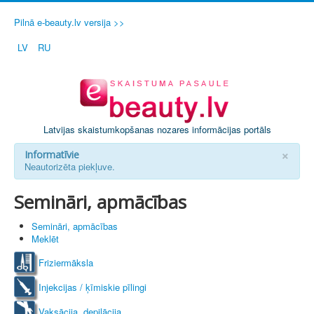
Pilnā e-beauty.lv versija >>
LV
RU
Latvijas skaistumkopšanas nozares informācijas portāls
×
Informatīvie
Neautorizēta piekļuve.
Semināri, apmācības
Semināri, apmācības
Meklēt
Friziermāksla
Injekcijas / ķīmiskie pīlingi
Vaksācija, depilācija