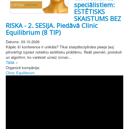
speciālistiem:
ESTĒTISKS
SKAISTUMS BEZ
RISKA - 2. SESIJA. Piedāvā Clinic
Equilibrium (8 TIP)
Datums: 03.10.2026
Kāpēc šī konference ir unikāla? Tikai starpdisciplināra pieeja ļauj
pilnvērtīgi izprast noteiktu estētisku problēmu. Reāli piemēri, protokoli
un algoritmi, ko varēsiet uzreiz izman...
Tālāk »
Organizē kompānija:
Clinic Equilibrium