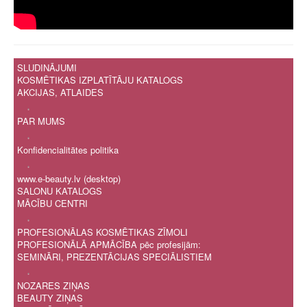
SLUDINĀJUMI
KOSMĒTIKAS IZPLATĪTĀJU KATALOGS
AKCIJAS, ATLAIDES
.
PAR MUMS
.
Konfidencialitātes politika
.
www.e-beauty.lv (desktop)
SALONU KATALOGS
MĀCĪBU CENTRI
.
PROFESIONĀLAS KOSMĒTIKAS ZĪMOLI
PROFESIONĀLĀ APMĀCĪBA pēc profesijām:
SEMINĀRI, PREZENTĀCIJAS SPECIĀLISTIEM
.
NOZARES ZIŅAS
BEAUTY ZIŅAS