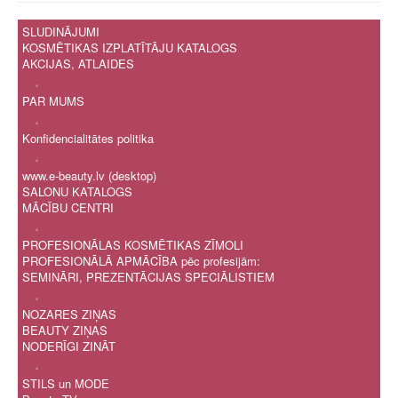
SLUDINĀJUMI
KOSMĒTIKAS IZPLATĪTĀJU KATALOGS
AKCIJAS, ATLAIDES
.
PAR MUMS
.
Konfidencialitātes politika
.
www.e-beauty.lv (desktop)
SALONU KATALOGS
MĀCĪBU CENTRI
.
PROFESIONĀLAS KOSMĒTIKAS ZĪMOLI
PROFESIONĀLĀ APMĀCĪBA pēc profesijām:
SEMINĀRI, PREZENTĀCIJAS SPECIĀLISTIEM
.
NOZARES ZIŅAS
BEAUTY ZIŅAS
NODERĪGI ZINĀT
.
STILS un MODE