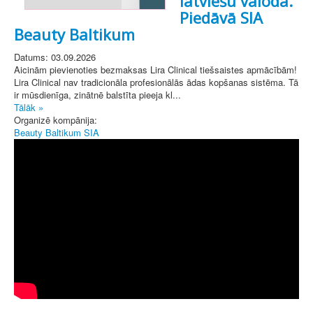
latviešu valodā.
Piedāvā SIA
Beauty Baltikum
Datums: 03.09.2026
Aicinām pievienoties bezmaksas Lira Clinical tiešsaistes apmācībām!
Lira Clinical nav tradicionāla profesionālās ādas kopšanas sistēma. Tā
ir mūsdienīga, zinātnē balstīta pieeja kl...
Tālāk »
Organizē kompānija:
Beauty Baltikum SIA