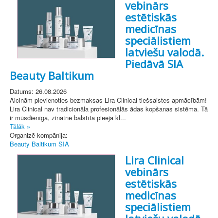
vebinārs
estētiskās
medicīnas
speciālistiem
latviešu valodā.
Piedāvā SIA
Beauty Baltikum
Datums: 26.08.2026
Aicinām pievienoties bezmaksas Lira Clinical tiešsaistes apmācībām!
Lira Clinical nav tradicionāla profesionālās ādas kopšanas sistēma. Tā
ir mūsdienīga, zinātnē balstīta pieeja kl...
Tālāk »
Organizē kompānija:
Beauty Baltikum SIA
Lira Clinical
vebinārs
estētiskās
medicīnas
speciālistiem